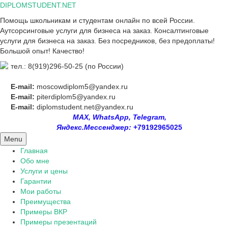
Skip
DIPLOMSTUDENT.NET
to
Помощь школьникам и студентам онлайн по всей России.
content
Аутсорсинговые услуги для бизнеса на заказ. Консалтинговые
услуги для бизнеса на заказ. Без посредников, без предоплаты!
Большой опыт! Качество!
тел.: 8(919)296-50-25 (по России)
E-mail:
moscowdiplom5@yandex.ru
E-mail:
piterdiplom5@yandex.ru
E-mail:
diplomstudent.net@yandex.ru
MAX, WhatsApp, Telegram,
Яндекс.Мессенджер:
+79192965025
Menu
Главная
Обо мне
Услуги и цены
Гарантии
Мои работы
Преимущества
Примеры ВКР
Примеры презентаций