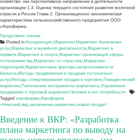
хозяйство- как перспективное направление в деятельности
организации 1.3. Оценка текущего состояния развития молочной
отрасли в России Глава 2. Организационно-экономическая
характеристика сельскохозяйственного предприятия ООО
«Агрофирма…
Заключение
Продолжить чтение…
к
Posted in
Конкуренция
,
Маркетинг
,
Маркетинг банковских
ВКР:
услуг
,
Маркетинг в музейной деятельности
,
Маркетинг в
Разработка
сервисе
,
Маркетинг в спорте
,
Маркетинг организаций сферы
плана
гостеприимства
,
Маркетинг по отраслям
,
Маркетинг
маркетинга
территорий
,
Маркетинговые факторы результативности
по
бизнеса
,
Методы продвижения и продажи гостиничных
выводу
услуг
,
Методы стимулирования продаж в торговле
,
Поведенческий
на
маркетинг
,
Тактические инструменты маркетинга
,
Управление
рынок
продажами и торговый маркетинг
,
Человек и его потребности
нового
Tagged
агрофирма
,
Агрофирма
продукта»
«Немский
,
вкр
,
заключение
,
маркетинг
,
новый продукт
(на
Введение к ВКР: «Разработка
примере
ООО
плана маркетинга по выводу на
«Агрофирма
«Немский»)
рынок нового продукта» (на