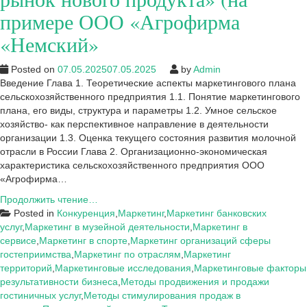
примере ООО «Агрофирма
«Немский»
Posted on
07.05.2025
07.05.2025
by
Admin
Введение Глава 1. Теоретические аспекты маркетингового плана
сельскохозяйственного предприятия 1.1. Понятие маркетингового
плана, его виды, структура и параметры 1.2. Умное сельское
хозяйство- как перспективное направление в деятельности
организации 1.3. Оценка текущего состояния развития молочной
отрасли в России Глава 2. Организационно-экономическая
характеристика сельскохозяйственного предприятия ООО
«Агрофирма…
Введение
Продолжить чтение…
к
Posted in
Конкуренция
,
Маркетинг
,
Маркетинг банковских
ВКР:
услуг
,
Маркетинг в музейной деятельности
,
Маркетинг в
«Разработка
сервисе
,
Маркетинг в спорте
,
Маркетинг организаций сферы
плана
гостеприимства
,
Маркетинг по отраслям
,
Маркетинг
маркетинга
территорий
,
Маркетинговые исследования
,
Маркетинговые факторы
по
результативности бизнеса
,
Методы продвижения и продажи
выводу
гостиничных услуг
,
Методы стимулирования продаж в