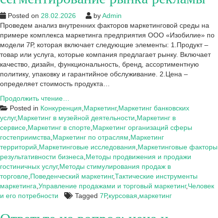
Posted on
28.02.2026
by
Admin
Проведем анализ внутренних факторов маркетинговой среды на
примере комплекса маркетинга предприятия ООО «Изобилие» по
модели 7Р, которая включает следующие элементы: 1.Продукт –
товар или услуга, которые компания предлагает рынку. Включает
качество, дизайн, функциональность, бренд, ассортиментную
политику, упаковку и гарантийное обслуживание. 2.Цена –
определяет стоимость продукта…
Анализ
Продолжить чтение…
комплекса
Posted in
Конкуренция
,
Маркетинг
,
Маркетинг банковских
маркетинга
услуг
,
Маркетинг в музейной деятельности
,
Маркетинг в
компании
сервисе
,
Маркетинг в спорте
,
Маркетинг организаций сферы
ООО
гостеприимства
,
Маркетинг по отраслям
,
Маркетинг
«Изобилие»
территорий
,
Маркетинговые исследования
,
Маркетинговые факторы
и
результативности бизнеса
,
Методы продвижения и продажи
сегментирование
гостиничных услуг
,
Методы стимулирования продаж в
рынка
торговле
,
Поведенческий маркетинг
,
Тактические инструменты
рекламы
маркетинга
,
Управление продажами и торговый маркетинг
,
Человек
и его потребности
Tagged
7Р
,
курсовая
,
маркетинг