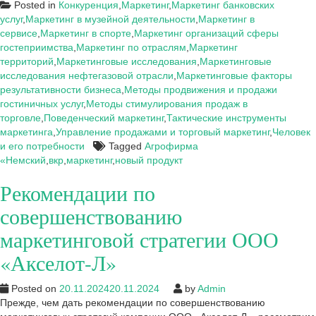
«Разработка
Posted in
Конкуренция
,
Маркетинг
,
Маркетинг банковских
плана
услуг
,
Маркетинг в музейной деятельности
,
Маркетинг в
маркетинга
сервисе
,
Маркетинг в спорте
,
Маркетинг организаций сферы
по
гостеприимства
,
Маркетинг по отраслям
,
Маркетинг
выводу
территорий
,
Маркетинговые исследования
,
Маркетинговые
на
исследования нефтегазовой отрасли
,
Маркетинговые факторы
рынок
результативности бизнеса
,
Методы продвижения и продажи
нового
гостиничных услуг
,
Методы стимулирования продаж в
продукта»
торговле
,
Поведенческий маркетинг
,
Тактические инструменты
(на
маркетинга
,
Управление продажами и торговый маркетинг
,
Человек
примере
и его потребности
Tagged
Агрофирма
ООО
«Немский
,
вкр
,
маркетинг
,
новый продукт
«Агрофирма
Рекомендации по
«Немский»)
совершенствованию
маркетинговой стратегии ООО
«Акселот-Л»
Posted on
20.11.2024
20.11.2024
by
Admin
Прежде, чем дать рекомендации по совершенствованию