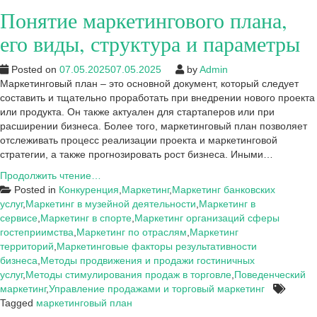
ООО
Понятие маркетингового плана,
«АВТО-
ТРАНС»
его виды, структура и параметры
Posted on
07.05.2025
07.05.2025
by
Admin
Маркетинговый план – это основной документ, который следует
составить и тщательно проработать при внедрении нового проекта
или продукта. Он также актуален для стартаперов или при
расширении бизнеса. Более того, маркетинговый план позволяет
отслеживать процесс реализации проекта и маркетинговой
стратегии, а также прогнозировать рост бизнеса. Иными…
Понятие
Продолжить чтение…
маркетингового
Posted in
Конкуренция
,
Маркетинг
,
Маркетинг банковских
плана,
услуг
,
Маркетинг в музейной деятельности
,
Маркетинг в
его
сервисе
,
Маркетинг в спорте
,
Маркетинг организаций сферы
виды,
гостеприимства
,
Маркетинг по отраслям
,
Маркетинг
структура
территорий
,
Маркетинговые факторы результативности
и
бизнеса
,
Методы продвижения и продажи гостиничных
параметры
услуг
,
Методы стимулирования продаж в торговле
,
Поведенческий
маркетинг
,
Управление продажами и торговый маркетинг
Tagged
маркетинговый план