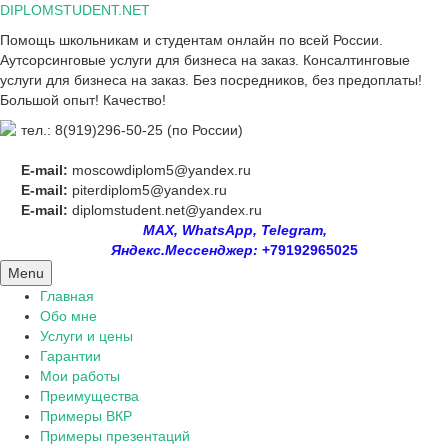
Skip
DIPLOMSTUDENT.NET
to
Помощь школьникам и студентам онлайн по всей России.
content
Аутсорсинговые услуги для бизнеса на заказ. Консалтинговые
услуги для бизнеса на заказ. Без посредников, без предоплаты!
Большой опыт! Качество!
тел.: 8(919)296-50-25 (по России)
E-mail:
moscowdiplom5@yandex.ru
E-mail:
piterdiplom5@yandex.ru
E-mail:
diplomstudent.net@yandex.ru
MAX, WhatsApp, Telegram,
Яндекс.Мессенджер:
+79192965025
Menu
Главная
Обо мне
Услуги и цены
Гарантии
Мои работы
Преимущества
Примеры ВКР
Примеры презентаций