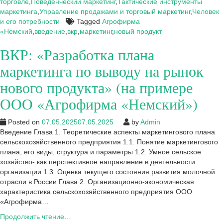
на
торговле
,
Поведенческий маркетинг
,
Тактические инструменты
рынок
маркетинга
,
Управление продажами и торговый маркетинг
,
Человек
нового
и его потребности
Tagged
Агрофирма
продукта»
«Немский
,
введение
,
вкр
,
маркетинг
,
новый продукт
(на
ВКР: «Разработка плана
примере
ООО
маркетинга по выводу на рынок
«Агрофирма
«Немский»
нового продукта» (на примере
ООО «Агрофирма «Немский»)
Posted on
07.05.2025
07.05.2025
by
Admin
Введение Глава 1. Теоретические аспекты маркетингового плана
сельскохозяйственного предприятия 1.1. Понятие маркетингового
плана, его виды, структура и параметры 1.2. Умное сельское
хозяйство- как перспективное направление в деятельности
организации 1.3. Оценка текущего состояния развития молочной
отрасли в России Глава 2. Организационно-экономическая
характеристика сельскохозяйственного предприятия ООО
«Агрофирма…
ВКР:
Продолжить чтение…