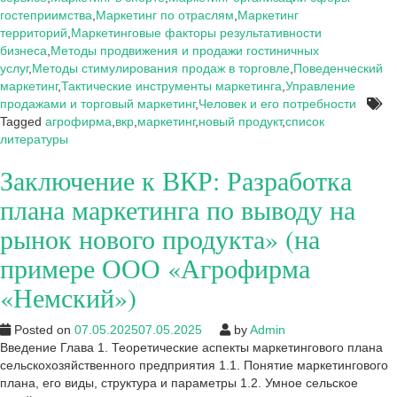
Разработка
гостеприимства
,
Маркетинг по отраслям
,
Маркетинг
плана
территорий
,
Маркетинговые факторы результативности
маркетинга
бизнеса
,
Методы продвижения и продажи гостиничных
по
услуг
,
Методы стимулирования продаж в торговле
,
Поведенческий
выводу
маркетинг
,
Тактические инструменты маркетинга
,
Управление
на
продажами и торговый маркетинг
,
Человек и его потребности
рынок
Tagged
агрофирма
,
вкр
,
маркетинг
,
новый продукт
,
список
нового
литературы
продукта»
Заключение к ВКР: Разработка
(на
примере
плана маркетинга по выводу на
ООО
«Агрофирма
рынок нового продукта» (на
«Немский»)
примере ООО «Агрофирма
«Немский»)
Posted on
07.05.2025
07.05.2025
by
Admin
Введение Глава 1. Теоретические аспекты маркетингового плана
сельскохозяйственного предприятия 1.1. Понятие маркетингового
плана, его виды, структура и параметры 1.2. Умное сельское