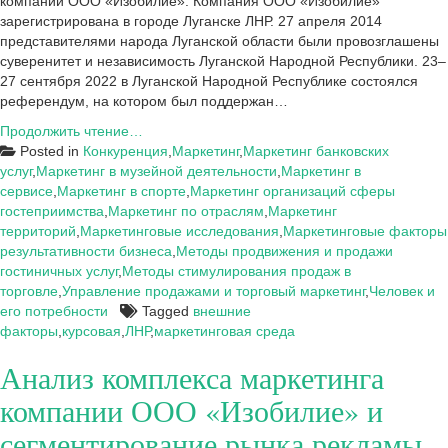
компании ООО «Изобилие». Компания ООО «Изобилие»
зарегистрирована в городе Луганске ЛНР. 27 апреля 2014
представителями народа Луганской области были провозглашены
суверенитет и независимость Луганской Народной Республики. 23–
27 сентября 2022 в Луганской Народной Республике состоялся
референдум, на котором был поддержан…
Анализ
Продолжить чтение…
внешних
Posted in
Конкуренция
,
Маркетинг
,
Маркетинг банковских
факторов
услуг
,
Маркетинг в музейной деятельности
,
Маркетинг в
маркетинговой
сервисе
,
Маркетинг в спорте
,
Маркетинг организаций сферы
среды
гостеприимства
,
Маркетинг по отраслям
,
Маркетинг
компании
территорий
,
Маркетинговые исследования
,
Маркетинговые факторы
ООО
результативности бизнеса
,
Методы продвижения и продажи
«Изобилие»
гостиничных услуг
,
Методы стимулирования продаж в
(г.
торговле
,
Управление продажами и торговый маркетинг
,
Человек и
Луганск)
его потребности
Tagged
внешние
факторы
,
курсовая
,
ЛНР
,
маркетинговая среда
Анализ комплекса маркетинга
компании ООО «Изобилие» и
сегментирование рынка рекламы