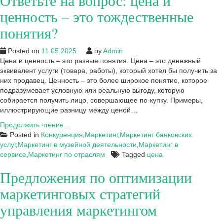
Ответьте на вопрос: цена и
ценность – это тождественные
понятия?
Posted on
11.05.2025
by
Admin
Цена и ценность – это разные понятия. Цена – это денежный
эквивалент услуги (товара, работы), который хотел бы получить за
них продавец. Ценность – это более широкое понятие, которое
подразумевает условную или реальную выгоду, которую
собирается получить лицо, совершающее по-купку. Примеры,
иллюстрирующие разницу между ценой…
Ответьте
Продолжить чтение…
на
Posted in
Конкуренция
,
Маркетинг
,
Маркетинг банковских
вопрос:
услуг
,
Маркетинг в музейной деятельности
,
Маркетинг в
цена
сервисе
,
Маркетинг по отраслям
Tagged
цена
и
Предложения по оптимизации
ценность
–
маркетинговых стратегий
это
тождественные
управления маркетингом
понятия?