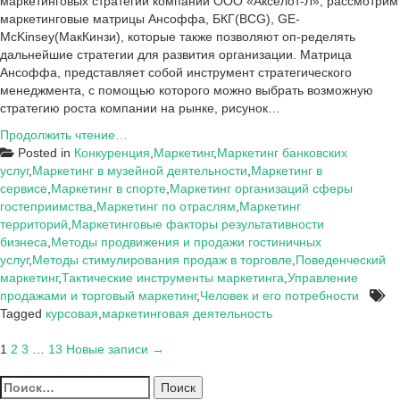
маркетинговых стратегий компании ООО «Акселот-Л», рассмотрим
маркетинговые матрицы Ансоффа, БКГ(BCG), GE-
McKinsey(МакКинзи), которые также позволяют оп-ределять
дальнейшие стратегии для развития организации. Матрица
Ансоффа, представляет собой инструмент стратегического
менеджмента, с помощью которого можно выбрать возможную
стратегию роста компании на рынке, рисунок…
Рекомендации
Продолжить чтение…
по
Posted in
Конкуренция
,
Маркетинг
,
Маркетинг банковских
совершенствованию
услуг
,
Маркетинг в музейной деятельности
,
Маркетинг в
маркетинговой
сервисе
,
Маркетинг в спорте
,
Маркетинг организаций сферы
стратегии
гостеприимства
,
Маркетинг по отраслям
,
Маркетинг
ООО
территорий
,
Маркетинговые факторы результативности
«Акселот-
бизнеса
,
Методы продвижения и продажи гостиничных
Л»
услуг
,
Методы стимулирования продаж в торговле
,
Поведенческий
маркетинг
,
Тактические инструменты маркетинга
,
Управление
продажами и торговый маркетинг
,
Человек и его потребности
Tagged
курсовая
,
маркетинговая деятельность
Пагинация
1
2
3
…
13
Новые записи →
записей
Найти: