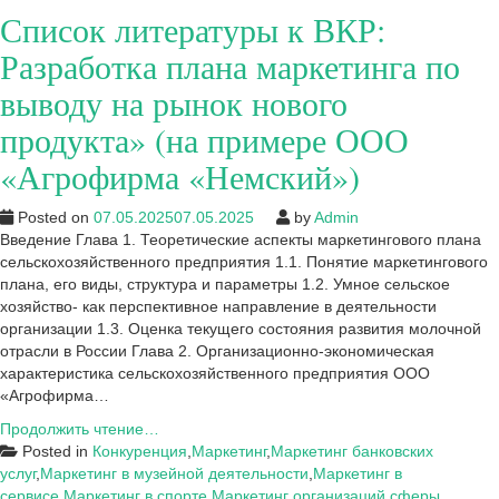
Список литературы к ВКР:
Разработка плана маркетинга по
выводу на рынок нового
продукта» (на примере ООО
«Агрофирма «Немский»)
Posted on
07.05.2025
07.05.2025
by
Admin
Введение Глава 1. Теоретические аспекты маркетингового плана
сельскохозяйственного предприятия 1.1. Понятие маркетингового
плана, его виды, структура и параметры 1.2. Умное сельское
хозяйство- как перспективное направление в деятельности
организации 1.3. Оценка текущего состояния развития молочной
отрасли в России Глава 2. Организационно-экономическая
характеристика сельскохозяйственного предприятия ООО
«Агрофирма…
Список
Продолжить чтение…
литературы
Posted in
Конкуренция
,
Маркетинг
,
Маркетинг банковских
к
услуг
,
Маркетинг в музейной деятельности
,
Маркетинг в
ВКР:
сервисе
,
Маркетинг в спорте
,
Маркетинг организаций сферы