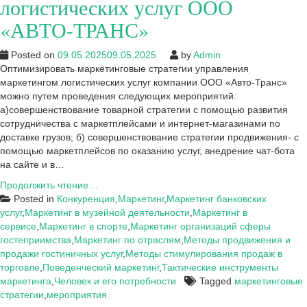
логистических услуг ООО
«АВТО-ТРАНС»
Posted on
09.05.2025
09.05.2025
by
Admin
Оптимизировать маркетинговые стратегии управления
маркетингом логистических услуг компании ООО «Авто-Транс»
можно путем проведения следующих мероприятий:
а)совершенствование товарной стратегии с помощью развития
сотрудничества с маркетплейсами и интернет-магазинами по
доставке грузов; б) совершенствование стратегии продвижения- с
помощью маркетплейсов по оказанию услуг, внедрение чат-бота
на сайте и в…
Предложения
Продолжить чтение…
по
Posted in
Конкуренция
,
Маркетинг
,
Маркетинг банковских
оптимизации
услуг
,
Маркетинг в музейной деятельности
,
Маркетинг в
маркетинговых
сервисе
,
Маркетинг в спорте
,
Маркетинг организаций сферы
стратегий
гостеприимства
,
Маркетинг по отраслям
,
Методы продвижения и
управления
продажи гостиничных услуг
,
Методы стимулирования продаж в
маркетингом
торговле
,
Поведенческий маркетинг
,
Тактические инструменты
логистических
маркетинга
,
Человек и его потребности
Tagged
маркетинговые
услуг
стратегии
,
мероприятия