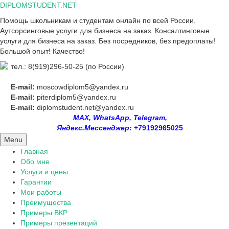
Skip
DIPLOMSTUDENT.NET
to
Помощь школьникам и студентам онлайн по всей России.
content
Аутсорсинговые услуги для бизнеса на заказ. Консалтинговые
услуги для бизнеса на заказ. Без посредников, без предоплаты!
Большой опыт! Качество!
тел.: 8(919)296-50-25 (по России)
E-mail:
moscowdiplom5@yandex.ru
E-mail:
piterdiplom5@yandex.ru
E-mail:
diplomstudent.net@yandex.ru
MAX, WhatsApp, Telegram,
Яндекс.Мессенджер:
+79192965025
Menu
Главная
Обо мне
Услуги и цены
Гарантии
Мои работы
Преимущества
Примеры ВКР
Примеры презентаций