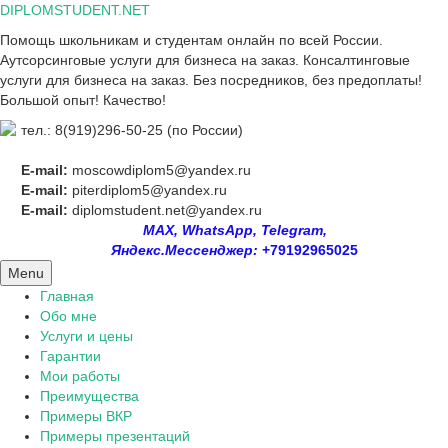
Skip
DIPLOMSTUDENT.NET
to
Помощь школьникам и студентам онлайн по всей России.
content
Аутсорсинговые услуги для бизнеса на заказ. Консалтинговые
услуги для бизнеса на заказ. Без посредников, без предоплаты!
Большой опыт! Качество!
тел.: 8(919)296-50-25 (по России)
E-mail:
moscowdiplom5@yandex.ru
E-mail:
piterdiplom5@yandex.ru
E-mail:
diplomstudent.net@yandex.ru
MAX, WhatsApp, Telegram,
Яндекс.Мессенджер:
+79192965025
Menu
Главная
Обо мне
Услуги и цены
Гарантии
Мои работы
Преимущества
Примеры ВКР
Примеры презентаций