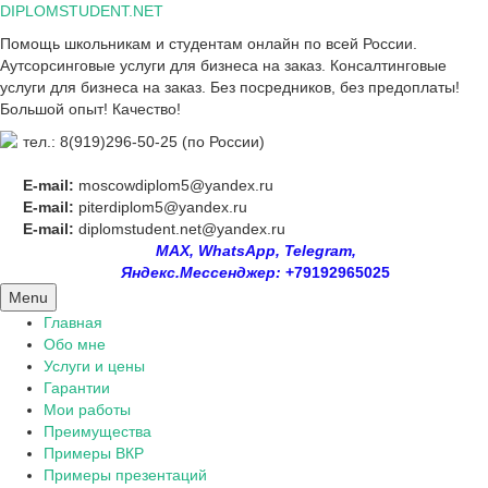
Skip
DIPLOMSTUDENT.NET
to
Помощь школьникам и студентам онлайн по всей России.
content
Аутсорсинговые услуги для бизнеса на заказ. Консалтинговые
услуги для бизнеса на заказ. Без посредников, без предоплаты!
Большой опыт! Качество!
тел.: 8(919)296-50-25 (по России)
E-mail:
moscowdiplom5@yandex.ru
E-mail:
piterdiplom5@yandex.ru
E-mail:
diplomstudent.net@yandex.ru
MAX, WhatsApp, Telegram,
Яндекс.Мессенджер:
+79192965025
Menu
Главная
Обо мне
Услуги и цены
Гарантии
Мои работы
Преимущества
Примеры ВКР
Примеры презентаций