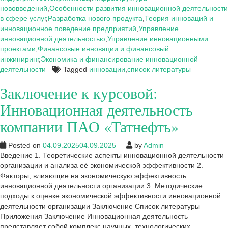
ПАО
нововведений
,
Особенности развития инновационной деятельности
«Татнефть»
в сфере услуг
,
Разработка нового продукта
,
Теория инноваций и
инновационное поведение предприятий
,
Управление
инновационной деятельностью
,
Управление инновационными
проектами
,
Финансовые инновации и финансовый
инжиниринг
,
Экономика и финансирование инновационной
деятельности
Tagged
инновации
,
список литературы
Заключение к курсовой:
Инновационная деятельность
компании ПАО «Татнефть»
Posted on
04.09.2025
04.09.2025
by
Admin
Введение 1. Теоретические аспекты инновационной деятельности
организации и анализа её экономической эффективности 2.
Факторы, влияющие на экономическую эффективность
инновационной деятельности организации 3. Методические
подходы к оценке экономической эффективности инновационной
деятельности организации Заключение Список литературы
Приложения Заключение Инновационная деятельность
представляет собой комплекс научных, технологических,