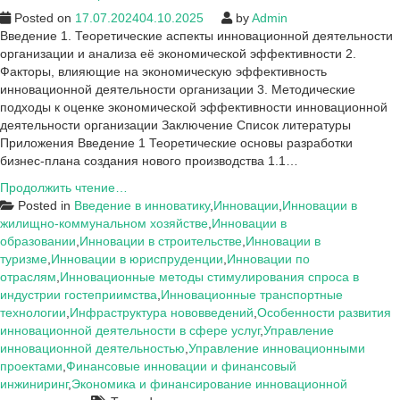
Posted on
17.07.2024
04.10.2025
by
Admin
Введение 1. Теоретические аспекты инновационной деятельности
организации и анализа её экономической эффективности 2.
Факторы, влияющие на экономическую эффективность
инновационной деятельности организации 3. Методические
подходы к оценке экономической эффективности инновационной
деятельности организации Заключение Список литературы
Приложения Введение 1 Теоретические основы разработки
бизнес-плана создания нового производства 1.1…
Примеры
Продолжить чтение…
работ
Posted in
Введение в инноватику
,
Инновации
,
Инновации в
на
жилищно-коммунальном хозяйстве
,
Инновации в
тему:
образовании
,
Инновации в строительстве
,
Инновации в
Инновации,
туризме
,
Инновации в юриспруденции
,
Инновации по
новое
отраслям
,
Инновационные методы стимулирования спроса в
индустрии гостеприимства
,
Инновационные транспортные
технологии
,
Инфраструктура нововведений
,
Особенности развития
инновационной деятельности в сфере услуг
,
Управление
инновационной деятельностью
,
Управление инновационными
проектами
,
Финансовые инновации и финансовый
инжиниринг
,
Экономика и финансирование инновационной