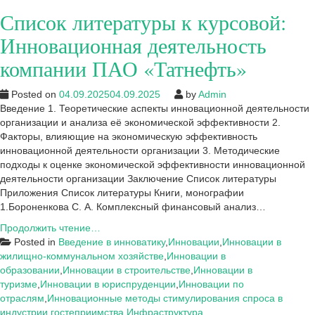
Список литературы к курсовой:
Инновационная деятельность
компании ПАО «Татнефть»
Posted on
04.09.2025
04.09.2025
by
Admin
Введение 1. Теоретические аспекты инновационной деятельности
организации и анализа её экономической эффективности 2.
Факторы, влияющие на экономическую эффективность
инновационной деятельности организации 3. Методические
подходы к оценке экономической эффективности инновационной
деятельности организации Заключение Список литературы
Приложения Список литературы Книги, монографии
1.Бороненкова С. А. Комплексный финансовый анализ…
Список
Продолжить чтение…
литературы
Posted in
Введение в инноватику
,
Инновации
,
Инновации в
к
жилищно-коммунальном хозяйстве
,
Инновации в
курсовой:
образовании
,
Инновации в строительстве
,
Инновации в
Инновационная
туризме
,
Инновации в юриспруденции
,
Инновации по
деятельность
отраслям
,
Инновационные методы стимулирования спроса в
компании
индустрии гостеприимства
,
Инфраструктура