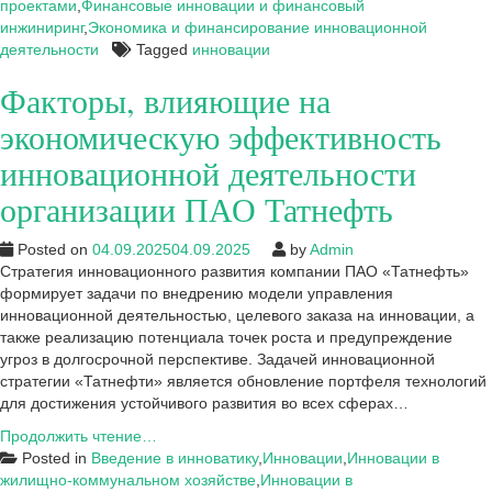
проектами
,
Финансовые инновации и финансовый
инжиниринг
,
Экономика и финансирование инновационной
деятельности
Tagged
инновации
Факторы, влияющие на
экономическую эффективность
инновационной деятельности
организации ПАО Татнефть
Posted on
04.09.2025
04.09.2025
by
Admin
Стратегия инновационного развития компании ПАО «Татнефть»
формирует задачи по внедрению модели управления
инновационной деятельностью, целевого заказа на инновации, а
также реализацию потенциала точек роста и предупреждение
угроз в долгосрочной перспективе. Задачей инновационной
стратегии «Татнефти» является обновление портфеля технологий
для достижения устойчивого развития во всех сферах…
Факторы,
Продолжить чтение…
влияющие
Posted in
Введение в инноватику
,
Инновации
,
Инновации в
на
жилищно-коммунальном хозяйстве
,
Инновации в