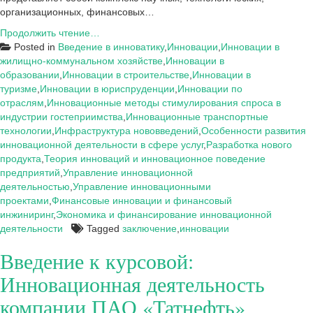
организационных, финансовых…
Заключение
Продолжить чтение…
к
Posted in
Введение в инноватику
,
Инновации
,
Инновации в
курсовой:
жилищно-коммунальном хозяйстве
,
Инновации в
Инновационная
образовании
,
Инновации в строительстве
,
Инновации в
деятельность
туризме
,
Инновации в юриспруденции
,
Инновации по
компании
отраслям
,
Инновационные методы стимулирования спроса в
ПАО
индустрии гостеприимства
,
Инновационные транспортные
«Татнефть»
технологии
,
Инфраструктура нововведений
,
Особенности развития
инновационной деятельности в сфере услуг
,
Разработка нового
продукта
,
Теория инноваций и инновационное поведение
предприятий
,
Управление инновационной
деятельностью
,
Управление инновационными
проектами
,
Финансовые инновации и финансовый
инжиниринг
,
Экономика и финансирование инновационной
деятельности
Tagged
заключение
,
инновации
Введение к курсовой:
Инновационная деятельность
компании ПАО «Татнефть»