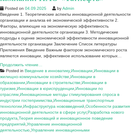
Posted on
04.09.2025
by
Admin
Введение 1. Теоретические аспекты инновационной деятельности
организации и анализа её экономической эффективности 2.
Факторы, влияющие на экономическую эффективность
инновационной деятельности организации 3. Методические
подходы к оценке экономической эффективности инновационной
деятельности организации Заключение Список литературы
Приложения Введение Важным фактором экономического роста
являются инновации, эффективное использование которых…
Введение
Продолжить чтение…
к
Posted in
Введение в инноватику
,
Инновации
,
Инновации в
курсовой:
жилищно-коммунальном хозяйстве
,
Инновации в
Инновационная
образовании
,
Инновации в строительстве
,
Инновации в
деятельность
туризме
,
Инновации в юриспруденции
,
Инновации по
компании
отраслям
,
Инновационные методы стимулирования спроса в
ПАО
индустрии гостеприимства
,
Инновационные транспортные
«Татнефть»
технологии
,
Инфраструктура нововведений
,
Особенности развития
инновационной деятельности в сфере услуг
,
Разработка нового
продукта
,
Теория инноваций и инновационное поведение
предприятий
,
Управление инновационной
деятельностью
,
Управление инновационными