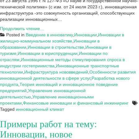
от 23 августа 1996 г. N 127-ФЗ «О науке и государственной научно-
технической политике» (с изм. от 24 июля 2023 г.), инновационная
инфраструктура -это совокупность организаций, способствующих
реализации инновационных…
Понятие
Продолжить чтение…
инфраструктуры
Posted in
Введение в инноватику
,
Инновации
,
Инновации в
инновационной
жилищно-коммунальном хозяйстве
,
Инновации в
системы
образовании
,
Инновации в строительстве
,
Инновации в
и
туризме
,
Инновации в юриспруденции
,
Инновации по
инновационного
отраслям
,
Инновационные методы стимулирования спроса в
климата
индустрии гостеприимства
,
Инновационные транспортные
региона
технологии
,
Инфраструктура нововведений
,
Особенности развития
инновационной деятельности в сфере услуг
,
Разработка нового
продукта
,
Теория инноваций и инновационное поведение
предприятий
,
Управление инновационной
деятельностью
,
Управление инновационными
проектами
,
Финансовые инновации и финансовый инжиниринг
Tagged
инновационный климат
Примеры работ на тему:
Инновации, новое