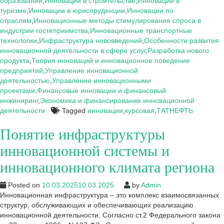
компании
образовании
,
Инновации в строительстве
,
Инновации в
ПАО
туризме
,
Инновации в юриспруденции
,
Инновации по
«Татнефть»
отраслям
,
Инновационные методы стимулирования спроса в
индустрии гостеприимства
,
Инновационные транспортные
технологии
,
Инфраструктура нововведений
,
Особенности развития
инновационной деятельности в сфере услуг
,
Разработка нового
продукта
,
Теория инноваций и инновационное поведение
предприятий
,
Управление инновационной
деятельностью
,
Управление инновационными
проектами
,
Финансовые инновации и финансовый
инжиниринг
,
Экономика и финансирование инновационной
деятельности
Tagged
инновации
,
курсовая
,
ТАТНЕФТЬ
Понятие инфраструктуры
инновационной системы и
инновационного климата региона
Posted on
10.03.2025
10.03.2025
by
Admin
Инновационная инфраструктура – это комплекс взаимосвязанных
структур, обслуживающих и обеспечивающих реализацию
инновационной деятельности. Согласно ст.2 Федерального закона