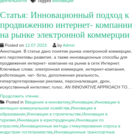
деятельности
Tagged
инновации
Статья: Инновационный подход к
продвижению интернет- компании
на рынке электронной коммерции
Posted on
12.07.2023
by
Admin
Аннотация. В статье дано понятие рынка электронной коммерции,
его перспективы развития, а также инновационные способы для
продвижения интернет- компании на рынке в сети Интернет.
Ключевые слова: электронная коммерция, интернет-компания,
роботизация, чат- боты, дополненная реальность,
гипертаргетированная реклама, персонализация, дрон,
искусственный интеллект, голос. AN INNOVATIVE APPROACH TO…
Статья:
Продолжить чтение…
Инновационный
Posted in
Введение в инноватику
,
Инновации
,
Инновации в
подход
жилищно-коммунальном хозяйстве
,
Инновации в
к
образовании
,
Инновации в строительстве
,
Инновации в
продвижению
туризме
,
Инновации в юриспруденции
,
Инновации по
интернет-
отраслям
,
Инновационные методы стимулирования спроса в
компании
индустрии гостеприимства
,
Инновационные транспортные