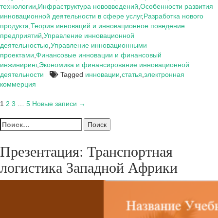
на
технологии
,
Инфраструктура нововведений
,
Особенности развития
рынке
инновационной деятельности в сфере услуг
,
Разработка нового
электронной
продукта
,
Теория инноваций и инновационное поведение
коммерции
предприятий
,
Управление инновационной
деятельностью
,
Управление инновационными
проектами
,
Финансовые инновации и финансовый
инжиниринг
,
Экономика и финансирование инновационной
деятельности
Tagged
инновации
,
статья
,
электронная
коммерция
Пагинация
1
2
3
…
5
Новые записи →
записей
Найти:
Презентация: Транспортная
логистика Западной Африки