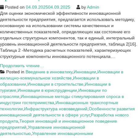
Posted on
04.09.2025
04.09.2025
by
Admin
Для оценки экономической эффективности инновационной
деятельности предприятия, предлагается использовать методику,
основанную на использовании системы качественных и
количественных показателей, определяющих как состояние его
отдельных структурных компонентов, так и единый, интегральный
уровень инновационной деятельности предприятия, таблица 2[16].
Таблица 2 -Методика расчетных показателей, характеризующих
структурные компоненты инновационного потенциала…
Методические
Продолжить чтение…
подходы
Posted in
Введение в инноватику
,
Инновации
,
Инновации в
к
жилищно-коммунальном хозяйстве
,
Инновации в
оценке
образовании
,
Инновации в строительстве
,
Инновации в
экономической
туризме
,
Инновации в юриспруденции
,
Инновации по
эффективности
отраслям
,
Инновационные методы стимулирования спроса в
инновационной
индустрии гостеприимства
,
Инновационные транспортные
деятельности
технологии
,
Инфраструктура нововведений
,
Особенности развития
организации
инновационной деятельности в сфере услуг
,
Разработка нового
продукта
,
Теория инноваций и инновационное поведение
предприятий
,
Управление инновационной
деятельностью
,
Управление инновационными