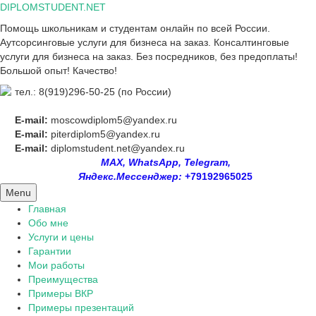
Skip
DIPLOMSTUDENT.NET
to
Помощь школьникам и студентам онлайн по всей России.
content
Аутсорсинговые услуги для бизнеса на заказ. Консалтинговые
услуги для бизнеса на заказ. Без посредников, без предоплаты!
Большой опыт! Качество!
тел.: 8(919)296-50-25 (по России)
E-mail:
moscowdiplom5@yandex.ru
E-mail:
piterdiplom5@yandex.ru
E-mail:
diplomstudent.net@yandex.ru
MAX, WhatsApp, Telegram,
Яндекс.Мессенджер:
+79192965025
Menu
Главная
Обо мне
Услуги и цены
Гарантии
Мои работы
Преимущества
Примеры ВКР
Примеры презентаций