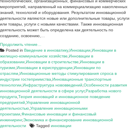
технологических, организационных, финансовых и коммерческих
мероприятий, направленный на коммерциализацию накопленных
знаний, технологий и оборудования. Результатом инновационной
деятельности являются новые или дополнительные товары, услуги
или товары, услуги с новыми качествами. Также инновационная
деятельность может быть определена как деятельность по
созданию, освоению,…
Теоретические
Продолжить чтение…
аспекты
Posted in
Введение в инноватику
,
Инновации
,
Инновации в
инновационной
жилищно-коммунальном хозяйстве
,
Инновации в
деятельности
образовании
,
Инновации в строительстве
,
Инновации в
организации
туризме
,
Инновации в юриспруденции
,
Инновации по
и
отраслям
,
Инновационные методы стимулирования спроса в
анализа
индустрии гостеприимства
,
Инновационные транспортные
её
технологии
,
Инфраструктура нововведений
,
Особенности развития
экономической
инновационной деятельности в сфере услуг
,
Разработка нового
эффективности
продукта
,
Теория инноваций и инновационное поведение
предприятий
,
Управление инновационной
деятельностью
,
Управление инновационными
проектами
,
Финансовые инновации и финансовый
инжиниринг
,
Экономика и финансирование инновационной
деятельности
Tagged
инновации