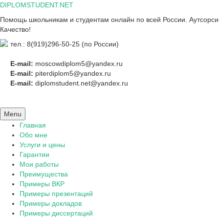
Skip
DIPLOMSTUDENT.NET
to
Помощь школьникам и студентам онлайн по всей России. Аутсорсинг
content
Качество!
тел.: 8(919)296-50-25 (по России)
E-mail:
moscowdiplom5@yandex.ru
E-mail:
piterdiplom5@yandex.ru
E-mail:
diplomstudent.net@yandex.ru
Menu
Главная
Обо мне
Услуги и цены
Гарантии
Мои работы
Преимущества
Примеры ВКР
Примеры презентаций
Примеры докладов
Примеры диссертаций