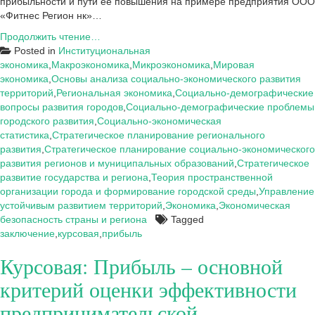
прибыльности и пути ее повышения на примере предприятия ООО
«Фитнес Регион нк»…
Заключение
Продолжить чтение…
к
Posted in
Институциональная
курсовой:
экономика
,
Макроэкономика
,
Микроэкономика
,
Мировая
Прибыль
экономика
,
Основы анализа социально-экономического развития
–
территорий
,
Региональная экономика
,
Социально-демографические
основной
вопросы развития городов
,
Социально-демографические проблемы
критерий
городского развития
,
Социально-экономическая
оценки
статистика
,
Стратегическое планирование регионального
эффективности
развития
,
Стратегическое планирование социально-экономического
предпринимательской
развития регионов и муниципальных образований
,
Стратегическое
деятельности
развитие государства и региона
,
Теория пространственной
на
организации города и формирование городской среды
,
Управление
примере
устойчивым развитием территорий
,
Экономика
,
Экономическая
ООО
безопасность страны и региона
Tagged
«Фитнес
заключение
,
курсовая
,
прибыль
Регион
Курсовая: Прибыль – основной
нк»
критерий оценки эффективности
предпринимательской