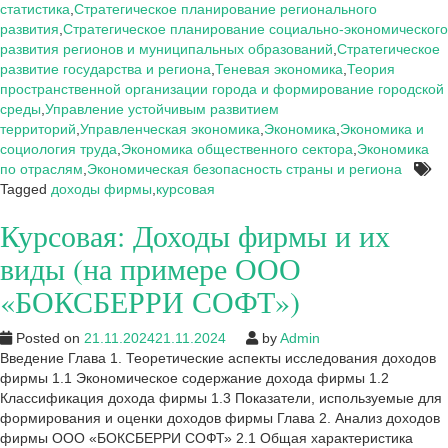
виды
статистика
,
Стратегическое планирование регионального
(на
развития
,
Стратегическое планирование социально-экономического
примере
развития регионов и муниципальных образований
,
Стратегическое
ООО
развитие государства и региона
,
Теневая экономика
,
Теория
«БОКСБЕРРИ
пространственной организации города и формирование городской
СОФТ»)
среды
,
Управление устойчивым развитием
территорий
,
Управленческая экономика
,
Экономика
,
Экономика и
социология труда
,
Экономика общественного сектора
,
Экономика
по отраслям
,
Экономическая безопасность страны и региона
Tagged
доходы фирмы
,
курсовая
Курсовая: Доходы фирмы и их
виды (на примере ООО
«БОКСБЕРРИ СОФТ»)
Posted on
21.11.2024
21.11.2024
by
Admin
Введение Глава 1. Теоретические аспекты исследования доходов
фирмы 1.1 Экономическое содержание дохода фирмы 1.2
Классификация дохода фирмы 1.3 Показатели, используемые для
формирования и оценки доходов фирмы Глава 2. Анализ доходов
фирмы ООО «БОКСБЕРРИ СОФТ» 2.1 Общая характеристика