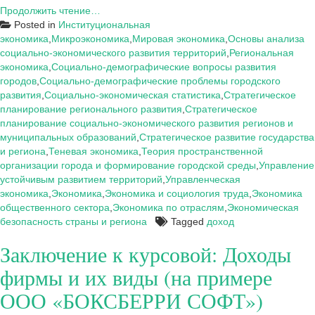
Экономическое
Продолжить чтение…
содержание
Posted in
Институциональная
дохода
экономика
,
Микроэкономика
,
Мировая экономика
,
Основы анализа
фирмы
социально-экономического развития территорий
,
Региональная
экономика
,
Социально-демографические вопросы развития
городов
,
Социально-демографические проблемы городского
развития
,
Социально-экономическая статистика
,
Стратегическое
планирование регионального развития
,
Стратегическое
планирование социально-экономического развития регионов и
муниципальных образований
,
Стратегическое развитие государства
и региона
,
Теневая экономика
,
Теория пространственной
организации города и формирование городской среды
,
Управление
устойчивым развитием территорий
,
Управленческая
экономика
,
Экономика
,
Экономика и социология труда
,
Экономика
общественного сектора
,
Экономика по отраслям
,
Экономическая
безопасность страны и региона
Tagged
доход
Заключение к курсовой: Доходы
фирмы и их виды (на примере
ООО «БОКСБЕРРИ СОФТ»)