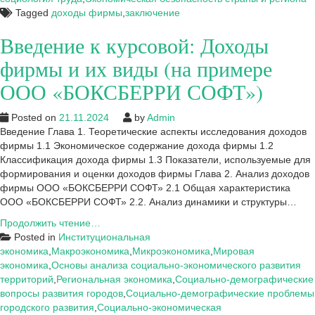
Tagged
доходы фирмы
,
заключение
Введение к курсовой: Доходы
фирмы и их виды (на примере
ООО «БОКСБЕРРИ СОФТ»)
Posted on
21.11.2024
by
Admin
Введение Глава 1. Теоретические аспекты исследования доходов
фирмы 1.1 Экономическое содержание дохода фирмы 1.2
Классификация дохода фирмы 1.3 Показатели, используемые для
формирования и оценки доходов фирмы Глава 2. Анализ доходов
фирмы ООО «БОКСБЕРРИ СОФТ» 2.1 Общая характеристика
ООО «БОКСБЕРРИ СОФТ» 2.2. Анализ динамики и структуры…
Введение
Продолжить чтение…
к
Posted in
Институциональная
курсовой:
экономика
,
Макроэкономика
,
Микроэкономика
,
Мировая
Доходы
экономика
,
Основы анализа социально-экономического развития
фирмы
территорий
,
Региональная экономика
,
Социально-демографические
и
вопросы развития городов
,
Социально-демографические проблемы
их
городского развития
,
Социально-экономическая