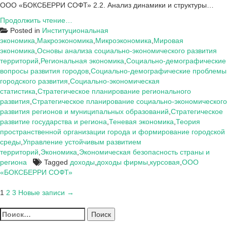
ООО «БОКСБЕРРИ СОФТ» 2.2. Анализ динамики и структуры…
Курсовая:
Продолжить чтение…
Доходы
Posted in
Институциональная
фирмы
экономика
,
Макроэкономика
,
Микроэкономика
,
Мировая
и
экономика
,
Основы анализа социально-экономического развития
их
территорий
,
Региональная экономика
,
Социально-демографические
виды
вопросы развития городов
,
Социально-демографические проблемы
(на
городского развития
,
Социально-экономическая
примере
статистика
,
Стратегическое планирование регионального
ООО
развития
,
Стратегическое планирование социально-экономического
«БОКСБЕРРИ
развития регионов и муниципальных образований
,
Стратегическое
СОФТ»)
развитие государства и региона
,
Теневая экономика
,
Теория
пространственной организации города и формирование городской
среды
,
Управление устойчивым развитием
территорий
,
Экономика
,
Экономическая безопасность страны и
региона
Tagged
доходы
,
доходы фирмы
,
курсовая
,
ООО
«БОКСБЕРРИ СОФТ»
Пагинация
1
2
3
Новые записи →
записей
Найти: