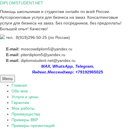
Skip
DIPLOMSTUDENT.NET
to
Помощь школьникам и студентам онлайн по всей России.
content
Аутсорсинговые услуги для бизнеса на заказ. Консалтинговые
услуги для бизнеса на заказ. Без посредников, без предоплаты!
Большой опыт! Качество!
тел.: 8(919)296-50-25 (по России)
E-mail:
moscowdiplom5@yandex.ru
E-mail:
piterdiplom5@yandex.ru
E-mail:
diplomstudent.net@yandex.ru
MAX, WhatsApp, Telegram,
Яндекс.Мессенджер:
+79192965025
Menu
Главная
Обо мне
Услуги и цены
Гарантии
Мои работы
Преимущества
Примеры ВКР
Примеры презентаций