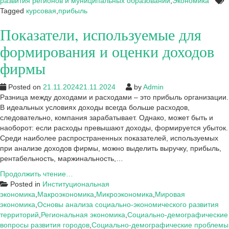
деятельности
развития регионов и муниципальных образований
,
Экономика
на
Tagged
курсовая
,
прибыль
примере
Показатели, используемые для
ООО
«Фитнес
формирования и оценки доходов
Регион
нк»
фирмы
Posted on
21.11.2024
21.11.2024
by
Admin
Разница между доходами и расходами – это прибыль организации.
В идеальных условиях доходы всегда больше расходов,
следовательно, компания зарабатывает. Однако, может быть и
наоборот: если расходы превышают доходы, формируется убыток.
Среди наиболее распространенных показателей, используемых
при анализе доходов фирмы, можно выделить выручку, прибыль,
рентабельность, маржинальность,…
Показатели,
Продолжить чтение…
используемые
Posted in
Институциональная
для
экономика
,
Макроэкономика
,
Микроэкономика
,
Мировая
формирования
экономика
,
Основы анализа социально-экономического развития
и
территорий
,
Региональная экономика
,
Социально-демографические
оценки
вопросы развития городов
,
Социально-демографические проблемы