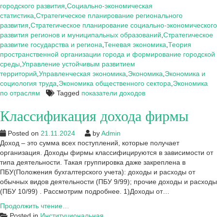
доходов
городского развития
,
Социально-экономическая
фирмы
статистика
,
Стратегическое планирование регионального
развития
,
Стратегическое планирование социально-экономического
развития регионов и муниципальных образований
,
Стратегическое
развитие государства и региона
,
Теневая экономика
,
Теория
пространственной организации города и формирование городской
среды
,
Управление устойчивым развитием
территорий
,
Управленческая экономика
,
Экономика
,
Экономика и
социология труда
,
Экономика общественного сектора
,
Экономика
по отраслям
Tagged
показатели доходов
Классификация дохода фирмы
Posted on
21.11.2024
by
Admin
Доход – это сумма всех поступлений, которые получает
организация. Доходы фирмы классифицируются в зависимости от
типа деятельности. Такая группировка даже закреплена в
ПБУ(Положения бухгалтерского учета): доходы и расходы от
обычных видов деятельности (ПБУ 9/99); прочие доходы и расходы
(ПБУ 10/99) . Рассмотрим подробнее. 1)Доходы от…
Классификация
Продолжить чтение…
дохода
Posted in
Институциональная