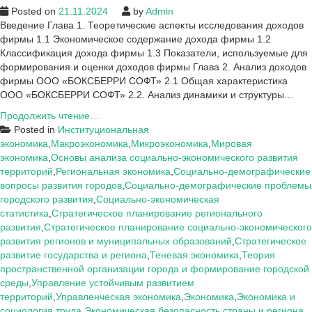
Posted on
21.11.2024
by
Admin
Введение Глава 1. Теоретические аспекты исследования доходов
фирмы 1.1 Экономическое содержание дохода фирмы 1.2
Классификация дохода фирмы 1.3 Показатели, используемые для
формирования и оценки доходов фирмы Глава 2. Анализ доходов
фирмы ООО «БОКСБЕРРИ СОФТ» 2.1 Общая характеристика
ООО «БОКСБЕРРИ СОФТ» 2.2. Анализ динамики и структуры…
Заключение
Продолжить чтение…
к
Posted in
Институциональная
курсовой:
экономика
,
Макроэкономика
,
Микроэкономика
,
Мировая
Доходы
экономика
,
Основы анализа социально-экономического развития
фирмы
территорий
,
Региональная экономика
,
Социально-демографические
и
вопросы развития городов
,
Социально-демографические проблемы
их
городского развития
,
Социально-экономическая
виды
статистика
,
Стратегическое планирование регионального
(на
развития
,
Стратегическое планирование социально-экономического
примере
развития регионов и муниципальных образований
,
Стратегическое
ООО
развитие государства и региона
,
Теневая экономика
,
Теория
«БОКСБЕРРИ
пространственной организации города и формирование городской
СОФТ»)
среды
,
Управление устойчивым развитием
территорий
,
Управленческая экономика
,
Экономика
,
Экономика и
социология труда
,
Экономическая безопасность страны и региона