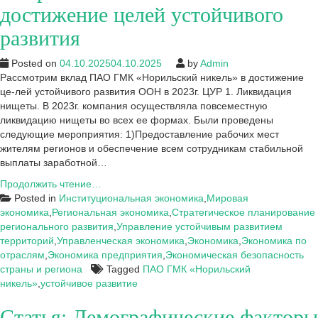
достижение целей устойчивого
развития
Posted on
04.10.2025
04.10.2025
by
Admin
Рассмотрим вклад ПАО ГМК «Норильский никель» в достижение
це-лей устойчивого развития ООН в 2023г. ЦУР 1. Ликвидация
нищеты. В 2023г. компания осуществляла повсеместную
ликвидацию нищеты во всех ее формах. Были проведены
следующие мероприятия: 1)Предоставление рабочих мест
жителям регионов и обеспечение всем сотрудникам стабильной
выплаты заработной…
Вклад
Продолжить чтение…
компании
Posted in
Институциональная экономика
,
Мировая
ПАО
экономика
,
Региональная экономика
,
Стратегическое планирование
ГМК
регионального развития
,
Управление устойчивым развитием
«Норильский
территорий
,
Управленческая экономика
,
Экономика
,
Экономика по
никель»
отраслям
,
Экономика предприятия
,
Экономическая безопасность
в
страны и региона
Tagged
ПАО ГМК «Норильский
достижение
никель»
,
устойчивое развитие
целей
Статья: Демографические факторы
устойчивого