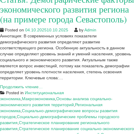
развития
экономического развития региона
(на примере города Севастополь)
Posted on
04.10.2025
10.10.2025
by
Admin
Аннотация: В современных условиях показатели
демографического развития определяют развитие
соответствующего региона. Особенную актуальность в данном
случае определяют уровень знаний и умений населения, уровень
социального и экономического развития. Актуальным также
является вопрос инвестиций, потому как показатель демографии
определяет уровень плотности населения, степень освоения
территории. Ключевые слова:…
Статья:
Продолжить чтение…
Демографические
Posted in
Институциональная
факторы
экономика
,
Макроэкономика
,
Основы анализа социально-
экономического
экономического развития территорий
,
Региональная
развития
экономика
,
Социально-демографические вопросы развития
региона
городов
,
Социально-демографические проблемы городского
(на
развития
,
Стратегическое планирование регионального
примере
развития
,
Стратегическое планирование социально-экономического