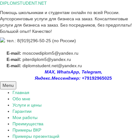
Skip
DIPLOMSTUDENT.NET
to
Помощь школьникам и студентам онлайн по всей России.
content
Аутсорсинговые услуги для бизнеса на заказ. Консалтинговые
услуги для бизнеса на заказ. Без посредников, без предоплаты!
Большой опыт! Качество!
тел.: 8(919)296-50-25 (по России)
E-mail:
moscowdiplom5@yandex.ru
E-mail:
piterdiplom5@yandex.ru
E-mail:
diplomstudent.net@yandex.ru
MAX, WhatsApp, Telegram,
Яндекс.Мессенджер:
+79192965025
Menu
Главная
Обо мне
Услуги и цены
Гарантии
Мои работы
Преимущества
Примеры ВКР
Примеры презентаций