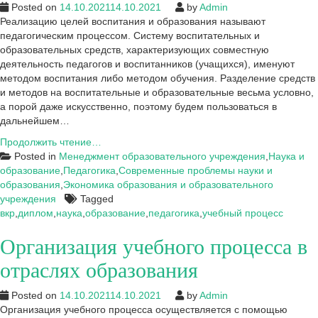
Posted on
14.10.2021
14.10.2021
by
Admin
Реализацию целей воспитания и образования называют
педагогическим процессом. Систему воспитательных и
образовательных средств, характеризующих совместную
деятельность педагогов и воспитанников (учащихся), именуют
методом воспитания либо методом обучения. Разделение средств
и методов на воспитательные и образовательные весьма условно,
а порой даже искусственно, поэтому будем пользоваться в
дальнейшем…
Влияние
Продолжить чтение…
внешних
Posted in
Менеджмент образовательного учреждения
,
Наука и
и
образование
,
Педагогика
,
Современные проблемы науки и
внутренних
образования
,
Экономика образования и образовательного
факторов
учреждения
Tagged
на
вкр
,
диплом
,
наука
,
образование
,
педагогика
,
учебный процесс
образовательный
Организация учебного процесса в
процесс
отраслях образования
Posted on
14.10.2021
14.10.2021
by
Admin
Организация учебного процесса осуществляется с помощью