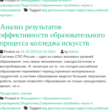
по
Posted in
Менеджмент образовательного
совершенствованию
учреждения
,
Педагогика
,
Современные проблемы науки и
учебно-
образования
Tagged
вкр
,
диплом
,
колледж
,
педагогика
,
учебный
воспитательного
процесс
процесса
Анализ результатов
колледжа
искусств
эффективности образовательного
и
культуры
процесса колледжа искусств
Posted on
14.10.2021
14.10.2021
by
Admin
Система СПО России – один из самых значимых уровней
образования, она самая экономичная, самодостаточная и
востребованная. И, несмотря на то, что сегодня российское
образование переживает период огромных материальных
трудностей, в системе образования ведется большая творческая
работа, которая позволяет образованию не только преодолевать
кризис, но и…
Анализ
Продолжить чтение…
результатов
Posted in
Менеджмент образовательного
эффективности
учреждения
,
Педагогика
,
Современные проблемы науки и
образовательного
образования
Tagged
вкр
,
диплом
,
колледж
,
педагогика
,
учебный