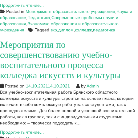
Укрепление
Продолжить чтение…
материально-
Posted in
Менеджмент образовательного учреждения
,
Наука и
технической
образование
,
Педагогика
,
Современные проблемы науки и
базы
образования
,
Экономика образования и образовательного
и
учреждения
Tagged
вкр
,
диплом
,
колледж
,
педагогика
ее
Мероприятия по
влияние
на
совершенствованию учебно-
организацию
учебного
воспитательного процесса
процесса
колледжа искусств и культуры
колледжа
Posted on
14.10.2021
14.10.2021
by
Admin
Вся учебно-воспитательная работа Брянского областного
колледжа искусств и культуры строится на основе плана, который
включает в себя комплексную работу как со студентами, так с
преподавателями. Для более полной и успешной воспитательной
работы, как в группах, так и с индивидуальными студентами
необходимо: – творчески подходить к…
Мероприятия
Продолжить чтение…