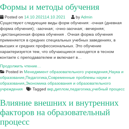
Формы и методы обучения
колледжа
искусств
и
Posted on
14.10.2021
14.10.2021
by
Admin
культуры
Существуют следующие виды форм обучения: -очная (дневная
форма обучения); -заочная; -очно-заочная; -вечерняя;
-дистанционная форма обучения . Очная форма обучения
применяется в средних специальных учебных заведениях, в
высших и средних профессиональных. Это обучение
характеризуется тем, что обучающиеся находятся в тесном
контакте с преподавателем и включает в…
Формы
Продолжить чтение…
и
Posted in
Менеджмент образовательного учреждения
,
Наука и
методы
образование
,
Педагогика
,
Современные проблемы науки и
обучения
образования
,
Экономика образования и образовательного
учреждения
Tagged
вкр
,
диплом
,
педагогика
,
учебный процесс
Влияние внешних и внутренних
факторов на образовательный
процесс