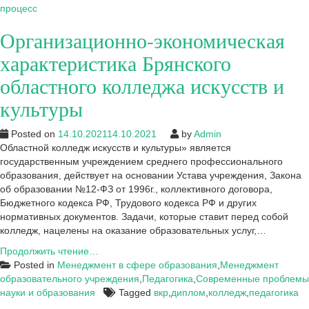
процесса
процесс
колледжа
Организационно-экономическая
искусств
характеристика Брянского
областного колледжа искусств и
культуры
Posted on
14.10.2021
14.10.2021
by
Admin
Областной колледж искусств и культуры» является
государственным учреждением среднего профессионального
образования, действует на основании Устава учреждения, Закона
об образовании №12-ФЗ от 1996г., коллективного договора,
Бюджетного кодекса РФ, Трудового кодекса РФ и других
нормативных документов. Задачи, которые ставит перед собой
колледж, нацелены на оказание образовательных услуг,…
Организационно-
Продолжить чтение…
экономическая
Posted in
Менеджмент в сфере образования
,
Менеджмент
характеристика
образовательного учреждения
,
Педагогика
,
Современные проблемы
Брянского
науки и образования
Tagged
вкр
,
диплом
,
колледж
,
педагогика
областного