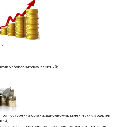
я;
ятии управленческих решений;
 при построении организационно-управленческих моделей;
ний;
езультаты с точки зрения лица, принимающего решения;