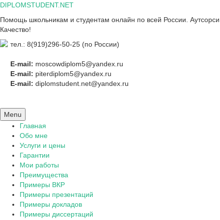
Skip
DIPLOMSTUDENT.NET
to
Помощь школьникам и студентам онлайн по всей России. Аутсорсинг
content
Качество!
тел.: 8(919)296-50-25 (по России)
E-mail:
moscowdiplom5@yandex.ru
E-mail:
piterdiplom5@yandex.ru
E-mail:
diplomstudent.net@yandex.ru
Menu
Главная
Обо мне
Услуги и цены
Гарантии
Мои работы
Преимущества
Примеры ВКР
Примеры презентаций
Примеры докладов
Примеры диссертаций