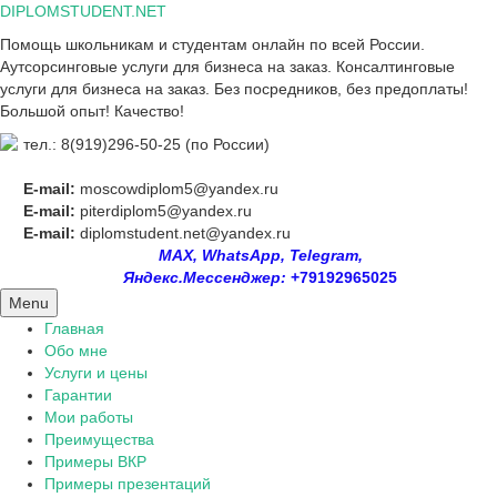
Skip
DIPLOMSTUDENT.NET
to
Помощь школьникам и студентам онлайн по всей России.
content
Аутсорсинговые услуги для бизнеса на заказ. Консалтинговые
услуги для бизнеса на заказ. Без посредников, без предоплаты!
Большой опыт! Качество!
тел.: 8(919)296-50-25 (по России)
E-mail:
moscowdiplom5@yandex.ru
E-mail:
piterdiplom5@yandex.ru
E-mail:
diplomstudent.net@yandex.ru
MAX, WhatsApp, Telegram,
Яндекс.Мессенджер:
+79192965025
Menu
Главная
Обо мне
Услуги и цены
Гарантии
Мои работы
Преимущества
Примеры ВКР
Примеры презентаций