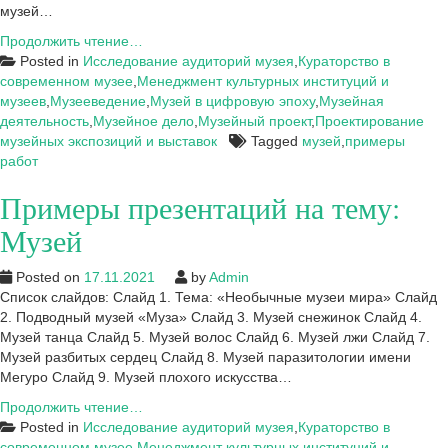
музей…
Примеры
Продолжить чтение…
работ
Posted in
Исследование аудиторий музея
,
Кураторство в
на
современном музее
,
Менеджмент культурных институций и
тему:
музеев
,
Музееведение
,
Музей в цифровую эпоху
,
Музейная
Музей
деятельность
,
Музейное дело
,
Музейный проект
,
Проектирование
музейных экспозиций и выставок
Tagged
музей
,
примеры
работ
Примеры презентаций на тему:
Музей
Posted on
17.11.2021
by
Admin
Список слайдов: Слайд 1. Тема: «Необычные музеи мира» Слайд
2. Подводный музей «Муза» Слайд 3. Музей снежинок Слайд 4.
Музей танца Слайд 5. Музей волос Слайд 6. Музей лжи Слайд 7.
Музей разбитых сердец Слайд 8. Музей паразитологии имени
Мегуро Слайд 9. Музей плохого искусства…
Примеры
Продолжить чтение…
презентаций
Posted in
Исследование аудиторий музея
,
Кураторство в
на
современном музее
,
Менеджмент культурных институций и