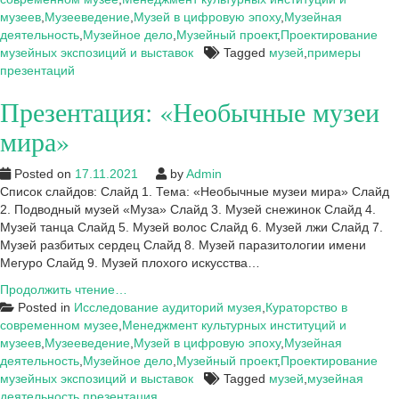
тему:
музеев
,
Музееведение
,
Музей в цифровую эпоху
,
Музейная
Музей
деятельность
,
Музейное дело
,
Музейный проект
,
Проектирование
музейных экспозиций и выставок
Tagged
музей
,
примеры
презентаций
Презентация: «Необычные музеи
мира»
Posted on
17.11.2021
by
Admin
Список слайдов: Слайд 1. Тема: «Необычные музеи мира» Слайд
2. Подводный музей «Муза» Слайд 3. Музей снежинок Слайд 4.
Музей танца Слайд 5. Музей волос Слайд 6. Музей лжи Слайд 7.
Музей разбитых сердец Слайд 8. Музей паразитологии имени
Мегуро Слайд 9. Музей плохого искусства…
Презентация:
Продолжить чтение…
«Необычные
Posted in
Исследование аудиторий музея
,
Кураторство в
музеи
современном музее
,
Менеджмент культурных институций и
мира»
музеев
,
Музееведение
,
Музей в цифровую эпоху
,
Музейная
деятельность
,
Музейное дело
,
Музейный проект
,
Проектирование
музейных экспозиций и выставок
Tagged
музей
,
музейная
деятельность
,
презентация