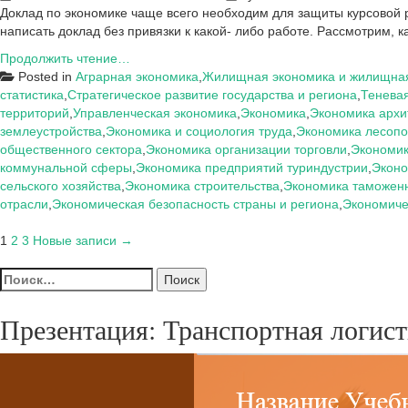
Доклад по экономике чаще всего необходим для защиты курсовой ра
написать доклад без привязки к какой- либо работе. Рассмотрим,
Как
Продолжить чтение…
написать
Posted in
Аграрная экономика
,
Жилищная экономика и жилищная
доклад,
статистика
,
Стратегическое развитие государства и региона
,
Тенева
презентацию
территорий
,
Управленческая экономика
,
Экономика
,
Экономика архи
по
землеустройства
,
Экономика и социология труда
,
Экономика лесопо
экономике
общественного сектора
,
Экономика организации торговли
,
Экономик
коммунальной сферы
,
Экономика предприятий туриндустрии
,
Эконо
сельского хозяйства
,
Экономика строительства
,
Экономика таможен
отрасли
,
Экономическая безопасность страны и региона
,
Экономиче
Пагинация
1
2
3
Новые записи →
записей
Найти:
Презентация: Транспортная логис