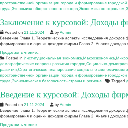
пространственной организации города и формирование городской
труда
,
Экономика общественного сектора
,
Экономика по отраслям
,
Э
Заключение к курсовой: Доходы
Posted on
21.11.2024
by
Admin
Введение Глава 1. Теоретические аспекты исследования доходов
формирования и оценки доходов фирмы Глава 2. Анализ доход
Заключение
Продолжить чтение…
к
Posted in
Институциональная экономика
,
Макроэкономика
,
Микро
курсовой:
демографические вопросы развития городов
,
Социально-демографи
Доходы
развития
,
Стратегическое планирование социально-экономического
фирмы
пространственной организации города и формирование городской
и
труда
,
Экономическая безопасность страны и региона
Tagged
их
Введение к курсовой: Доходы ф
виды
(на
примере
Posted on
21.11.2024
by
Admin
ООО
Введение Глава 1. Теоретические аспекты исследования доходов
«БОКСБЕРРИ
формирования и оценки доходов фирмы Глава 2. Анализ доход
СОФТ»)
Введение
Продолжить чтение…