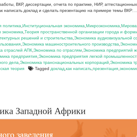
боты, ВКР, диссертации, отчета по практике, НИР, аттестационных
 как написать доклад и сделать презентацию на примере темы ВКР:
 политика
,
Институциональная экономика
,
Микроэкономика
,
Мирова
я экономика
,
Теория пространственной организации города и форм
тектурных решений и строительства
,
Экономика аудиовизуальной 
льзования
,
Экономика машиностроительного производства
,
Экономи
а отраслей АПК
,
Экономика по отраслям
,
Экономика предприятий ж
мика предприятия
,
Экономика предприятия легкой промышленност
ного дела
,
Экономика транснациональных корпораций
,
Экономика т
ская теория
Tagged
доклад
,
как написать
,
презентация
,
экономи
тика Западной Африки