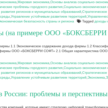
экономика
,
Мировая экономика
,
Основы анализа социально-экономи
ческие проблемы городского развития
,
Социально-экономическая 
 развития регионов и муниципальных образований
,
Стратегическое 
 среды
,
Управление устойчивым развитием территорий
,
Управленчес
кономическая безопасность страны и региона
Tagged
доходы
иды (на примере ООО «БОКСБЕРР
 фирмы 1.1 Экономическое содержание дохода фирмы 1.2 Классиф
ов фирмы ООО «БОКСБЕРРИ СОФТ» 2.1 Общая характеристика ООО
экономика
,
Мировая экономика
,
Основы анализа социально-экономи
ческие проблемы городского развития
,
Социально-экономическая 
 развития регионов и муниципальных образований
,
Стратегическое 
 среды
,
Управление устойчивым развитием территорий
,
Экономика
,
Э
в России: проблемы и перспективы
чества компаний, которые имеют стратегию цифровой трансформац