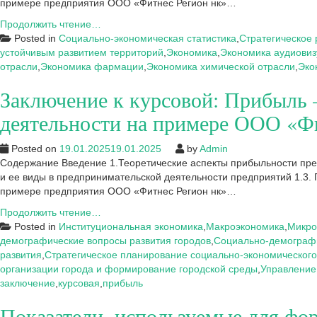
примере предприятия ООО «Фитнес Регион нк»…
Список
Продолжить чтение…
литературы
Posted in
Социально-экономическая статистика
,
Стратегическое 
к
устойчивым развитием территорий
,
Экономика
,
Экономика аудиови
курсовой:
отрасли
,
Экономика фармации
,
Экономика химической отрасли
,
Эко
Прибыль
Заключение к курсовой: Прибыль 
–
основной
деятельности на примере ООО «Ф
критерий
оценки
Posted on
19.01.2025
19.01.2025
by
Admin
эффективности
Содержание Введение 1.Теоретические аспекты прибыльности пре
предпринимательской
и ее виды в предпринимательской деятельности предприятий 1.3.
деятельности
примере предприятия ООО «Фитнес Регион нк»…
на
примере
Заключение
Продолжить чтение…
ООО
к
Posted in
Институциональная экономика
,
Макроэкономика
,
Микро
«Фитнес
курсовой:
демографические вопросы развития городов
,
Социально-демографи
Регион
Прибыль
развития
,
Стратегическое планирование социально-экономического
нк»
–
организации города и формирование городской среды
,
Управление
основной
заключение
,
курсовая
,
прибыль
критерий
Показатели, используемые для фо
оценки