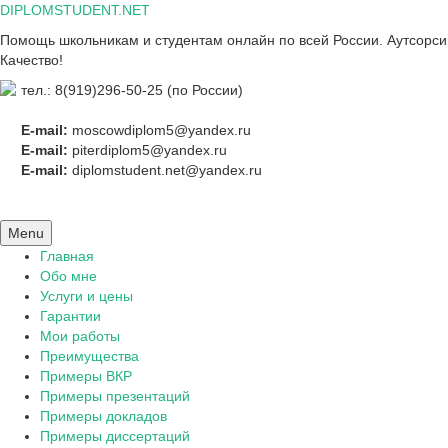
Skip
DIPLOMSTUDENT.NET
to
Помощь школьникам и студентам онлайн по всей России. Аутсорсинг
content
Качество!
тел.: 8(919)296-50-25 (по России)
E-mail:
moscowdiplom5@yandex.ru
E-mail:
piterdiplom5@yandex.ru
E-mail:
diplomstudent.net@yandex.ru
Menu
Главная
Обо мне
Услуги и цены
Гарантии
Мои работы
Преимущества
Примеры ВКР
Примеры презентаций
Примеры докладов
Примеры диссертаций