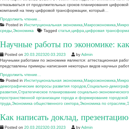
отказываться от продолжительных сроков планирования цифровой 
компаний на тему цифровой трансформации, который…
Статья:
Продолжить чтение…
Цифровая
Posted in
Институциональная экономика
,
Макроэкономика
,
Микро
трансформация
среды
,
Экономика
Tagged
статья
,
цифра
,
цифровая трансформ
в
Научные работы по экономике: как
России:
проблемы
и
Posted on
20.03.2023
20.03.2023
by
Admin
перспективы
Научными работами по экономике являются: аттестационная работа,
представлены примеры написания некоторых видов научных работ: 
Научные
Продолжить чтение…
работы
Posted in
Институциональная экономика
,
Макроэкономика
,
Микро
по
демографические вопросы развития городов
,
Социально-демографи
экономике:
развития
,
Стратегическое планирование социально-экономического
как
пространственной организации города и формирование городской
написать
труда
,
Экономика общественного сектора
,
Экономика по отраслям
,
Э
грамотно
Как написать доклад, презентацию
Posted on
20.03.2023
20.03.2023
by
Admin