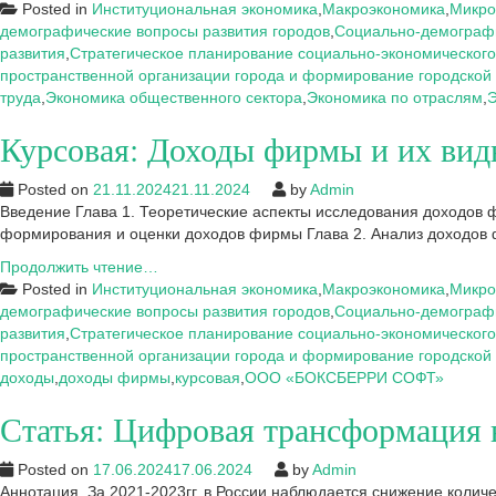
к
Posted in
Институциональная экономика
,
Макроэкономика
,
Микро
курсовой:
демографические вопросы развития городов
,
Социально-демографи
Доходы
развития
,
Стратегическое планирование социально-экономического
фирмы
пространственной организации города и формирование городской
и
труда
,
Экономика общественного сектора
,
Экономика по отраслям
,
Э
их
Курсовая: Доходы фирмы и их в
виды
(на
примере
Posted on
21.11.2024
21.11.2024
by
Admin
ООО
Введение Глава 1. Теоретические аспекты исследования доходов
«БОКСБЕРРИ
формирования и оценки доходов фирмы Глава 2. Анализ доход
СОФТ»)
Курсовая:
Продолжить чтение…
Доходы
Posted in
Институциональная экономика
,
Макроэкономика
,
Микро
фирмы
демографические вопросы развития городов
,
Социально-демографи
и
развития
,
Стратегическое планирование социально-экономического
их
пространственной организации города и формирование городской
виды
доходы
,
доходы фирмы
,
курсовая
,
ООО «БОКСБЕРРИ СОФТ»
(на
Статья: Цифровая трансформация 
примере
ООО
«БОКСБЕРРИ
Posted on
17.06.2024
17.06.2024
by
Admin
СОФТ»)
Аннотация. За 2021-2023гг. в России наблюдается снижение коли