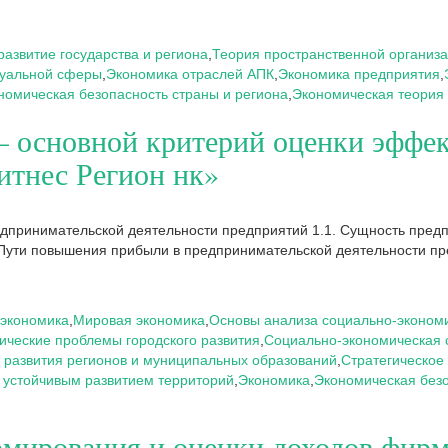
развитие государства и региона
,
Теория пространственной организ
зуальной сферы
,
Экономика отраслей АПК
,
Экономика предприятия
,
номическая безопасность страны и региона
,
Экономическая теория
– основной критерий оценки эффе
итнес Регион нк»
дпринимательской деятельности предприятий 1.1. Сущность предп
 Пути повышения прибыли в предпринимательской деятельности пр
экономика
,
Мировая экономика
,
Основы анализа социально-экономи
ческие проблемы городского развития
,
Социально-экономическая 
 развития регионов и муниципальных образований
,
Стратегическое 
 устойчивым развитием территорий
,
Экономика
,
Экономическая безо
рмирования и оценки доходов фир