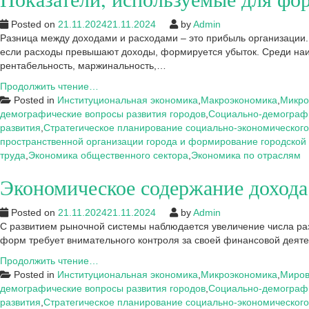
эффективности
предпринимательской
Posted on
21.11.2024
21.11.2024
by
Admin
деятельности
Разница между доходами и расходами – это прибыль организации. 
на
если расходы превышают доходы, формируется убыток. Среди наи
примере
рентабельность, маржинальность,…
ООО
Показатели,
Продолжить чтение…
«Фитнес
используемые
Posted in
Институциональная экономика
,
Макроэкономика
,
Микро
Регион
для
демографические вопросы развития городов
,
Социально-демографи
нк»
формирования
развития
,
Стратегическое планирование социально-экономического
и
пространственной организации города и формирование городской
оценки
труда
,
Экономика общественного сектора
,
Экономика по отраслям
доходов
Экономическое содержание доход
фирмы
Posted on
21.11.2024
21.11.2024
by
Admin
С развитием рыночной системы наблюдается увеличение числа ра
форм требует внимательного контроля за своей финансовой деятель
Экономическое
Продолжить чтение…
содержание
Posted in
Институциональная экономика
,
Микроэкономика
,
Миров
дохода
демографические вопросы развития городов
,
Социально-демографи
фирмы
развития
,
Стратегическое планирование социально-экономического