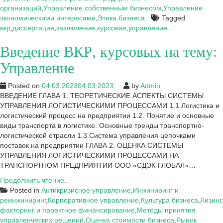
организаций
,
Управление собственным бизнесом
,
Управление
экономическими интересами
,
Этика бизнеса
Tagged
вкр
,
диссертация
,
заключение
,
курсовая
,
управление
Введение ВКР, курсовых на тему:
Управление
Posted on
04.03.2023
04.03.2023
by
Admin
ВВЕДЕНИЕ ГЛАВА 1. ТЕОРЕТИЧЕСКИЕ АСПЕКТЫ СИСТЕМЫ
УПРАВЛЕНИЯ ЛОГИСТИЧЕСКИМИ ПРОЦЕССАМИ 1.1.Логистика и
логистический процесс на предприятии 1.2. Понятие и основные
виды транспорта в логистике. Основные тренды транспортно-
логистической отрасли 1.3.Система управления цепочками
поставок на предприятии ГЛАВА 2. ОЦЕНКА СИСТЕМЫ
УПРАВЛЕНИЯ ЛОГИСТИЧЕСКИМИ ПРОЦЕССАМИ НА
ТРАНСПОРТНОМ ПРЕДПРИЯТИИ ООО «СДЭК-ГЛОБАЛ»…
Введение
Продолжить чтение…
ВКР,
Posted in
Антикризисное управление
,
Инжиниринг и
курсовых
реинжиниринг
,
Корпоративное управление
,
Культура бизнеса
,
Лизинг,
на
факторинг и проектное финансирование
,
Методы принятия
тему:
управленческих решений
,
Оценка стоимости бизнеса
,
Рынок