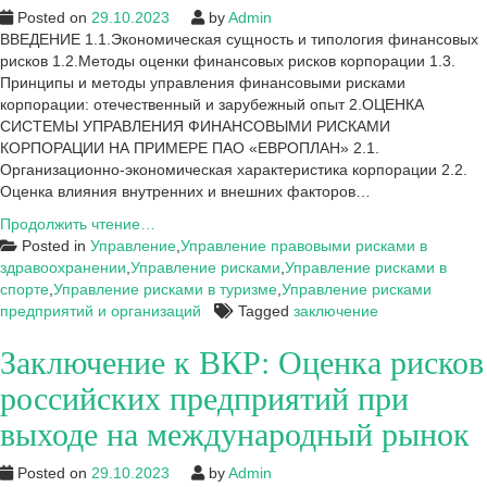
Posted on
29.10.2023
by
Admin
ВВЕДЕНИЕ 1.1.Экономическая сущность и типология финансовых
рисков 1.2.Методы оценки финансовых рисков корпорации 1.3.
Принципы и методы управления финансовыми рисками
корпорации: отечественный и зарубежный опыт 2.ОЦЕНКА
СИСТЕМЫ УПРАВЛЕНИЯ ФИНАНСОВЫМИ РИСКАМИ
КОРПОРАЦИИ НА ПРИМЕРЕ ПАО «ЕВРОПЛАН» 2.1.
Организационно-экономическая характеристика корпорации 2.2.
Оценка влияния внутренних и внешних факторов…
Заключение
Продолжить чтение…
к
Posted in
Управление
,
Управление правовыми рисками в
ВКР:
здравоохранении
,
Управление рисками
,
Управление рисками в
Политика
спорте
,
Управление рисками в туризме
,
Управление рисками
управления
предприятий и организаций
Tagged
заключение
финансовыми
Заключение к ВКР: Оценка рисков
рисками
корпорации
российских предприятий при
ПАО
«Европлан»
выходе на международный рынок
Posted on
29.10.2023
by
Admin