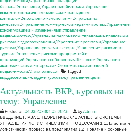
на
недвижимости
,
Стратегии консолидации
тему:
бизнеса
,
Управление
,
Управление бизнесом
,
Управление
Управление
высокотехнологичным бизнесом и венчурным
капиталом
,
Управление изменениями
,
Управление
качеством
,
Управление коммерческой недвижимостью
,
Управление
конфигурацией и изменениями
,
Управление
недвижимостью
,
Управление персоналом
,
Управление правовыми
рисками в здравоохранении
,
Управление проектами
,
Управление
рисками
,
Управление рисками в спорте
,
Управление рисками в
туризме
,
Управление рисками предприятий и
организаций
,
Управление собственным бизнесом
,
Управление
экономическими интересами
,
Экономика коммерческой
недвижимости
,
Этика бизнеса
Tagged
вкр
,
диссертация
,
задачи
,
курсовая
,
управление
,
цель
Актуальность ВКР, курсовых на
тему: Управление
Posted on
04.03.2023
04.03.2023
by
Admin
ВВЕДЕНИЕ ГЛАВА 1. ТЕОРЕТИЧЕСКИЕ АСПЕКТЫ СИСТЕМЫ
УПРАВЛЕНИЯ ЛОГИСТИЧЕСКИМИ ПРОЦЕССАМИ 1.1.Логистика и
логистический процесс на предприятии 1.2. Понятие и основные