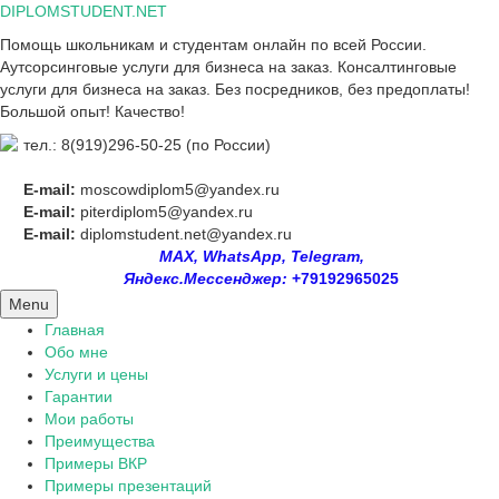
Skip
DIPLOMSTUDENT.NET
to
Помощь школьникам и студентам онлайн по всей России.
content
Аутсорсинговые услуги для бизнеса на заказ. Консалтинговые
услуги для бизнеса на заказ. Без посредников, без предоплаты!
Большой опыт! Качество!
тел.: 8(919)296-50-25 (по России)
E-mail:
moscowdiplom5@yandex.ru
E-mail:
piterdiplom5@yandex.ru
E-mail:
diplomstudent.net@yandex.ru
MAX, WhatsApp, Telegram,
Яндекс.Мессенджер:
+79192965025
Menu
Главная
Обо мне
Услуги и цены
Гарантии
Мои работы
Преимущества
Примеры ВКР
Примеры презентаций