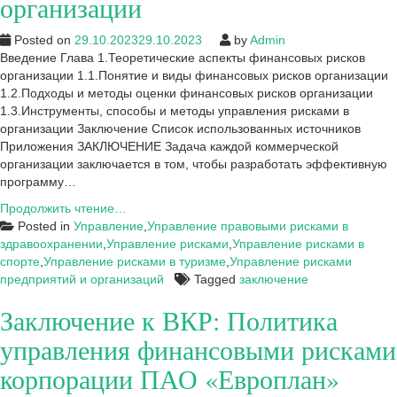
организации
Posted on
29.10.2023
29.10.2023
by
Admin
Введение Глава 1.Теоретические аспекты финансовых рисков
организации 1.1.Понятие и виды финансовых рисков организации
1.2.Подходы и методы оценки финансовых рисков организации
1.3.Инструменты, способы и методы управления рисками в
организации Заключение Список использованных источников
Приложения ЗАКЛЮЧЕНИЕ Задача каждой коммерческой
организации заключается в том, чтобы разработать эффективную
программу…
Заключение
Продолжить чтение…
к
Posted in
Управление
,
Управление правовыми рисками в
НИР:
здравоохранении
,
Управление рисками
,
Управление рисками в
Анализ
спорте
,
Управление рисками в туризме
,
Управление рисками
и
предприятий и организаций
Tagged
заключение
оценка
Заключение к ВКР: Политика
финансовых
рисков
управления финансовыми рисками
организации
корпорации ПАО «Европлан»