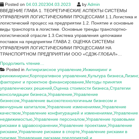
Posted on
04.03.2023
04.03.2023
by
Admin
ВВЕДЕНИЕ ГЛАВА 1. ТЕОРЕТИЧЕСКИЕ АСПЕКТЫ СИСТЕМЫ
УПРАВЛЕНИЯ ЛОГИСТИЧЕСКИМИ ПРОЦЕССАМИ 1.1.Логистика и
логистический процесс на предприятии 1.2. Понятие и основные
виды транспорта в логистике. Основные тренды транспортно-
логистической отрасли 1.3.Система управления цепочками
поставок на предприятии ГЛАВА 2. ОЦЕНКА СИСТЕМЫ
УПРАВЛЕНИЯ ЛОГИСТИЧЕСКИМИ ПРОЦЕССАМИ НА
ТРАНСПОРТНОМ ПРЕДПРИЯТИИ ООО «СДЭК-ГЛОБАЛ»…
Заключение
Продолжить чтение…
ВКР,
Posted in
Антикризисное управление
,
Инжиниринг и
курсовых
реинжиниринг
,
Корпоративное управление
,
Культура бизнеса
,
Лизинг,
на
факторинг и проектное финансирование
,
Методы принятия
тему:
управленческих решений
,
Оценка стоимости бизнеса
,
Стратегии
Управление
консолидации бизнеса
,
Управление
,
Управление
бизнесом
,
Управление высокотехнологичным бизнесом и
венчурным капиталом
,
Управление изменениями
,
Управление
качеством
,
Управление конфигурацией и изменениями
,
Управление
недвижимостью
,
Управление персоналом
,
Управление правовыми
рисками в здравоохранении
,
Управление проектами
,
Управление
рисками
,
Управление рисками в спорте
,
Управление рисками в
туризме
,
Управление рисками предприятий и