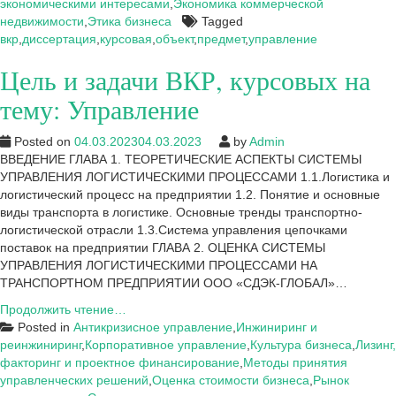
экономическими интересами
,
Экономика коммерческой
недвижимости
,
Этика бизнеса
Tagged
вкр
,
диссертация
,
курсовая
,
объект
,
предмет
,
управление
Цель и задачи ВКР, курсовых на
тему: Управление
Posted on
04.03.2023
04.03.2023
by
Admin
ВВЕДЕНИЕ ГЛАВА 1. ТЕОРЕТИЧЕСКИЕ АСПЕКТЫ СИСТЕМЫ
УПРАВЛЕНИЯ ЛОГИСТИЧЕСКИМИ ПРОЦЕССАМИ 1.1.Логистика и
логистический процесс на предприятии 1.2. Понятие и основные
виды транспорта в логистике. Основные тренды транспортно-
логистической отрасли 1.3.Система управления цепочками
поставок на предприятии ГЛАВА 2. ОЦЕНКА СИСТЕМЫ
УПРАВЛЕНИЯ ЛОГИСТИЧЕСКИМИ ПРОЦЕССАМИ НА
ТРАНСПОРТНОМ ПРЕДПРИЯТИИ ООО «СДЭК-ГЛОБАЛ»…
Цель
Продолжить чтение…
и
Posted in
Антикризисное управление
,
Инжиниринг и
задачи
реинжиниринг
,
Корпоративное управление
,
Культура бизнеса
,
Лизинг,
ВКР,
факторинг и проектное финансирование
,
Методы принятия
курсовых
управленческих решений
,
Оценка стоимости бизнеса
,
Рынок