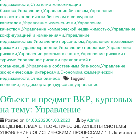
Управление
недвижимости
,
Стратегии консолидации
бизнеса
,
Управление
,
Управление бизнесом
,
Управление
высокотехнологичным бизнесом и венчурным
капиталом
,
Управление изменениями
,
Управление
качеством
,
Управление коммерческой недвижимостью
,
Управление
конфигурацией и изменениями
,
Управление
недвижимостью
,
Управление персоналом
,
Управление правовыми
рисками в здравоохранении
,
Управление проектами
,
Управление
рисками
,
Управление рисками в спорте
,
Управление рисками в
туризме
,
Управление рисками предприятий и
организаций
,
Управление собственным бизнесом
,
Управление
экономическими интересами
,
Экономика коммерческой
недвижимости
,
Этика бизнеса
Tagged
введение
,
вкр
,
диссертация
,
курсовая
,
управление
Объект и предмет ВКР, курсовых
на тему: Управление
Posted on
04.03.2023
04.03.2023
by
Admin
ВВЕДЕНИЕ ГЛАВА 1. ТЕОРЕТИЧЕСКИЕ АСПЕКТЫ СИСТЕМЫ
УПРАВЛЕНИЯ ЛОГИСТИЧЕСКИМИ ПРОЦЕССАМИ 1.1.Логистика и