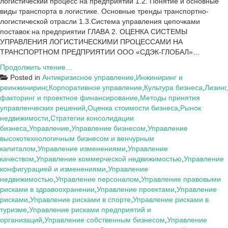
логистический процесс на предприятии 1.2. Понятие и основные
виды транспорта в логистике. Основные тренды транспортно-
логистической отрасли 1.3.Система управления цепочками
поставок на предприятии ГЛАВА 2. ОЦЕНКА СИСТЕМЫ
УПРАВЛЕНИЯ ЛОГИСТИЧЕСКИМИ ПРОЦЕССАМИ НА
ТРАНСПОРТНОМ ПРЕДПРИЯТИИ ООО «СДЭК-ГЛОБАЛ»…
Объект
Продолжить чтение…
и
Posted in
Антикризисное управление
,
Инжиниринг и
предмет
реинжиниринг
,
Корпоративное управление
,
Культура бизнеса
,
Лизинг,
ВКР,
факторинг и проектное финансирование
,
Методы принятия
курсовых
управленческих решений
,
Оценка стоимости бизнеса
,
Рынок
на
недвижимости
,
Стратегии консолидации
тему:
бизнеса
,
Управление
,
Управление бизнесом
,
Управление
Управление
высокотехнологичным бизнесом и венчурным
капиталом
,
Управление изменениями
,
Управление
качеством
,
Управление коммерческой недвижимостью
,
Управление
конфигурацией и изменениями
,
Управление
недвижимостью
,
Управление персоналом
,
Управление правовыми
рисками в здравоохранении
,
Управление проектами
,
Управление
рисками
,
Управление рисками в спорте
,
Управление рисками в
туризме
,
Управление рисками предприятий и
организаций
,
Управление собственным бизнесом
,
Управление