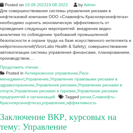
Posted on
19.08.2023
19.08.2023
by
Admin
Для совершенствования системы управления рисками в
нефтегазовой компании ООО «Славнефть-Красноярскнефтегаз»
необходимо оценить экономическую эффективность от
проведения следующих мероприятий: внедрение видео-
аналитики по соблюдению требований промышленной
безопасности и охране труда на базе искусственного интеллекта и
нейротехнологий(VizorLabs Health & Safety); совершенствование
автоматизации системы управления финансами, планированием,
производством,…
Экономическая
Продолжить чтение…
эффективность
Posted in
Антикризисное управление
,
Риск-
по
менеджмент
,
Управление
,
Управление правовыми рисками в
управлению
здравоохранении
,
Управление рисками
,
Управление рисками в
рисками
спорте
,
Управление рисками в туризме
,
Управление рисками
ООО
предприятий и организаций
Tagged
риски
,
Славнефть-
«Славнефть-
Красноярскнефтегаз
,
управление
,
эффективность
Красноярскнефтегаз»
Заключение ВКР, курсовых на
тему: Управление