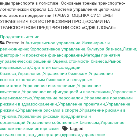
виды транспорта в логистике. Основные тренды транспортно-
логистической отрасли 1.3.Система управления цепочками
поставок на предприятии ГЛАВА 2. ОЦЕНКА СИСТЕМЫ
УПРАВЛЕНИЯ ЛОГИСТИЧЕСКИМИ ПРОЦЕССАМИ НА
ТРАНСПОРТНОМ ПРЕДПРИЯТИИ ООО «СДЭК-ГЛОБАЛ»…
Актуальность
Продолжить чтение…
ВКР,
Posted in
Антикризисное управление
,
Инжиниринг и
курсовых
реинжиниринг
,
Корпоративное управление
,
Культура бизнеса
,
Лизинг,
на
факторинг и проектное финансирование
,
Методы принятия
тему:
управленческих решений
,
Оценка стоимости бизнеса
,
Рынок
Управление
недвижимости
,
Стратегии консолидации
бизнеса
,
Управление
,
Управление бизнесом
,
Управление
высокотехнологичным бизнесом и венчурным
капиталом
,
Управление изменениями
,
Управление
качеством
,
Управление конфигурацией и изменениями
,
Управление
недвижимостью
,
Управление персоналом
,
Управление правовыми
рисками в здравоохранении
,
Управление проектами
,
Управление
рисками
,
Управление рисками в спорте
,
Управление рисками в
туризме
,
Управление рисками предприятий и
организаций
,
Управление собственным бизнесом
,
Управление
экономическими интересами
Tagged
актуальность
,
вкр
,
диссертация
,
курсовая
,
управление