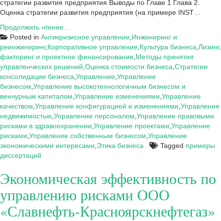
стратегии развития предприятия Выводы по Главе 1 Глава 2.
Оценка стратегии развития предприятия (на примере INST…
Примеры
Продолжить чтение…
диссертаций
Posted in
Антикризисное управление
,
Инжиниринг и
по
реинжиниринг
,
Корпоративное управление
,
Культура бизнеса
,
Лизинг,
управлению
факторинг и проектное финансирование
,
Методы принятия
управленческих решений
,
Оценка стоимости бизнеса
,
Стратегии
консолидации бизнеса
,
Управление
,
Управление
бизнесом
,
Управление высокотехнологичным бизнесом и
венчурным капиталом
,
Управление изменениями
,
Управление
качеством
,
Управление конфигурацией и изменениями
,
Управление
недвижимостью
,
Управление персоналом
,
Управление правовыми
рисками в здравоохранении
,
Управление проектами
,
Управление
рисками
,
Управление собственным бизнесом
,
Управление
экономическими интересами
,
Этика бизнеса
Tagged
примеры
диссертаций
Экономическая эффективность по
управлению рисками ООО
«Славнефть-Красноярскнефтегаз»