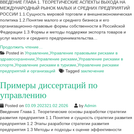
ВВЕДЕНИЕ ГЛАВА 1. ТЕОРЕТИЧЕСКИЕ АСПЕКТЫ ВЫХОДА НА
МЕЖДУНАРОДНЫЙ РЫНОК МАЛЫХ И СРЕДНИХ ПРЕДПРИЯТИЙ
РОССИИ 1.1.Сущность мировой торговли и внешнеэкономическая
политика 1.2.Понятие малого и среднего бизнеса и его
организационно-правовые формы собственности в Российской
Федерации 1.3.Формы и методы поддержки экспорта товаров и
услуг малого и среднего предпринимательства…
Заключение
Продолжить чтение…
к
Posted in
Управление
,
Управление правовыми рисками в
ВКР:
здравоохранении
,
Управление рисками
,
Управление рисками в
Оценка
спорте
,
Управление рисками в туризме
,
Управление рисками
рисков
предприятий и организаций
Tagged
заключение
российских
Примеры диссертаций по
предприятий
при
управлению
выходе
на
Posted on
03.09.2023
21.02.2026
by
Admin
международный
Введение Глава 1. Теоретические основы разработки стратегии
рынок
развития предприятия 1.1 Понятие и сущность стратегии развития
предприятия 1.2 Этапы разработки стратегии развития
предприятия 1.3 Методы и подходы к оценке эффективности