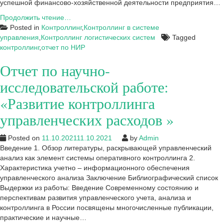
успешной финансово-хозяйственной деятельности предприятия…
Обзор
Продолжить чтение…
литературы,
Posted in
Контроллинг
,
Контроллинг в системе
раскрывающей
управления
,
Контроллинг логистических систем
Tagged
управленческий
контроллинг
,
отчет по НИР
анализ
Отчет по научно-
как
элемент
исследовательской работе:
системы
оперативного
«Развитие контроллинга
контроллинга
управленческих расходов »
Posted on
11.10.2021
11.10.2021
by
Admin
Введение 1. Обзор литературы, раскрывающей управленческий
анализ как элемент системы оперативного контроллинга 2.
Характеристика учетно – информационного обеспечения
управленческого анализа Заключение Библиографический список
Выдержки из работы: Введение Современному состоянию и
перспективам развития управленческого учета, анализа и
контроллинга в России посвящены многочисленные публикации,
практические и научные…