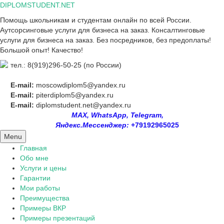
Skip
DIPLOMSTUDENT.NET
to
Помощь школьникам и студентам онлайн по всей России.
content
Аутсорсинговые услуги для бизнеса на заказ. Консалтинговые
услуги для бизнеса на заказ. Без посредников, без предоплаты!
Большой опыт! Качество!
тел.: 8(919)296-50-25 (по России)
E-mail:
moscowdiplom5@yandex.ru
E-mail:
piterdiplom5@yandex.ru
E-mail:
diplomstudent.net@yandex.ru
MAX, WhatsApp, Telegram,
Яндекс.Мессенджер:
+79192965025
Menu
Главная
Обо мне
Услуги и цены
Гарантии
Мои работы
Преимущества
Примеры ВКР
Примеры презентаций