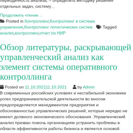
периодичность анализа; – определить методику решения
отдельных задач, систему…
Характеристика
Продолжить чтение…
учетно-
Posted in
Контроллинг
,
Контроллинг в системе
информационного
управления
,
Контроллинг логистических систем
Tagged
обеспечения
анализ
,
контроллинг
,
отчет по НИР
управленческого
Обзор литературы, раскрывающей
анализа
управленческий анализ как
элемент системы оперативного
контроллинга
Posted on
11.10.2021
11.10.2021
by
Admin
В современных российских условиях и нестабильной экономики
успех предпринимательской деятельности во многом
предопределяется менеджментом предприятия и
обоснованностью управленческих решений, которые нередко не
имеют должного экономического обоснования. Управленческий
анализ призван помочь организациям устранить проблемы в
области эффективности работы бизнеса и является основой