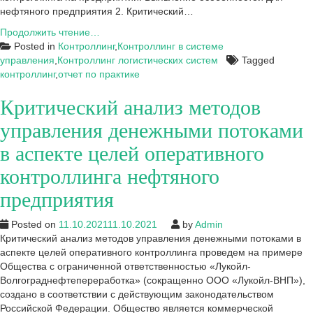
нефтяного предприятия 2. Критический…
Примеры
Продолжить чтение…
отчетов
Posted in
Контроллинг
,
Контроллинг в системе
по
управления
,
Контроллинг логистических систем
Tagged
практике
контроллинг
,
отчет по практике
по
Критический анализ методов
контроллингу
управления денежными потоками
в аспекте целей оперативного
контроллинга нефтяного
предприятия
Posted on
11.10.2021
11.10.2021
by
Admin
Критический анализ методов управления денежными потоками в
аспекте целей оперативного контроллинга проведем на примере
Общества с ограниченной ответственностью «Лукойл-
Волгограднефтепереработка» (сокращенно ООО «Лукойл-ВНП»),
создано в соответствии с действующим законодательством
Российской Федерации. Общество является коммерческой