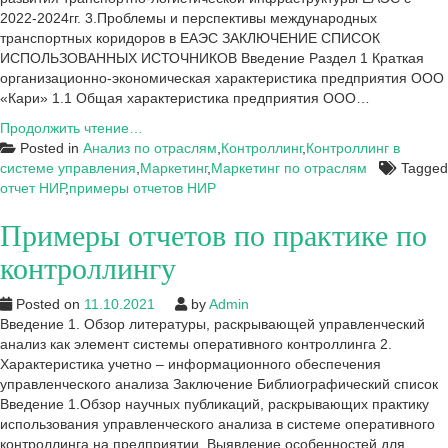
2022-2024гг. 3.Проблемы и перспективы международных
транспортных коридоров в ЕАЭС ЗАКЛЮЧЕНИЕ СПИСОК
ИСПОЛЬЗОВАННЫХ ИСТОЧНИКОВ Введение Раздел 1 Краткая
организационно-экономическая характеристика предприятия ООО
«Кари» 1.1 Общая характеристика предприятия ООО…
Примеры
Продолжить чтение…
отчетов
Posted in
Анализ по отраслям
,
Контроллинг
,
Контроллинг в
по
системе управления
,
Маркетинг
,
Маркетинг по отраслям
Tagged
НИР
отчет НИР
,
примеры отчетов НИР
(научно-
Примеры отчетов по практике по
исследовательской
работе)
контроллингу
Posted on
11.10.2021
by
Admin
Введение 1. Обзор литературы, раскрывающей управленческий
анализ как элемент системы оперативного контроллинга 2.
Характеристика учетно – информационного обеспечения
управленческого анализа Заключение Библиографический список
Введение 1.Обзор научных публикаций, раскрывающих практику
использования управленческого анализа в системе оперативного
контроллинга на предприятии. Выявление особенностей для