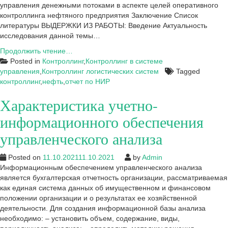
управления денежными потоками в аспекте целей оперативного
контроллинга нефтяного предприятия Заключение Список
литературы ВЫДЕРЖКИ ИЗ РАБОТЫ: Введение Актуальность
исследования данной темы…
Отчет
Продолжить чтение…
по
Posted in
Контроллинг
,
Контроллинг в системе
научно-
управления
,
Контроллинг логистических систем
Tagged
исследовательской
контроллинг
,
нефть
,
отчет по НИР
работе:
Характеристика учетно-
«Развитие
контроллинга
информационного обеспечения
управленческих
расходов
управленческого анализа
нефтяного
предприятия»
Posted on
11.10.2021
11.10.2021
by
Admin
Информационным обеспечением управленческого анализа
является бухгалтерская отчетность организации, рассматриваемая
как единая система данных об имущественном и финансовом
положении организации и о результатах ее хозяйственной
деятельности. Для создания информационной базы анализа
необходимо: – установить объем, содержание, виды,