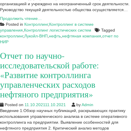
организацией и учреждено на неограниченный срок деятельности.
Руководство текущей деятельностью общества осуществляется…
Критический
Продолжить чтение…
анализ
Posted in
Контроллинг
,
Контроллинг в системе
методов
управления
,
Контроллинг логистических систем
Tagged
управления
контроллинг
,
Лукойл-ВНП
,
нефть
,
нефтяная компания
,
отчет по
денежными
НИР
потоками
Отчет по научно-
в
аспекте
исследовательской работе:
целей
оперативного
«Развитие контроллинга
контроллинга
управленческих расходов
нефтяного
предприятия
нефтяного предприятия»
Posted on
11.10.2021
11.10.2021
by
Admin
Введение 1.Обзор научных публикаций, раскрывающих практику
использования управленческого анализа в системе оперативного
контроллинга на предприятии. Выявление особенностей для
нефтяного предприятия 2. Критический анализ методов