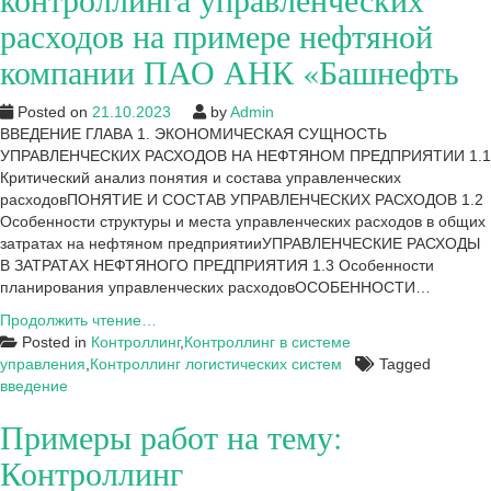
примере
расходов на примере нефтяной
нефтяной
компании ПАО АНК «Башнефть
компании
ПАО
АНК
Posted on
21.10.2023
by
Admin
«Башнефть»
ВВЕДЕНИЕ ГЛАВА 1. ЭКОНОМИЧЕСКАЯ СУЩНОСТЬ
УПРАВЛЕНЧЕСКИХ РАСХОДОВ НА НЕФТЯНОМ ПРЕДПРИЯТИИ 1.1
Критический анализ понятия и состава управленческих
расходовПОНЯТИЕ И СОСТАВ УПРАВЛЕНЧЕСКИХ РАСХОДОВ 1.2
Особенности структуры и места управленческих расходов в общих
затратах на нефтяном предприятииУПРАВЛЕНЧЕСКИЕ РАСХОДЫ
В ЗАТРАТАХ НЕФТЯНОГО ПРЕДПРИЯТИЯ 1.3 Особенности
планирования управленческих расходовОСОБЕННОСТИ…
Введение
Продолжить чтение…
к
Posted in
Контроллинг
,
Контроллинг в системе
диссертации:
управления
,
Контроллинг логистических систем
Tagged
Развитие
введение
контроллинга
Примеры работ на тему:
управленческих
расходов
Контроллинг
на