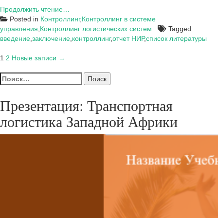
Отчет
Продолжить чтение…
по
Posted in
Контроллинг
,
Контроллинг в системе
научно-
управления
,
Контроллинг логистических систем
Tagged
исследовательской
введение
,
заключение
,
контроллинг
,
отчет НИР
,
список литературы
работе:
Пагинация
«Развитие
1
2
Новые записи →
контроллинга
записей
Найти:
управленческих
расходов
»
Презентация: Транспортная
логистика Западной Африки