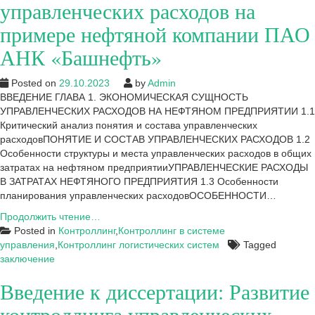
управленческих расходов на
примере нефтяной компании ПАО
АНК «Башнефть»
Posted on
29.10.2023
by
Admin
ВВЕДЕНИЕ ГЛАВА 1. ЭКОНОМИЧЕСКАЯ СУЩНОСТЬ
УПРАВЛЕНЧЕСКИХ РАСХОДОВ НА НЕФТЯНОМ ПРЕДПРИЯТИИ 1.1
Критический анализ понятия и состава управленческих
расходовПОНЯТИЕ И СОСТАВ УПРАВЛЕНЧЕСКИХ РАСХОДОВ 1.2
Особенности структуры и места управленческих расходов в общих
затратах на нефтяном предприятииУПРАВЛЕНЧЕСКИЕ РАСХОДЫ
В ЗАТРАТАХ НЕФТЯНОГО ПРЕДПРИЯТИЯ 1.3 Особенности
планирования управленческих расходовОСОБЕННОСТИ…
Заключение
Продолжить чтение…
к
Posted in
Контроллинг
,
Контроллинг в системе
диссертации:
управления
,
Контроллинг логистических систем
Tagged
Развитие
заключение
контроллинга
Введение к диссертации: Развитие
управленческих
расходов
контроллинга управленческих
на