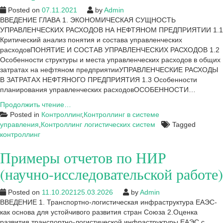
примере
Posted on
07.11.2021
by
Admin
нефтяной
ВВЕДЕНИЕ ГЛАВА 1. ЭКОНОМИЧЕСКАЯ СУЩНОСТЬ
компании
УПРАВЛЕНЧЕСКИХ РАСХОДОВ НА НЕФТЯНОМ ПРЕДПРИЯТИИ 1.1
ПАО
Критический анализ понятия и состава управленческих
АНК
расходовПОНЯТИЕ И СОСТАВ УПРАВЛЕНЧЕСКИХ РАСХОДОВ 1.2
«Башнефть
Особенности структуры и места управленческих расходов в общих
затратах на нефтяном предприятииУПРАВЛЕНЧЕСКИЕ РАСХОДЫ
В ЗАТРАТАХ НЕФТЯНОГО ПРЕДПРИЯТИЯ 1.3 Особенности
планирования управленческих расходовОСОБЕННОСТИ…
Примеры
Продолжить чтение…
работ
Posted in
Контроллинг
,
Контроллинг в системе
на
управления
,
Контроллинг логистических систем
Tagged
тему:
контроллинг
Контроллинг
Примеры отчетов по НИР
(научно-исследовательской работе)
Posted on
11.10.2021
25.03.2026
by
Admin
ВВЕДЕНИЕ 1. Транспортно-логистическая инфраструктура ЕАЭС-
как основа для устойчивого развития стран Союза 2.Оценка
развития транспортно-логистической инфраструктуры ЕАЭС с