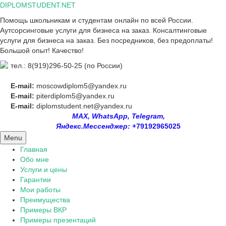
Skip
DIPLOMSTUDENT.NET
to
Помощь школьникам и студентам онлайн по всей России.
content
Аутсорсинговые услуги для бизнеса на заказ. Консалтинговые
услуги для бизнеса на заказ. Без посредников, без предоплаты!
Большой опыт! Качество!
тел.: 8(919)296-50-25 (по России)
E-mail:
moscowdiplom5@yandex.ru
E-mail:
piterdiplom5@yandex.ru
E-mail:
diplomstudent.net@yandex.ru
MAX, WhatsApp, Telegram,
Яндекс.Мессенджер:
+79192965025
Menu
Главная
Обо мне
Услуги и цены
Гарантии
Мои работы
Преимущества
Примеры ВКР
Примеры презентаций