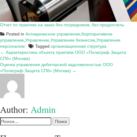
Отчет по практике на заказ без посредников, без предоплаты
Posted in
Антикризисное управление
,
Корпоративное
управление
,
Управление
,
Управление бизнесом
,
Управление
персоналом
Tagged
организационная структура
Навигация
← Характеристика объекта практики ООО «Полиграф-Защита
СПб» (Москва)
по
Оценка управления дебиторской задолженностью ООО
записям
«Полиграф-Защита СПб» (Москва) →
Author:
Admin
Найти: