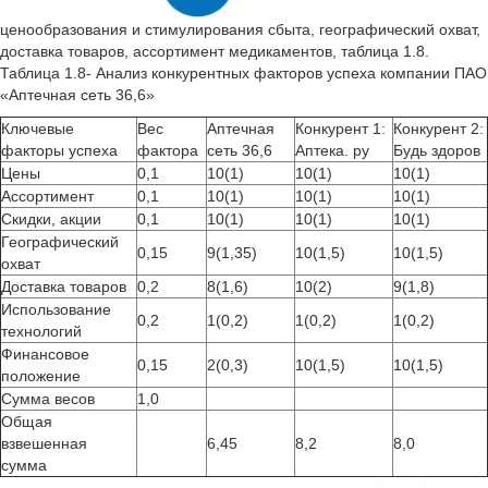
ценообразования и стимулирования сбыта, географический охват,
доставка товаров, ассортимент медикаментов, таблица 1.8.
Таблица 1.8- Анализ конкурентных факторов успеха компании ПАО
«Аптечная сеть 36,6»
Ключевые
Вес
Аптечная
Конкурент 1:
Конкурент 2:
факторы успеха
фактора
сеть 36,6
Аптека. ру
Будь здоров
Цены
0,1
10(1)
10(1)
10(1)
Ассортимент
0,1
10(1)
10(1)
10(1)
Скидки, акции
0,1
10(1)
10(1)
10(1)
Географический
0,15
9(1,35)
10(1,5)
10(1,5)
охват
Доставка товаров
0,2
8(1,6)
10(2)
9(1,8)
Использование
0,2
1(0,2)
1(0,2)
1(0,2)
технологий
Финансовое
0,15
2(0,3)
10(1,5)
10(1,5)
положение
Сумма весов
1,0
Общая
взвешенная
6,45
8,2
8,0
сумма