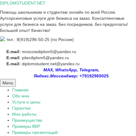
Skip
DIPLOMSTUDENT.NET
to
Помощь школьникам и студентам онлайн по всей России.
content
Аутсорсинговые услуги для бизнеса на заказ. Консалтинговые
услуги для бизнеса на заказ. Без посредников, без предоплаты!
Большой опыт! Качество!
тел.: 8(919)296-50-25 (по России)
E-mail:
moscowdiplom5@yandex.ru
E-mail:
piterdiplom5@yandex.ru
E-mail:
diplomstudent.net@yandex.ru
MAX, WhatsApp, Telegram,
Яндекс.Мессенджер:
+79192965025
Menu
Главная
Обо мне
Услуги и цены
Гарантии
Мои работы
Преимущества
Примеры ВКР
Примеры презентаций