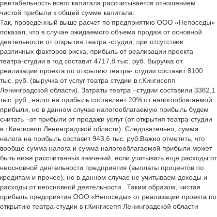
рентабельность всего капитала рассчитывается отношением
чистой прибыли к общей сумме капитала.
Так, проведенный выше расчет по предприятию ООО «Непоседы»
показал, что в случае ожидаемого объема продаж от основной
деятельности от открытия театра -студии, при отсутствии
различных факторов риска, прибыль от реализации проекта
театра-студии в год составит 4717,8 тыс. руб. Выручка от
реализации проекта по открытию театра- студии составит 8100
тыс. руб. (выручка от услуг театра студии в г.Кингисепп
Ленинградской области). Затраты театра –студии составили 3382,1
тыс. руб., налог на прибыль составляет 20% от налогооблагаемой
прибыли, но в данном случае налогооблагаемую прибыль будем
считать –от прибыли от продажи услуг (от открытия театра-студии
в г.Кингисепп Ленинградской области). Следовательно, сумма
налога на прибыль составит 943,6 тыс. руб.Важно отметить, что
вообще сумма налога и сумма налогооблагаемой прибыли может
быть ниже рассчитанных значений, если учитывать еще расходы от
неосновной деятельности предприятия (выплаты процентов по
кредитам и прочее), но в данном случае не учитываем доходы и
расходы от неосновной деятельности . Таким образом, чистая
прибыль предприятия ООО «Непоседы» от реализации проекта по
открытию театра-студии в г.Кингисепп Ленинградской области