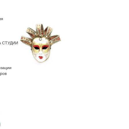
ия
А СТУДИИ
изации
оров