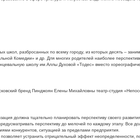
ных школ, разбросанных по всему городу, из которых десять – зан
альной Комедии» и др. Для многих родителей наиболее перспекти
нцевальную школу им.Аллы Духовой «Тодес» вместо хореографичес
сковский бренд Пинджоян Елены Михайловны театр-студия «Непос
изация должна тщательно планировать перспективу своего развития
редусматривать перспективу до мелочей по каждому этапу. Все до
иями конкурентов, ситуацией за пределами предприятия.
 позволяет устранить отрицательный эффект неопределенности, п