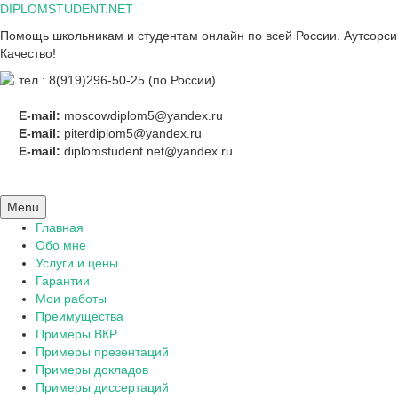
Skip
DIPLOMSTUDENT.NET
to
Помощь школьникам и студентам онлайн по всей России. Аутсорсинг
content
Качество!
тел.: 8(919)296-50-25 (по России)
E-mail:
moscowdiplom5@yandex.ru
E-mail:
piterdiplom5@yandex.ru
E-mail:
diplomstudent.net@yandex.ru
Menu
Главная
Обо мне
Услуги и цены
Гарантии
Мои работы
Преимущества
Примеры ВКР
Примеры презентаций
Примеры докладов
Примеры диссертаций