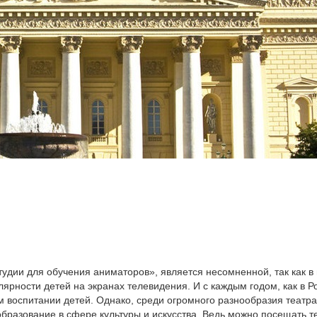
тудии для обучения аниматоров», является несомненной, так как в
улярности детей на экранах телевидения. И с каждым годом, как в Р
м воспитании детей. Однако, среди огромного разнообразия театр
азование в сфере культуры и искусства. Ведь можно посещать теа