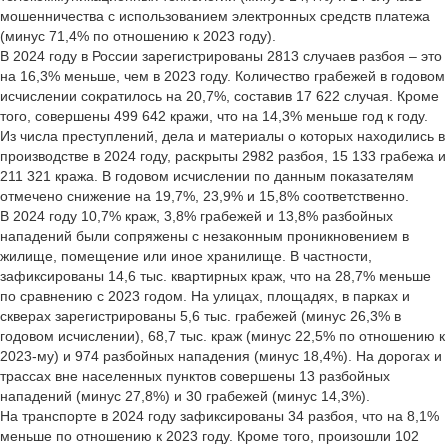
мошенничества с использованием электронных средств платежа
(минус 71,4% по отношению к 2023 году).
В 2024 году в России зарегистрированы 2813 случаев разбоя – это
на 16,3% меньше, чем в 2023 году. Количество грабежей в годовом
исчислении сократилось на 20,7%, составив 17 622 случая. Кроме
того, совершены 499 642 кражи, что на 14,3% меньше год к году.
Из числа преступлений, дела и материалы о которых находились в
производстве в 2024 году, раскрыты 2982 разбоя, 15 133 грабежа и
211 321 кража. В годовом исчислении по данным показателям
отмечено снижение на 19,7%, 23,9% и 15,8% соответственно.
В 2024 году 10,7% краж, 3,8% грабежей и 13,8% разбойных
нападений были сопряжены с незаконным проникновением в
жилище, помещение или иное хранилище. В частности,
зафиксированы 14,6 тыс. квартирных краж, что на 28,7% меньше
по сравнению с 2023 годом. На улицах, площадях, в парках и
скверах зарегистрированы 5,6 тыс. грабежей (минус 26,3% в
годовом исчислении), 68,7 тыс. краж (минус 22,5% по отношению к
2023-му) и 974 разбойных нападения (минус 18,4%). На дорогах и
трассах вне населенных пунктов совершены 13 разбойных
нападений (минус 27,8%) и 30 грабежей (минус 14,3%).
На транспорте в 2024 году зафиксированы 34 разбоя, что на 8,1%
меньше по отношению к 2023 году. Кроме того, произошли 102