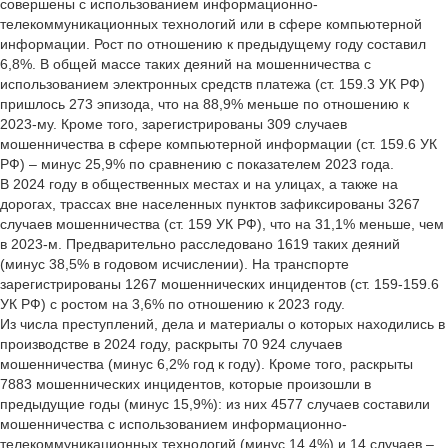
совершены с использованием информационно-
телекоммуникационных технологий или в сфере компьютерной
информации. Рост по отношению к предыдущему году составил
6,8%. В общей массе таких деяний на мошенничества с
использованием электронных средств платежа (ст. 159.3 УК РФ)
пришлось 273 эпизода, что на 88,9% меньше по отношению к
2023-му. Кроме того, зарегистрированы 309 случаев
мошенничества в сфере компьютерной информации (ст. 159.6 УК
РФ) – минус 25,9% по сравнению с показателем 2023 года.
В 2024 году в общественных местах и на улицах, а также на
дорогах, трассах вне населенных пунктов зафиксированы 3267
случаев мошенничества (ст. 159 УК РФ), что на 31,1% меньше, чем
в 2023-м. Предварительно расследовано 1619 таких деяний
(минус 38,5% в годовом исчислении). На транспорте
зарегистрированы 1267 мошеннических инцидентов (ст. 159-159.6
УК РФ) с ростом на 3,6% по отношению к 2023 году.
Из числа преступлений, дела и материалы о которых находились в
производстве в 2024 году, раскрыты 70 924 случаев
мошенничества (минус 6,2% год к году). Кроме того, раскрыты
7883 мошеннических инцидентов, которые произошли в
предыдущие годы (минус 15,9%): из них 4577 случаев составили
мошенничества с использованием информационно-
телекоммуникационных технологий (минус 14,4%) и 14 случаев –