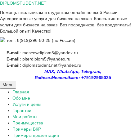
Skip
DIPLOMSTUDENT.NET
to
Помощь школьникам и студентам онлайн по всей России.
content
Аутсорсинговые услуги для бизнеса на заказ. Консалтинговые
услуги для бизнеса на заказ. Без посредников, без предоплаты!
Большой опыт! Качество!
тел.: 8(919)296-50-25 (по России)
E-mail:
moscowdiplom5@yandex.ru
E-mail:
piterdiplom5@yandex.ru
E-mail:
diplomstudent.net@yandex.ru
MAX, WhatsApp, Telegram,
Яндекс.Мессенджер:
+79192965025
Menu
Главная
Обо мне
Услуги и цены
Гарантии
Мои работы
Преимущества
Примеры ВКР
Примеры презентаций