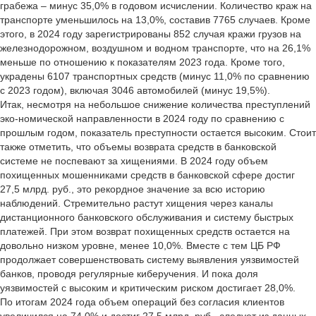
грабежа – минус 35,0% в годовом исчислении. Количество краж на
транспорте уменьшилось на 13,0%, составив 7765 случаев. Кроме
этого, в 2024 году зарегистрированы 852 случая кражи грузов на
железнодорожном, воздушном и водном транспорте, что на 26,1%
меньше по отношению к показателям 2023 года. Кроме того,
украдены 6107 транспортных средств (минус 11,0% по сравнению
с 2023 годом), включая 3046 автомобилей (минус 19,5%).
Итак, несмотря на небольшое снижение количества преступлений
эко-номической направленности в 2024 году по сравнению с
прошлым годом, показатель преступности остается высоким. Стоит
также отметить, что объемы возврата средств в банковской
системе не поспевают за хищениями. В 2024 году объем
похищенных мошенниками средств в банковской сфере достиг
27,5 млрд. руб., это рекордное значение за всю историю
наблюдений. Стремительно растут хищения через каналы
дистанционного банковского обслуживания и систему быстрых
платежей. При этом возврат похищенных средств остается на
довольно низком уровне, менее 10,0%. Вместе с тем ЦБ РФ
продолжает совершенствовать систему выявления уязвимостей
банков, проводя регулярные киберучения. И пока доля
уязвимостей с высоким и критическим риском достигает 28,0%.
По итогам 2024 года объем операций без согласия клиентов