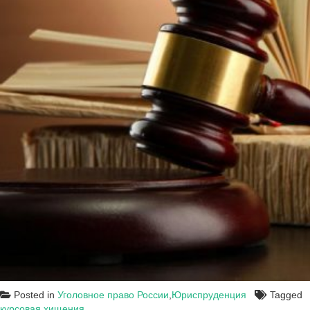
Posted in
Уголовное право России
,
Юриспруденция
Tagged
курсовая
,
хищения