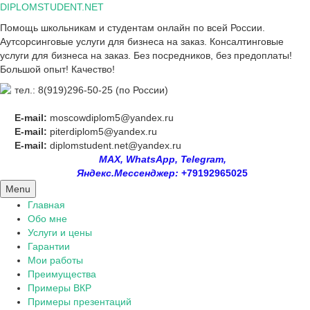
Skip
DIPLOMSTUDENT.NET
to
Помощь школьникам и студентам онлайн по всей России.
content
Аутсорсинговые услуги для бизнеса на заказ. Консалтинговые
услуги для бизнеса на заказ. Без посредников, без предоплаты!
Большой опыт! Качество!
тел.: 8(919)296-50-25 (по России)
E-mail:
moscowdiplom5@yandex.ru
E-mail:
piterdiplom5@yandex.ru
E-mail:
diplomstudent.net@yandex.ru
MAX, WhatsApp, Telegram,
Яндекс.Мессенджер:
+79192965025
Menu
Главная
Обо мне
Услуги и цены
Гарантии
Мои работы
Преимущества
Примеры ВКР
Примеры презентаций