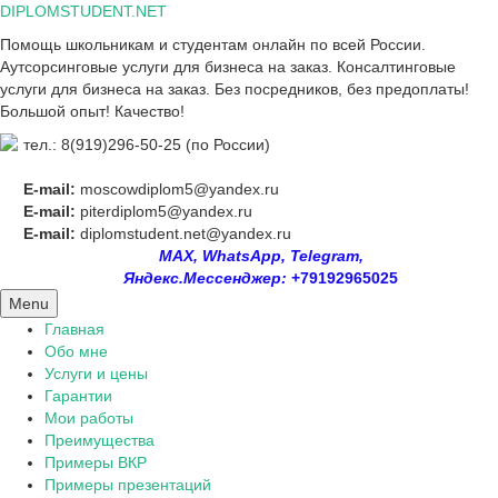
Skip
DIPLOMSTUDENT.NET
to
Помощь школьникам и студентам онлайн по всей России.
content
Аутсорсинговые услуги для бизнеса на заказ. Консалтинговые
услуги для бизнеса на заказ. Без посредников, без предоплаты!
Большой опыт! Качество!
тел.: 8(919)296-50-25 (по России)
E-mail:
moscowdiplom5@yandex.ru
E-mail:
piterdiplom5@yandex.ru
E-mail:
diplomstudent.net@yandex.ru
MAX, WhatsApp, Telegram,
Яндекс.Мессенджер:
+79192965025
Menu
Главная
Обо мне
Услуги и цены
Гарантии
Мои работы
Преимущества
Примеры ВКР
Примеры презентаций