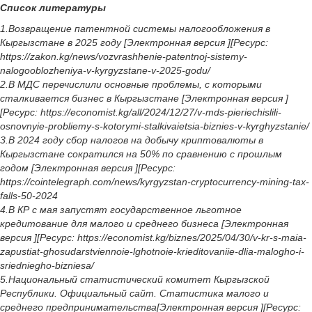
Список литературы
1.Возвращение патентной системы налогообложения в
Кыргызстане в 2025 году [Электронная версия ][Ресурс:
https://zakon.kg/news/vozvrashhenie-patentnoj-sistemy-
nalogooblozheniya-v-kyrgyzstane-v-2025-godu/
2.В МДС перечислили основные проблемы, с которыми
сталкивается бизнес в Кыргызстане [Электронная версия ]
[Ресурс: https://economist.kg/all/2024/12/27/v-mds-pieriechislili-
osnovnyie-probliemy-s-kotorymi-stalkivaietsia-biznies-v-kyrghyzstanie/
3.В 2024 году сбор налогов на добычу криптовалюты в
Кыргызстане сократился на 50% по сравнению с прошлым
годом [Электронная версия ][Ресурс:
https://cointelegraph.com/news/kyrgyzstan-cryptocurrency-mining-tax-
falls-50-2024
4.В КР с мая запустят государственное льготное
кредитование для малого и среднего бизнеса [Электронная
версия ][Ресурс: https://economist.kg/biznes/2025/04/30/v-kr-s-maia-
zapustiat-ghosudarstviennoie-lghotnoie-krieditovaniie-dlia-malogho-i-
sriedniegho-bizniesa/
5.Национальный статистический комитет Кыргызской
Республики. Официальный сайт. Статистика малого и
среднего предпринимательства[Электронная версия ][Ресурс: