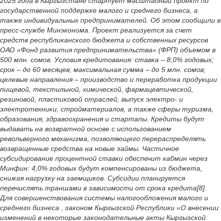
2025 года в Кыргызстане стартует масштабный проект по
государственной поддержке малого и среднего бизнеса, а
также индивидуальных предпринимателей. Об этом сообщили в
пресс-службе Минэконома. Проект реализуется за счет
средств республиканского бюджета и собственных ресурсов
ОАО «Фонд развития предпринимательства» (ФРП) объемом в
500 млн. сомов. Условия кредитования: ставка – 8,0% годовых;
срок – до 60 месяцев; максимальная сумма – до 5 млн. сомов;
целевые направления – производство и переработка продукции
пищевой, текстильной, химической, фармацевтической,
резиновой, пластиковой отраслей, выпуск электро- и
электротехники, стройматериалов, а также сферы туризма,
образования, здравоохранения и стартапы. Кредиты будут
выдавать на возвратной основе с использованием
револьверного механизма, позволяющего перераспределять
возвращенные средства на новые займы. Частичное
субсидирование процентной ставки обеспечит кабмин через
Минфин: 4,0% годовых будут компенсированы из бюджета,
снижая нагрузку на заемщиков. Субсидии планируется
перечислять траншами в зависимости от срока кредита[8].
Для совершенствования системы налогообложения малого и
среднего бизнеса , законом Кыргызской Республики «О внесении
изменений в некоторые законодательные акты Кыргызской