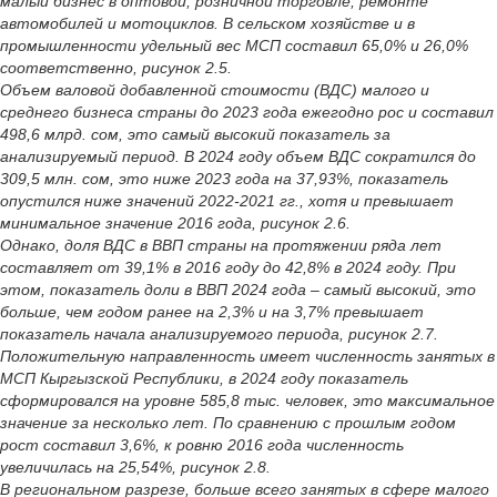
малый бизнес в оптовой, розничной торговле, ремонте
автомобилей и мотоциклов. В сельском хозяйстве и в
промышленности удельный вес МСП составил 65,0% и 26,0%
соответственно, рисунок 2.5.
Объем валовой добавленной стоимости (ВДС) малого и
среднего бизнеса страны до 2023 года ежегодно рос и составил
498,6 млрд. сом, это самый высокий показатель за
анализируемый период. В 2024 году объем ВДС сократился до
309,5 млн. сом, это ниже 2023 года на 37,93%, показатель
опустился ниже значений 2022-2021 гг., хотя и превышает
минимальное значение 2016 года, рисунок 2.6.
Однако, доля ВДС в ВВП страны на протяжении ряда лет
составляет от 39,1% в 2016 году до 42,8% в 2024 году. При
этом, показатель доли в ВВП 2024 года – самый высокий, это
больше, чем годом ранее на 2,3% и на 3,7% превышает
показатель начала анализируемого периода, рисунок 2.7.
Положительную направленность имеет численность занятых в
МСП Кыргызской Республики, в 2024 году показатель
сформировался на уровне 585,8 тыс. человек, это максимальное
значение за несколько лет. По сравнению с прошлым годом
рост составил 3,6%, к ровню 2016 года численность
увеличилась на 25,54%, рисунок 2.8.
В региональном разрезе, больше всего занятых в сфере малого