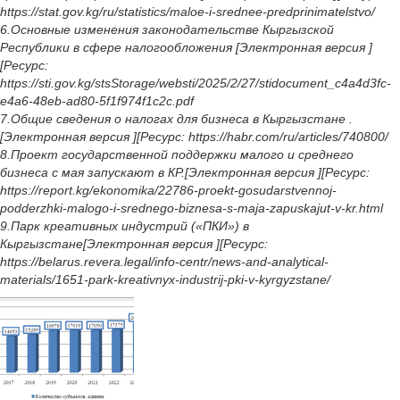
https://stat.gov.kg/ru/statistics/maloe-i-srednee-predprinimatelstvo/
6.Основные изменения законодательстве Кыргызской
Республики в сфере налогообложения [Электронная версия ]
[Ресурс:
https://sti.gov.kg/stsStorage/websti/2025/2/27/stidocument_c4a4d3fc-
e4a6-48eb-ad80-5f1f974f1c2c.pdf
7.Общие сведения о налогах для бизнеса в Кыргызстане .
[Электронная версия ][Ресурс: https://habr.com/ru/articles/740800/
8.Проект государственной поддержки малого и среднего
бизнеса с мая запускают в КР.[Электронная версия ][Ресурс:
https://report.kg/ekonomika/22786-proekt-gosudarstvennoj-
podderzhki-malogo-i-srednego-biznesa-s-maja-zapuskajut-v-kr.html
9.Парк креативных индустрий («ПКИ») в
Кыргызстане[Электронная версия ][Ресурс:
https://belarus.revera.legal/info-centr/news-and-analytical-
materials/1651-park-kreativnyx-industrij-pki-v-kyrgyzstane/