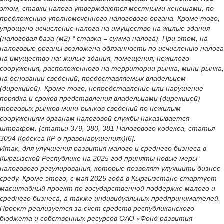
этом, ставки налога утверждаются местными кенешами, по
предложению уполномоченного налогового органа. Кроме того,
упрощено исчисление налога на имущество на жилые здания
(налоговая база (м2) * ставка = сумма налога). При этом, на
налоговые органы возложена обязанность по исчислению налога
на имущество на: жилые здания, помещения; нежилого
сооружения, расположенного на территории рынка, мини-рынка,
на основании сведений, предоставляемых владельцем
(дирекцией). Кроме того, непредставление или нарушение
порядка и сроков представления владельцами (дирекцией)
торговых рынков мини-рынков сведений по нежилым
сооружениям органам налоговой службы наказывается
штрафом. (статьи 379, 380, 381 Налогового кодекса, статья
3094 Кодекса КР о правонарушениях)[6].
Итак, для улучшения развития малого и среднего бизнеса в
Кыргызской Республике на 2025 год приняты новые меры
налогового регулирования, которые позволят улучшить бизнес
среду. Кроме этого, с мая 2025 года в Кыргызстане стартует
масштабный проект по государственной поддержке малого и
среднего бизнеса, а также индивидуальных предпринимателей.
Проект реализуется за счет средств республиканского
бюджета и собственных ресурсов ОАО «Фонд развития