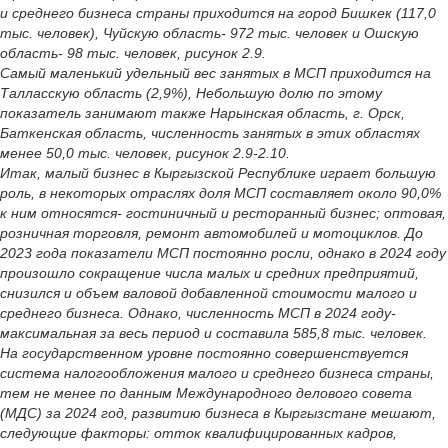
и среднего бизнеса страны приходится на город Бишкек (117,0
тыс. человек), Чуйскую область- 972 тыс. человек и Ошскую
область- 98 тыс. человек, рисунок 2.9.
Самый маленький удельный вес занятых в МСП приходится на
Талласскую область (2,9%), Небольшую долю по этому
показатель занимают также Нарынская область, г. Орск,
Баткенская область, численность занятых в этих областях
менее 50,0 тыс. человек, рисунок 2.9-2.10.
Итак, малый бизнес в Кыргызской Республике играет большую
роль, в некоторых отраслях доля МСП составляет около 90,0%
к ним относятся- гостиничный и ресторанный бизнес; оптовая,
розничная торговля, ремонт автомобилей и мотоциклов. До
2023 года показатели МСП постоянно росли, однако в 2024 году
произошло сокращение числа малых и средних предприятий,
снизился и объем валовой добавленной стоимости малого и
среднего бизнеса. Однако, численность МСП в 2024 году-
максимальная за весь период и составила 585,8 тыс. человек.
На государственном уровне постоянно совершенствуется
система налогообложения малого и среднего бизнеса страны,
тем не менее по данным Международного делового совета
(МДС) за 2024 год, развитию бизнеса в Кыргызстане мешают,
следующие факторы: отток квалифицированных кадров,