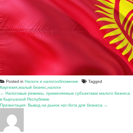
Posted in
Налоги и налогообложение
Tagged
Киргизия
,
малый бизнес
,
налоги
Навигация
← Налоговые режимы, применяемые субъектами малого бизнеса
в Кыргызской Республике
по
Презентация: Вывод на рынок чат-бота для бизнеса →
записям