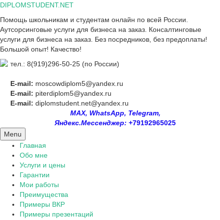
Skip
DIPLOMSTUDENT.NET
to
Помощь школьникам и студентам онлайн по всей России.
content
Аутсорсинговые услуги для бизнеса на заказ. Консалтинговые
услуги для бизнеса на заказ. Без посредников, без предоплаты!
Большой опыт! Качество!
тел.: 8(919)296-50-25 (по России)
E-mail:
moscowdiplom5@yandex.ru
E-mail:
piterdiplom5@yandex.ru
E-mail:
diplomstudent.net@yandex.ru
MAX, WhatsApp, Telegram,
Яндекс.Мессенджер:
+79192965025
Menu
Главная
Обо мне
Услуги и цены
Гарантии
Мои работы
Преимущества
Примеры ВКР
Примеры презентаций