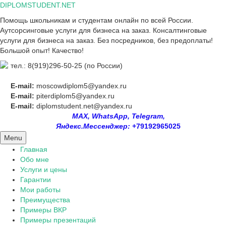
Skip
DIPLOMSTUDENT.NET
to
Помощь школьникам и студентам онлайн по всей России.
content
Аутсорсинговые услуги для бизнеса на заказ. Консалтинговые
услуги для бизнеса на заказ. Без посредников, без предоплаты!
Большой опыт! Качество!
тел.: 8(919)296-50-25 (по России)
E-mail:
moscowdiplom5@yandex.ru
E-mail:
piterdiplom5@yandex.ru
E-mail:
diplomstudent.net@yandex.ru
MAX, WhatsApp, Telegram,
Яндекс.Мессенджер:
+79192965025
Menu
Главная
Обо мне
Услуги и цены
Гарантии
Мои работы
Преимущества
Примеры ВКР
Примеры презентаций