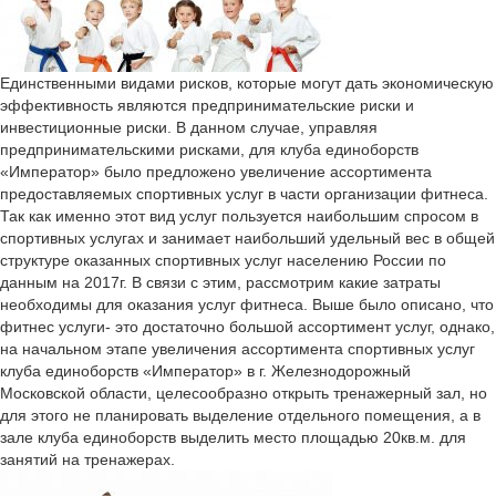
Единственными видами рисков, которые могут дать экономическую
эффективность являются предпринимательские риски и
инвестиционные риски. В данном случае, управляя
предпринимательскими рисками, для клуба единоборств
«Император» было предложено увеличение ассортимента
предоставляемых спортивных услуг в части организации фитнеса.
Так как именно этот вид услуг пользуется наибольшим спросом в
спортивных услугах и занимает наибольший удельный вес в общей
структуре оказанных спортивных услуг населению России по
данным на 2017г. В связи с этим, рассмотрим какие затраты
необходимы для оказания услуг фитнеса. Выше было описано, что
фитнес услуги- это достаточно большой ассортимент услуг, однако,
на начальном этапе увеличения ассортимента спортивных услуг
клуба единоборств «Император» в г. Железнодорожный
Московской области, целесообразно открыть тренажерный зал, но
для этого не планировать выделение отдельного помещения, а в
зале клуба единоборств выделить место площадью 20кв.м. для
занятий на тренажерах.