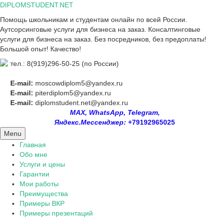
Skip
DIPLOMSTUDENT.NET
to
Помощь школьникам и студентам онлайн по всей России.
content
Аутсорсинговые услуги для бизнеса на заказ. Консалтинговые
услуги для бизнеса на заказ. Без посредников, без предоплаты!
Большой опыт! Качество!
тел.: 8(919)296-50-25 (по России)
E-mail:
moscowdiplom5@yandex.ru
E-mail:
piterdiplom5@yandex.ru
E-mail:
diplomstudent.net@yandex.ru
MAX, WhatsApp, Telegram,
Яндекс.Мессенджер:
+79192965025
Menu
Главная
Обо мне
Услуги и цены
Гарантии
Мои работы
Преимущества
Примеры ВКР
Примеры презентаций