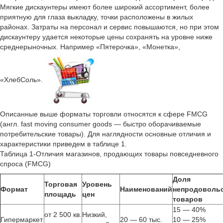
Мягкие дискаунтеры имеют более широкий ассортимент, более
приятную для глаза выкладку, точки расположены в жилых
районах. Затраты на персонал и сервис повышаются, но при этом
дискаунтеру удается некоторые цены сохранять на уровне ниже
среднерыночных. Например «Пятерочка», «Монетка»,
«ХлебСоль».
Описанные выше форматы торговли относятся к сфере FMCG
(англ. fast moving consumer goods — быстро оборачиваемые
потребительские товары). Для наглядности основные отличия и
характеристики приведем в таблице 1.
Таблица 1-Отличия магазинов, продающих товары повседневного
спроса (FMCG)
Доля
Торговая
Уровень
Формат
Наименований
непродоволь
площадь
цен
товаров
15 — 40%
от 2 500 кв.
Низкий,
Гипермаркет
20 — 60 тыс.
10 — 25%