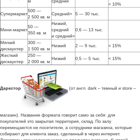
м
средний
< 10%
500 —
Супермаркет
Средний+
5 — 30 тыс.
2 500 кв. м
Низкий,
50 —
Мини-маркет
средний
0,6 — 13 тыс.
350 кв. м
и средний+
Мягкий
300 —
Низкий
2 — 9 тыс.
< 15%
дискаунтер
1 500 кв. м
Жесткий
250 —
Низкий
0,5 — 5 тыс.
< 15%
дискаунтер
2 000 кв. м
Даркстор
(от англ. dark – темный и store –
магазин). Название формата говорит само за себя: для
покупателей это закрытая территория, склад. По залу
перемещаются не посетители, а сотрудники магазина, которые
собирают для клиента заказ, сделанный в через интернет.