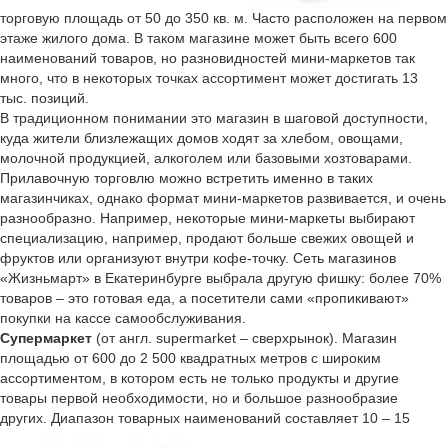
торговую площадь от 50 до 350 кв. м. Часто расположен на первом
этаже жилого дома. В таком магазине может быть всего 600
наименований товаров, но разновидностей мини-маркетов так
много, что в некоторых точках ассортимент может достигать 13
тыс. позиций.
В традиционном понимании это магазин в шаговой доступности,
куда жители близлежащих домов ходят за хлебом, овощами,
молочной продукцией, алкоголем или базовыми хозтоварами.
Прилавочную торговлю можно встретить именно в таких
магазинчиках, однако формат мини-маркетов развивается, и очень
разнообразно. Например, некоторые мини-маркеты выбирают
специализацию, например, продают больше свежих овощей и
фруктов или организуют внутри кофе-точку. Сеть магазинов
«Жизньмарт» в Екатеринбурге выбрала другую фишку: более 70%
товаров – это готовая еда, а посетители сами «пропикивают»
покупки на кассе самообслуживания.
Супермаркет
(от англ. supermarket – сверхрынок). Магазин
площадью от 600 до 2 500 квадратных метров с широким
ассортиментом, в котором есть не только продукты и другие
товары первой необходимости, но и большое разнообразие
других. Диапазон товарных наименований составляет 10 – 15