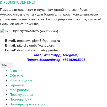
Skip
DIPLOMSTUDENT.NET
to
Помощь школьникам и студентам онлайн по всей России.
content
Аутсорсинговые услуги для бизнеса на заказ. Консалтинговые
услуги для бизнеса на заказ. Без посредников, без предоплаты!
Большой опыт! Качество!
тел.: 8(919)296-50-25 (по России)
E-mail:
moscowdiplom5@yandex.ru
E-mail:
piterdiplom5@yandex.ru
E-mail:
diplomstudent.net@yandex.ru
MAX, WhatsApp, Telegram,
Яндекс.Мессенджер:
+79192965025
Menu
Главная
Обо мне
Услуги и цены
Гарантии
Мои работы
Преимущества
Примеры ВКР
Примеры презентаций