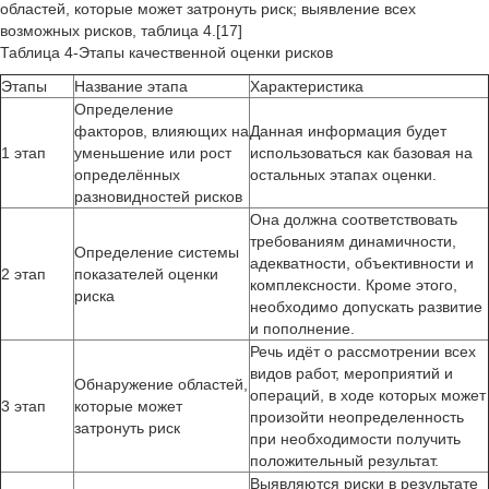
областей, которые может затронуть риск; выявление всех
возможных рисков, таблица 4.[17]
Таблица 4-Этапы качественной оценки рисков
Этапы
Название этапа
Характеристика
Определение
факторов, влияющих на
Данная информация будет
1 этап
уменьшение или рост
использоваться как базовая на
определённых
остальных этапах оценки.
разновидностей рисков
Она должна соответствовать
требованиям динамичности,
Определение системы
адекватности, объективности и
2 этап
показателей оценки
комплексности. Кроме этого,
риска
необходимо допускать развитие
и пополнение.
Речь идёт о рассмотрении всех
видов работ, мероприятий и
Обнаружение областей,
операций, в ходе которых может
3 этап
которые может
произойти неопределенность
затронуть риск
при необходимости получить
положительный результат.
Выявляются риски в результате