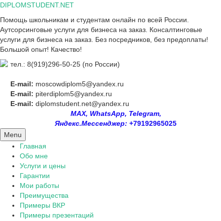
Skip
DIPLOMSTUDENT.NET
to
Помощь школьникам и студентам онлайн по всей России.
content
Аутсорсинговые услуги для бизнеса на заказ. Консалтинговые
услуги для бизнеса на заказ. Без посредников, без предоплаты!
Большой опыт! Качество!
тел.: 8(919)296-50-25 (по России)
E-mail:
moscowdiplom5@yandex.ru
E-mail:
piterdiplom5@yandex.ru
E-mail:
diplomstudent.net@yandex.ru
MAX, WhatsApp, Telegram,
Яндекс.Мессенджер:
+79192965025
Menu
Главная
Обо мне
Услуги и цены
Гарантии
Мои работы
Преимущества
Примеры ВКР
Примеры презентаций