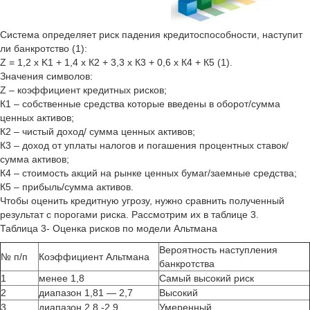
Система определяет риск падения кредитоспособности, наступит
ли банкротство (1):
Z = 1,2 х K1 + 1,4 х К2 + 3,3 х К3 + 0,6 х К4 + К5 (1).
Значения символов:
Z – коэффициент кредитных рисков;
К1 – собственные средства которые введены в оборот/сумма
ценных активов;
К2 – чистый доход/ сумма ценных активов;
К3 – доход от уплаты налогов и погашения процентных ставок/
сумма активов;
К4 – стоимость акций на рынке ценных бумаг/заемные средства;
К5 – прибыль/сумма активов.
Чтобы оценить кредитную угрозу, нужно сравнить полученный
результат с порогами риска. Рассмотрим их в таблице 3.
Таблица 3- Оценка рисков по модели Альтмана
Вероятность наступления
№ п/п
Коэффициент Альтмана
банкротства
1
менее 1,8
Самый высокий риск
2
диапазон 1,81 — 2,7
Высокий
3
диапазон 2,8 -2,9
Умеренный