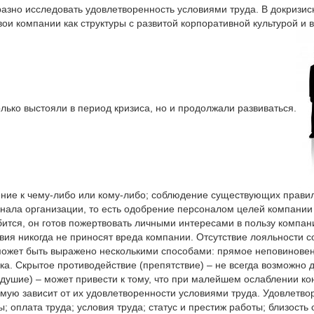
разно исследовать удовлетворенность условиями труда. В докриз
и компании как структуры с развитой корпоративной культурой и в
лько выстояли в период кризиса, но и продолжали развиваться.
ение к чему-либо или кому-либо; соблюдение существующих правил
ала организации, то есть одобрение персоналом целей компании и
ится, он готов пожертвовать личными интересами в пользу компан
твия никогда не приносят вреда компании. Отсутствие лояльности 
жет быть выражено несколькими способами: прямое неповиновени
. Скрытое противодействие (препятствие) – не всегда возможно да
одушие) – может привести к тому, что при малейшем ослаблении 
ямую зависит от их удовлетворенности условиями труда. Удовлетв
ты; оплата труда; условия труда; статус и престиж работы; близос