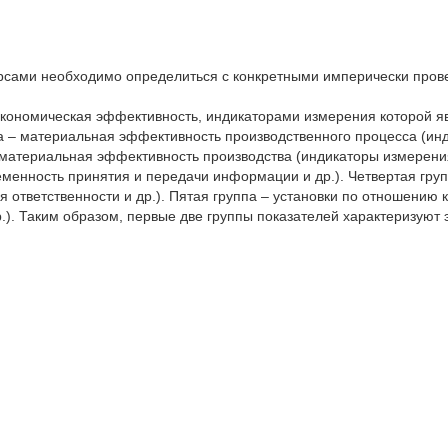
сами необходимо определиться с конкретными имперически провер
экономическая эффективность, индикаторами измерения которой яв
па – материальная эффективность производственного процесса (инд
нематериальная эффективность производства (индикаторы измерени
еменность принятия и передачи информации и др.). Четвертая груп
я ответственности и др.). Пятая группа – установки по отношению 
др.). Таким образом, первые две группы показателей характеризую