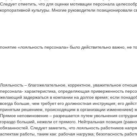
Следует отметить, что для оценки мотивации персонала целесооб
корпоративной культуры. Многие руководители позиционировали сво
понятие «лояльность персонала» было действительно важно, не то
Лояльность – благожелательное, корректное, уважительное отнош
персонала- характеристика, определяющая приверженность персон
желающий задержаться в компании на долгое время; если понадоб
всегда больше, чем требует его должностная инструкция; его дейс
принятым решением, происходящим в организации изменением) мо
Прямое неповиновение – разрешается путем увольнения сотрудника
гораздо больший, нежели от прямого. Нейтральная позиция (равн
обязанностей. Следует заметить, что лояльность работников напр
аспектам работы, таким как: рабочая нагрузка; безопасность рабо