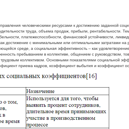
управления человеческими ресурсами к достижению заданной соц
одительности труда, объема продаж, прибыли, рентабельности. Те
бельности, платежеспособности, финансовой устойчивости, ликви
как достижение с минимальными или оптимальными затратами на р
яющейся среде, а социальная эффективность – как удовлетворение 
енность пребыванием в коллективе, общением с руководством, тов
и трудовым коллективом. Основными показателями социальной эфф
ффициент приема кадров, коэффициент выбытия и коэффициент осн