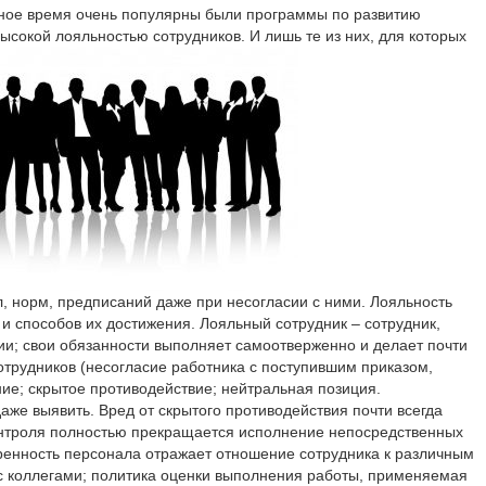
исное время очень популярны были программы по развитию
ысокой лояльностью сотрудников. И лишь те из них, для которых
, норм, предписаний даже при несогласии с ними. Лояльность
 способов их достижения. Лояльный сотрудник – сотрудник,
ии; свои обязанности выполняет самоотверженно и делает почти
сотрудников (несогласие работника с поступившим приказом,
е; скрытое противодействие; нейтральная позиция.
же выявить. Вред от скрытого противодействия почти всегда
контроля полностью прекращается исполнение непосредственных
оренность персонала отражает отношение сотрудника к различным
ть с коллегами; политика оценки выполнения работы, применяемая