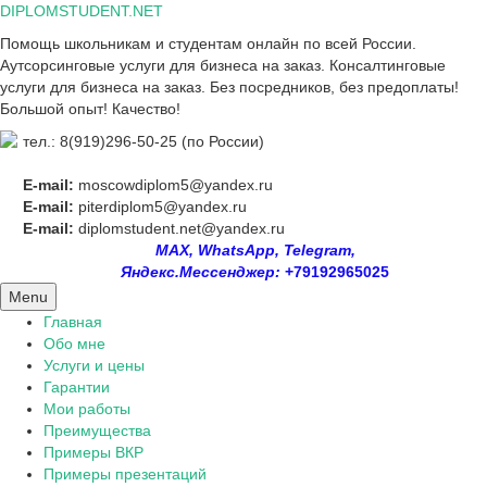
Skip
DIPLOMSTUDENT.NET
to
Помощь школьникам и студентам онлайн по всей России.
content
Аутсорсинговые услуги для бизнеса на заказ. Консалтинговые
услуги для бизнеса на заказ. Без посредников, без предоплаты!
Большой опыт! Качество!
тел.: 8(919)296-50-25 (по России)
E-mail:
moscowdiplom5@yandex.ru
E-mail:
piterdiplom5@yandex.ru
E-mail:
diplomstudent.net@yandex.ru
MAX, WhatsApp, Telegram,
Яндекс.Мессенджер:
+79192965025
Menu
Главная
Обо мне
Услуги и цены
Гарантии
Мои работы
Преимущества
Примеры ВКР
Примеры презентаций