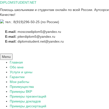
Skip
DIPLOMSTUDENT.NET
to
Помощь школьникам и студентам онлайн по всей России. Аутсорсинг
content
Качество!
тел.: 8(919)296-50-25 (по России)
E-mail:
moscowdiplom5@yandex.ru
E-mail:
piterdiplom5@yandex.ru
E-mail:
diplomstudent.net@yandex.ru
Menu
Главная
Обо мне
Услуги и цены
Гарантии
Мои работы
Преимущества
Примеры ВКР
Примеры презентаций
Примеры докладов
Примеры диссертаций