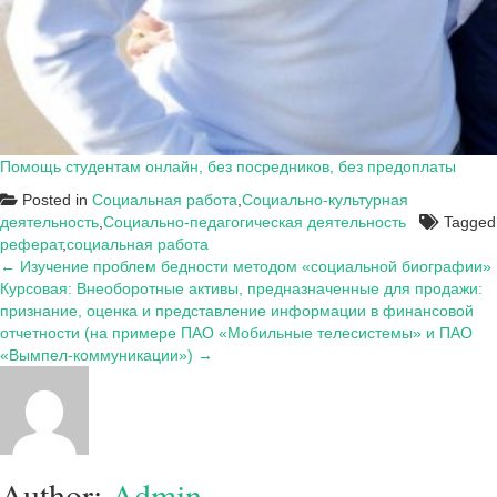
Помощь студентам онлайн, без посредников, без предоплаты
Posted in
Социальная работа
,
Социально-культурная
деятельность
,
Социально-педагогическая деятельность
Tagged
реферат
,
социальная работа
Навигация
← Изучение проблем бедности методом «социальной биографии»
Курсовая: Внеоборотные активы, предназначенные для продажи:
по
признание, оценка и представление информации в финансовой
записям
отчетности (на примере ПАО «Мобильные телесистемы» и ПАО
«Вымпел-коммуникации») →
Author:
Admin