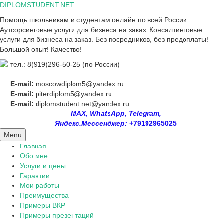
Skip
DIPLOMSTUDENT.NET
to
Помощь школьникам и студентам онлайн по всей России.
content
Аутсорсинговые услуги для бизнеса на заказ. Консалтинговые
услуги для бизнеса на заказ. Без посредников, без предоплаты!
Большой опыт! Качество!
тел.: 8(919)296-50-25 (по России)
E-mail:
moscowdiplom5@yandex.ru
E-mail:
piterdiplom5@yandex.ru
E-mail:
diplomstudent.net@yandex.ru
MAX, WhatsApp, Telegram,
Яндекс.Мессенджер:
+79192965025
Menu
Главная
Обо мне
Услуги и цены
Гарантии
Мои работы
Преимущества
Примеры ВКР
Примеры презентаций