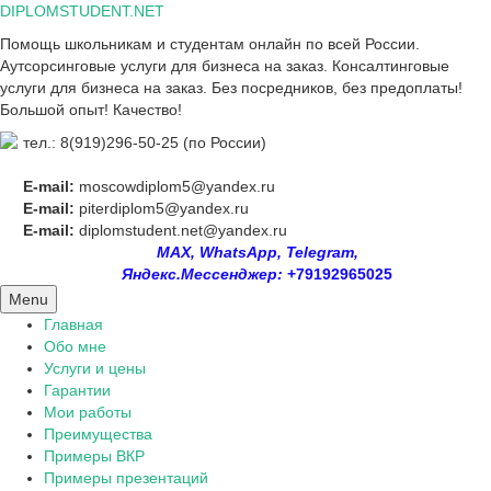
Skip
DIPLOMSTUDENT.NET
to
Помощь школьникам и студентам онлайн по всей России.
content
Аутсорсинговые услуги для бизнеса на заказ. Консалтинговые
услуги для бизнеса на заказ. Без посредников, без предоплаты!
Большой опыт! Качество!
тел.: 8(919)296-50-25 (по России)
E-mail:
moscowdiplom5@yandex.ru
E-mail:
piterdiplom5@yandex.ru
E-mail:
diplomstudent.net@yandex.ru
MAX, WhatsApp, Telegram,
Яндекс.Мессенджер:
+79192965025
Menu
Главная
Обо мне
Услуги и цены
Гарантии
Мои работы
Преимущества
Примеры ВКР
Примеры презентаций