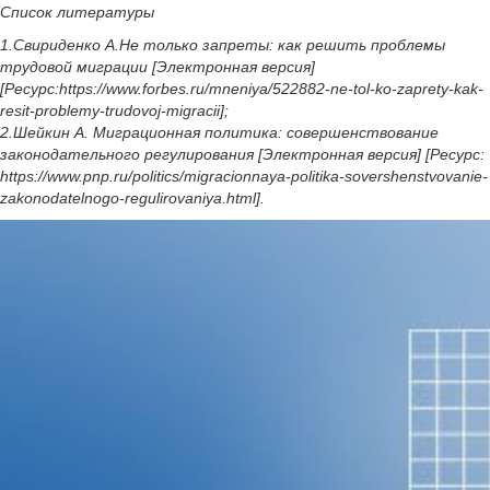
Список литературы
1.Свириденко А.Не только запреты: как решить проблемы
трудовой миграции [Электронная версия]
[Ресурс:https://www.forbes.ru/mneniya/522882-ne-tol-ko-zaprety-kak-
resit-problemy-trudovoj-migracii];
2.Шейкин А. Миграционная политика: совершенствование
законодательного регулирования [Электронная версия] [Ресурс:
https://www.pnp.ru/politics/migracionnaya-politika-sovershenstvovanie-
zakonodatelnogo-regulirovaniya.html].