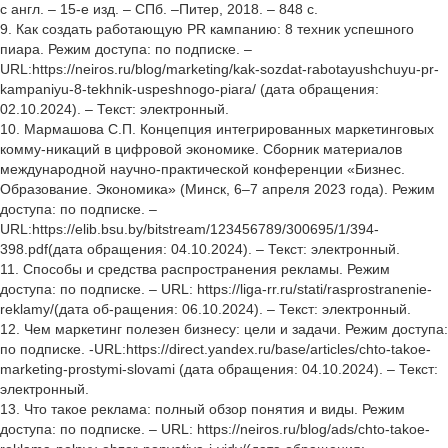
с англ. – 15-е изд. – СПб. –Питер, 2018. – 848 с.
9. Как создать работающую PR кампанию: 8 техник успешного
пиара. Режим доступа: по подписке. –
URL:https://neiros.ru/blog/marketing/kak-sozdat-rabotayushchuyu-pr-
kampaniyu-8-tekhnik-uspeshnogo-piara/ (дата обращения:
02.10.2024). – Текст: электронный.
10. Мармашова С.П. Концепция интегрированных маркетинговых
комму-никаций в цифровой экономике. Сборник материалов
международной научно-практической конференции «Бизнес.
Образование. Экономика» (Минск, 6–7 апреля 2023 года). Режим
доступа: по подписке. –
URL:https://elib.bsu.by/bitstream/123456789/300695/1/394-
398.pdf(дата обращения: 04.10.2024). – Текст: электронный.
11. Способы и средства распространения рекламы. Режим
доступа: по подписке. – URL: https://liga-rr.ru/stati/rasprostranenie-
reklamy/(дата об-ращения: 06.10.2024). – Текст: электронный.
12. Чем маркетинг полезен бизнесу: цели и задачи. Режим доступа:
по подписке. -URL:https://direct.yandex.ru/base/articles/chto-takoe-
marketing-prostymi-slovami (дата обращения: 04.10.2024). – Текст:
электронный.
13. Что такое реклама: полный обзор понятия и виды. Режим
доступа: по подписке. – URL: https://neiros.ru/blog/ads/chto-takoe-