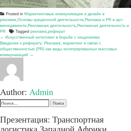
Posted in
Маркетинговые коммуникации и дизайн в
рекламе
,
Основы аукционной деятельности
,
Реклама и PR в арт-
менеджменте
,
Рекламная деятельность
,
Рекламная деятельность и
PR
Tagged
реклама
,
реферат
Навигация
← Искусственный интеллект в борьбе с хищениями
Введение к реферату: Реклама, маркетинг и связи с
по
общественностью (PR) как виды интегрированных массовых
записям
коммуникаций’ →
Author:
Admin
Найти:
Презентация: Транспортная
логистика Западной Африки