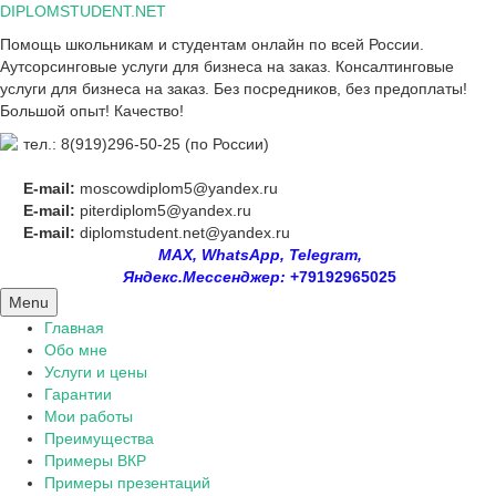
Skip
DIPLOMSTUDENT.NET
to
Помощь школьникам и студентам онлайн по всей России.
content
Аутсорсинговые услуги для бизнеса на заказ. Консалтинговые
услуги для бизнеса на заказ. Без посредников, без предоплаты!
Большой опыт! Качество!
тел.: 8(919)296-50-25 (по России)
E-mail:
moscowdiplom5@yandex.ru
E-mail:
piterdiplom5@yandex.ru
E-mail:
diplomstudent.net@yandex.ru
MAX, WhatsApp, Telegram,
Яндекс.Мессенджер:
+79192965025
Menu
Главная
Обо мне
Услуги и цены
Гарантии
Мои работы
Преимущества
Примеры ВКР
Примеры презентаций