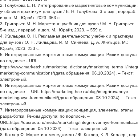
2. Голубкова Е. Н. Интегрированные маркетинговые коммуникации:
учебник и практикум для вузов / Е. Н. Голубкова. 3-е изд., перераб.
и доп. М.: Юрайт. 2023. 363 с.
3. Григорьев М. Н. Маркетинг: учебник для вузов / М. Н. Григорьев.
5-е изд., перераб. и доп. М.: Юрайт, 2023. – 559 с.
4. Жильцова О. Н. Рекламная деятельность: учебник и практикум
для ву-зов / О. Н. Жильцова, И. М. Синяева, Д. А. Жильцов. М.:
Юрайт, 2023. 233 с.
5. Интегрированные маркетинговые коммуникации. Режим доступа:
по подписке.- URL:
https://www.marketch.ru/marketing_dictionary/marketing_terms_i/integ
marketing-communications/(дата обращения: 06.10.2024). – Текст:
электронный.
6. Интегрированные маркетинговые коммуникации. Режим доступа:
по подписке. – URL:https://marketing.hse.ru/blog/integrirovannye-
marketingovye-kommunikacii/(дата обращения: 08.10.2024). – Текст:
электронный.
7. Интегрированные коммуникации: концепция, элементы, этапы
разра-ботки. Режим доступа: по подписке. –
URL:https://dasreda.ru/media/marketing/integrirovannye-kommunikacii
(дата обращения: 05.10.2024). – Текст: электронный.
8. Котлер Ф. Маркетинг менеджмент / Ф. Котлер, К. Л. Келлер ; пер.