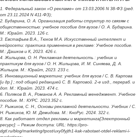
1. Федеральный закон «О рекламе» от 13.03.2006 N 38-ФЗ (ред.
от 23.11.2024 N 411-ФЗ);
2. Бударина, О. А. Организация работы структур по связям с
общественностью: учебное пособие для вузов / О. А. Бударина.
М.: Юрайт. 2023. 126 с.
3. Евстафьев В.А., Тюков М.А. Искусственный интеллект и
нейросети: практика применения в рекламе: Учебное пособие.
М.: Дашков и К, 2023. 426 с.
4. Жильцова, О. Н. Рекламная деятельность : учебник и
практикум для вузов / О. Н. Жильцова, И. М. Синяева, Д. А.
Жильцов. М.: Юрайт, 2023. 233 с.
5. Инновационный маркетинг: учебник для вузов / С. В. Карпова
[и др.] ; под общей редакцией С. В. Карповой. 2-е изд., перераб. и
доп. М.: Юрайт. 2023. 474 с.
6. Поляков В. А., Романов А. А. Рекламный менеджмент. Учебное
пособие. М.: КУРС. 2023.352 с.
7. Рыжиков, С. Н., Основы рекламной деятельности. Учебник / С.
Н. Рыжиков, Ю. М. Демидова. М.: КноРус. 2024. 322 с.
8. Как работает отдел рекламы и маркетинга[Электронный
ресурс]: – Режим доступа: URL: https://pro-
dgtl.ru/blog/marketing/tpost/uxy0fyjth1-kak-rabotaet-otdel-reklami-i-