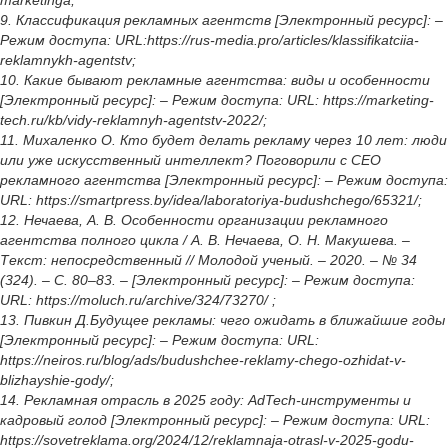
marketinga;
9. Классификация рекламных агентств [Электронный ресурс]: –
Режим доступа: URL:https://rus-media.pro/articles/klassifikatciia-
reklamnykh-agentstv;
10. Какие бывают рекламные агентства: виды и особенности
[Электронный ресурс]: – Режим доступа: URL: https://marketing-
tech.ru/kb/vidy-reklamnyh-agentstv-2022/;
11. Михаленко О. Кто будет делать рекламу через 10 лет: люди
или уже искусственный интеллект? Поговорили с СЕО
рекламного агентства [Электронный ресурс]: – Режим доступа:
URL: https://smartpress.by/idea/laboratoriya-budushchego/65321/;
12. Нечаева, А. В. Особенности организации рекламного
агентства полного цикла / А. В. Нечаева, О. Н. Макушева. –
Текст: непосредственный // Молодой ученый. – 2020. – № 34
(324). – С. 80–83. – [Электронный ресурс]: – Режим доступа:
URL: https://moluch.ru/archive/324/73270/ ;
13. Пивкин Д.Будущее рекламы: чего ожидать в ближайшие годы
[Электронный ресурс]: – Режим доступа: URL:
https://neiros.ru/blog/ads/budushchee-reklamy-chego-ozhidat-v-
blizhayshie-gody/;
14. Рекламная отрасль в 2025 году: AdTech-инструменты и
кадровый голод [Электронный ресурс]: – Режим доступа: URL:
https://sovetreklama.org/2024/12/reklamnaja-otrasl-v-2025-godu-