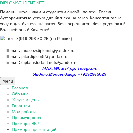
Skip
DIPLOMSTUDENT.NET
to
Помощь школьникам и студентам онлайн по всей России.
content
Аутсорсинговые услуги для бизнеса на заказ. Консалтинговые
услуги для бизнеса на заказ. Без посредников, без предоплаты!
Большой опыт! Качество!
тел.: 8(919)296-50-25 (по России)
E-mail:
moscowdiplom5@yandex.ru
E-mail:
piterdiplom5@yandex.ru
E-mail:
diplomstudent.net@yandex.ru
MAX, WhatsApp, Telegram,
Яндекс.Мессенджер:
+79192965025
Menu
Главная
Обо мне
Услуги и цены
Гарантии
Мои работы
Преимущества
Примеры ВКР
Примеры презентаций