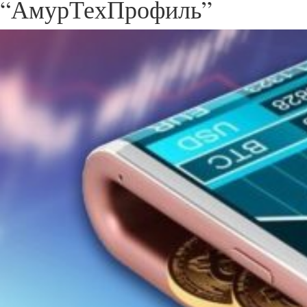
“АмурТехПрофиль”