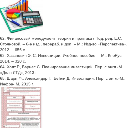
62. Финансовый менеджмент: теория и практика / Под. ред. Е.С.
Стояновой. – 6-е изд., перераб. и доп. – М.: Изд-во «Перспектива»,
2012. – 656 с.
63. Хазанович Э. С. Инвестиции: Учебное пособие. – М.: КноРус,
2014. – 320 с.
64. Холт Р., Барнес С. Планирование инвестиций. Пер. с англ.-М.
«Дело ЛТД», 2013 г.
65. Шарп Ф., Александер Г., Бейли Д. Инвестиции. Пер. с англ.-М.:
Инфра- М, 2015 г.