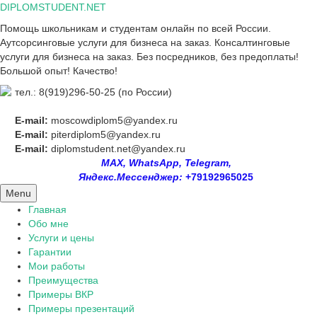
Skip
DIPLOMSTUDENT.NET
to
Помощь школьникам и студентам онлайн по всей России.
content
Аутсорсинговые услуги для бизнеса на заказ. Консалтинговые
услуги для бизнеса на заказ. Без посредников, без предоплаты!
Большой опыт! Качество!
тел.: 8(919)296-50-25 (по России)
E-mail:
moscowdiplom5@yandex.ru
E-mail:
piterdiplom5@yandex.ru
E-mail:
diplomstudent.net@yandex.ru
MAX, WhatsApp, Telegram,
Яндекс.Мессенджер:
+79192965025
Menu
Главная
Обо мне
Услуги и цены
Гарантии
Мои работы
Преимущества
Примеры ВКР
Примеры презентаций