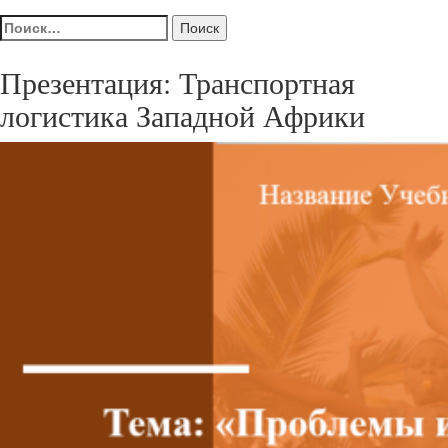
Найти:
Презентация: Транспортная
логистика Западной Африки