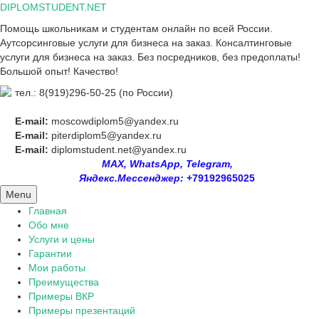
Skip
DIPLOMSTUDENT.NET
to
Помощь школьникам и студентам онлайн по всей России.
content
Аутсорсинговые услуги для бизнеса на заказ. Консалтинговые
услуги для бизнеса на заказ. Без посредников, без предоплаты!
Большой опыт! Качество!
тел.: 8(919)296-50-25 (по России)
E-mail:
moscowdiplom5@yandex.ru
E-mail:
piterdiplom5@yandex.ru
E-mail:
diplomstudent.net@yandex.ru
MAX, WhatsApp, Telegram,
Яндекс.Мессенджер:
+79192965025
Menu
Главная
Обо мне
Услуги и цены
Гарантии
Мои работы
Преимущества
Примеры ВКР
Примеры презентаций