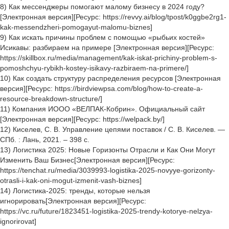
8) Как мессенджеры помогают малому бизнесу в 2024 году?
[Электронная версия][Ресурс: https://revvy.ai/blog/tpost/k0ggbe2rg1-
kak-messendzheri-pomogayut-malomu-biznes]
9) Как искать причины проблем с помощью «рыбьих костей»
Исикавы: разбираем на примере [Электронная версия][Ресурс:
https://skillbox.ru/media/management/kak-iskat-prichiny-problem-s-
pomoshchyu-rybikh-kostey-isikavy-razbiraem-na-primere/]
10) Как создать структуру распределения ресурсов [Электронная
версия][Ресурс: https://birdviewpsa.com/blog/how-to-create-a-
resource-breakdown-structure/]
11) Компания ИООО «ВЕЛПАК-Кобрин». Официальный сайт
[Электронная версия][Ресурс: https://welpack.by/]
12) Киселев, С. В. Управление цепями поставок / С. В. Киселев. —
СПб. : Лань, 2021. – 398 с.
13) Логистика 2025: Новые Горизонты Отрасли и Как Они Могут
Изменить Ваш Бизнес[Электронная версия][Ресурс:
https://tenchat.ru/media/3039993-logistika-2025-novyye-gorizonty-
otrasli-i-kak-oni-mogut-izmenit-vash-biznes]
14) Логистика-2025: тренды, которые нельзя
игнорировать[Электронная версия][Ресурс:
https://vc.ru/future/1823451-logistika-2025-trendy-kotorye-nelzya-
ignorirovat]