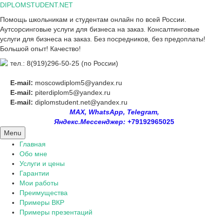
Skip
DIPLOMSTUDENT.NET
to
Помощь школьникам и студентам онлайн по всей России.
content
Аутсорсинговые услуги для бизнеса на заказ. Консалтинговые
услуги для бизнеса на заказ. Без посредников, без предоплаты!
Большой опыт! Качество!
тел.: 8(919)296-50-25 (по России)
E-mail:
moscowdiplom5@yandex.ru
E-mail:
piterdiplom5@yandex.ru
E-mail:
diplomstudent.net@yandex.ru
MAX, WhatsApp, Telegram,
Яндекс.Мессенджер:
+79192965025
Menu
Главная
Обо мне
Услуги и цены
Гарантии
Мои работы
Преимущества
Примеры ВКР
Примеры презентаций