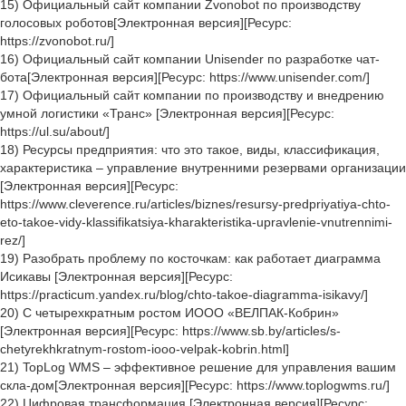
15) Официальный сайт компании Zvonobot по производству
голосовых роботов[Электронная версия][Ресурс:
https://zvonobot.ru/]
16) Официальный сайт компании Unisender по разработке чат-
бота[Электронная версия][Ресурс: https://www.unisender.com/]
17) Официальный сайт компании по производству и внедрению
умной логистики «Транс» [Электронная версия][Ресурс:
https://ul.su/about/]
18) Ресурсы предприятия: что это такое, виды, классификация,
характеристика – управление внутренними резервами организации
[Электронная версия][Ресурс:
https://www.cleverence.ru/articles/biznes/resursy-predpriyatiya-chto-
eto-takoe-vidy-klassifikatsiya-kharakteristika-upravlenie-vnutrennimi-
rez/]
19) Разобрать проблему по косточкам: как работает диаграмма
Исикавы [Электронная версия][Ресурс:
https://practicum.yandex.ru/blog/chto-takoe-diagramma-isikavy/]
20) С четырехкратным ростом ИООО «ВЕЛПАК-Кобрин»
[Электронная версия][Ресурс: https://www.sb.by/articles/s-
chetyrekhkratnym-rostom-iooo-velpak-kobrin.html]
21) TopLog WMS – эффективное решение для управления вашим
скла-дом[Электронная версия][Ресурс: https://www.toplogwms.ru/]
22) Цифровая трансформация [Электронная версия][Ресурс: