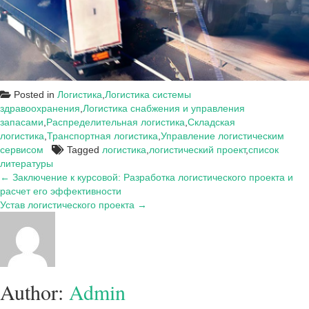
Posted in
Логистика
,
Логистика системы
здравоохранения
,
Логистика снабжения и управления
запасами
,
Распределительная логистика
,
Складская
логистика
,
Транспортная логистика
,
Управление логистическим
сервисом
Tagged
логистика
,
логистический проект
,
список
литературы
Навигация
← Заключение к курсовой: Разработка логистического проекта и
расчет его эффективности
по
Устав логистического проекта →
записям
Author:
Admin