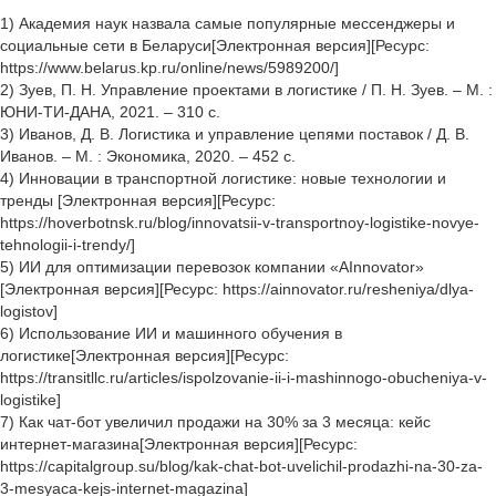
1) Академия наук назвала самые популярные мессенджеры и
социальные сети в Беларуси[Электронная версия][Ресурс:
https://www.belarus.kp.ru/online/news/5989200/]
2) Зуев, П. Н. Управление проектами в логистике / П. Н. Зуев. – М. :
ЮНИ-ТИ-ДАНА, 2021. – 310 с.
3) Иванов, Д. В. Логистика и управление цепями поставок / Д. В.
Иванов. – М. : Экономика, 2020. – 452 с.
4) Инновации в транспортной логистике: новые технологии и
тренды [Электронная версия][Ресурс:
https://hoverbotnsk.ru/blog/innovatsii-v-transportnoy-logistike-novye-
tehnologii-i-trendy/]
5) ИИ для оптимизации перевозок компании «AInnovator»
[Электронная версия][Ресурс: https://ainnovator.ru/resheniya/dlya-
logistov]
6) Использование ИИ и машинного обучения в
логистике[Электронная версия][Ресурс:
https://transitllc.ru/articles/ispolzovanie-ii-i-mashinnogo-obucheniya-v-
logistike]
7) Как чат-бот увеличил продажи на 30% за 3 месяца: кейс
интернет-магазина[Электронная версия][Ресурс:
https://capitalgroup.su/blog/kak-chat-bot-uvelichil-prodazhi-na-30-za-
3-mesyaca-kejs-internet-magazina]