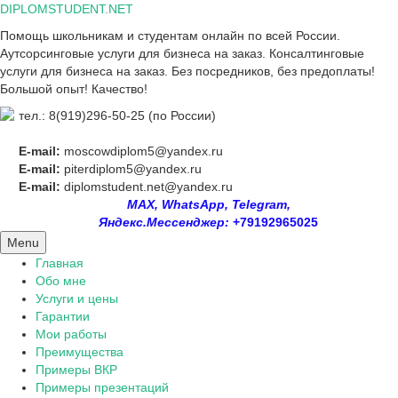
Skip
DIPLOMSTUDENT.NET
to
Помощь школьникам и студентам онлайн по всей России.
content
Аутсорсинговые услуги для бизнеса на заказ. Консалтинговые
услуги для бизнеса на заказ. Без посредников, без предоплаты!
Большой опыт! Качество!
тел.: 8(919)296-50-25 (по России)
E-mail:
moscowdiplom5@yandex.ru
E-mail:
piterdiplom5@yandex.ru
E-mail:
diplomstudent.net@yandex.ru
MAX, WhatsApp, Telegram,
Яндекс.Мессенджер:
+79192965025
Menu
Главная
Обо мне
Услуги и цены
Гарантии
Мои работы
Преимущества
Примеры ВКР
Примеры презентаций