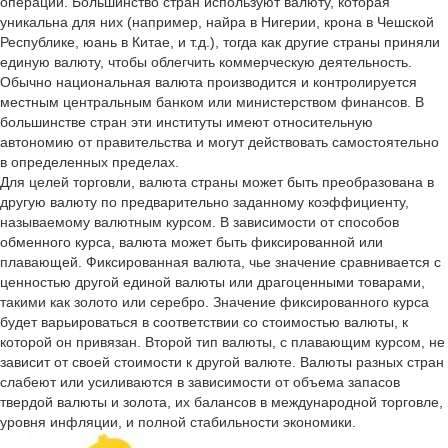
операций. Большинство стран используют валюту, которая
уникальна для них (например, найра в Нигерии, крона в Чешской
Республике, юань в Китае, и т.д.), тогда как другие страны приняли
единую валюту, чтобы облегчить коммерческую деятельность.
Обычно национальная валюта производится и контролируется
местным центральным банком или министерством финансов. В
большинстве стран эти институты имеют относительную
автономию от правительства и могут действовать самостоятельно
в определенных пределах.
Для целей торговли, валюта страны может быть преобразована в
другую валюту по предварительно заданному коэффициенту,
называемому валютным курсом. В зависимости от способов
обменного курса, валюта может быть фиксированной или
плавающей. Фиксированная валюта, чье значение сравнивается с
ценностью другой единой валюты или драгоценными товарами,
такими как золото или серебро. Значение фиксированного курса
будет варьироваться в соответствии со стоимостью валюты, к
которой он привязан. Второй тип валюты, с плавающим курсом, не
зависит от своей стоимости к другой валюте. Валюты разных стран
слабеют или усиливаются в зависимости от объема запасов
твердой валюты и золота, их балансов в международной торговле,
уровня инфляции, и полной стабильности экономики.