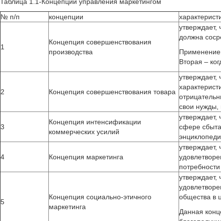
Таблица 1.1-Концепции управления маркетингом
№ п/п
концепции
характерист
утверждает,
должна соср
Концепция совершенствования
1
производства
Применение 
Вторая – ко
утверждает,
характерист
2
Концепция совершенствования товара
отрицательн
свои нужды,
утверждает,
Концепция интенсификации
3
сфере сбыта
коммерческих усилий
энциклопеди
утверждает,
4
Концепция маркетинга
удовлетворе
потребности
утверждает,
удовлетворе
Концепция социально-этичного
общества в 
5
маркетинга
Данная конц