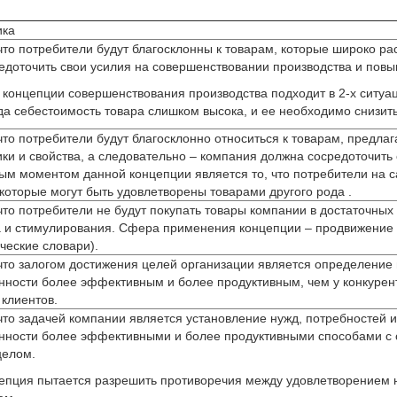
ика
 что потребители будут благосклонны к товарам, которые широко ра
едоточить свои усилия на совершенствовании производства и по
концепции совершенствования производства подходит в 2-х ситуац
гда себестоимость товара слишком высока, и ее необходимо снизит
 что потребители будут благосклонно относиться к товарам, пред
ики и свойства, а следовательно – компания должна сосредоточить
ым моментом данной концепции является то, что потребители на с
 которые могут быть удовлетворены товарами другого рода .
 что потребители не будут покупать товары компании в достаточных
 и стимулирования. Сфера применения концепции – продвижение на
ческие словари).
 что залогом достижения целей организации является определение
нности более эффективным и более продуктивным, чем у конкурен
 клиентов.
 что задачей компании является установление нужд, потребностей
нности более эффективными и более продуктивными способами с
целом.
епция пытается разрешить противоречия между удовлетворением 