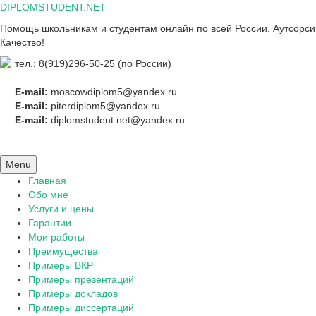
Skip
DIPLOMSTUDENT.NET
to
Помощь школьникам и студентам онлайн по всей России. Аутсорсинг
content
Качество!
тел.: 8(919)296-50-25 (по России)
E-mail:
moscowdiplom5@yandex.ru
E-mail:
piterdiplom5@yandex.ru
E-mail:
diplomstudent.net@yandex.ru
Menu
Главная
Обо мне
Услуги и цены
Гарантии
Мои работы
Преимущества
Примеры ВКР
Примеры презентаций
Примеры докладов
Примеры диссертаций