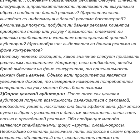
измерять. К основным показателям рекламы следует отнести
следующие: а)привлекательность: привлекает ли визуальный
образ и сообщение данной рекламы? б)аутентичность:
выглядит ли информация в данной рекламе достоверной?
в)мотивация покупки: побудит ли данная реклама клиентов
приобрести товар или услугу? г)важность: отвечает ли
реклама требованиям и желаниям потенциальной целевой
аудитории? д)разнообразие: выделяется ли данная реклама на
фоне конкурентов?
Поэтому нелегко обобщить, какое значение следует придавать
различным показателям. Например, если необходимо, чтобы
бренд выделялся на фоне конкурентов, то оригинальность
может быть важнее. Однако если приоритетом является
увеличение доходов, то измерение намерения потребителей
совершить покупку может быть более важным.
3)Опрос целевой аудитории.
После того как целевая
аудитория получит возможность ознакомиться с рекламой,
необходимо узнать, насколько она была эффективна. Для этого
нужно выбрать участников и дать им возможность оста-вить
отзыв о проведенной рекламе. Оба следующих метода
являются стандартными: фокус –группы, онлайн-опросы.
Необходимо сочетать различные типы вопросов в своем опросе,
сохранять объективный тон, использовать только то