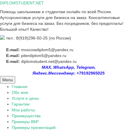
Skip
DIPLOMSTUDENT.NET
to
Помощь школьникам и студентам онлайн по всей России.
content
Аутсорсинговые услуги для бизнеса на заказ. Консалтинговые
услуги для бизнеса на заказ. Без посредников, без предоплаты!
Большой опыт! Качество!
тел.: 8(919)296-50-25 (по России)
E-mail:
moscowdiplom5@yandex.ru
E-mail:
piterdiplom5@yandex.ru
E-mail:
diplomstudent.net@yandex.ru
MAX, WhatsApp, Telegram,
Яндекс.Мессенджер:
+79192965025
Menu
Главная
Обо мне
Услуги и цены
Гарантии
Мои работы
Преимущества
Примеры ВКР
Примеры презентаций