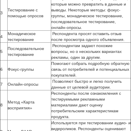
которые можно превратить в данные и
Тестирование с
выводы. Некоторые методы: фокус-
3
помощью опросов
группы, монадическое тестирование,
последовательное тестирование,
онлайн-опросы.
Монадическое
Респондента просят оставить отзыв
4
тестирование
после просмотра одного объявления.
Респондентам задают похожие
Последовательное
5
вопросы, но о нескольких вариантах
тестирование
рекламы, один за другим.
Помогают собрать подробную обратную
6
Фокус-группы
связь от потребителей и потенциальных
покупателей.
Позволяют быстро и легко получить
7
Онлайн-опросы
данные от целевой аудитории.
Респонденты после ознакомления с
тестируемыми рекламными
Метод «Карта
8
материалами дают оценку
восприятия»
потребительским характеристикам
продукта.
Используется при тестировании аудио- и
видероликов. Респонденты оценивают