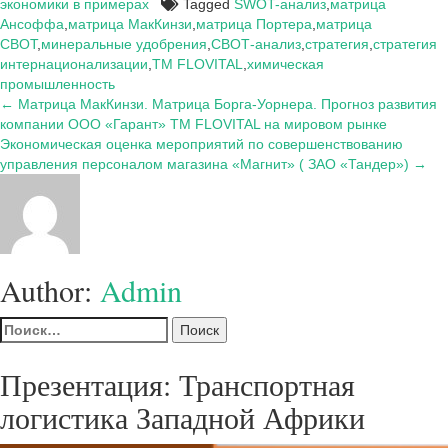
экономики в примерах
Tagged
SWOT-анализ
,
матрица
Ансоффа
,
матрица МакКинзи
,
матрица Портера
,
матрица
СВОТ
,
минеральные удобрения
,
СВОТ-анализ
,
стратегия
,
стратегия
интернационализации
,
ТМ FLOVITAL
,
химическая
промышленность
Навигация
← Матрица МакКинзи. Матрица Борга-Уорнера. Прогноз развития
компании ООО «Гарант» ТМ FLOVITAL на мировом рынке
по
Экономическая оценка мероприятий по совершенствованию
записям
управления персоналом магазина «Магнит» ( ЗАО «Тандер») →
Author:
Admin
Найти:
Презентация: Транспортная
логистика Западной Африки