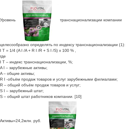
Уровень
транснационализации компании
целесообразно определять по индексу транснационализации (1):
I T = 1/4 (A I /A + R I /R + S I /S) x 100 % ,
где
I T – индекс транснационализации, %;
A I – зарубежные активы;
A – общие активы;
R I -объём продаж товаров и услуг зарубежными филиалами;
R – общий объём продаж товаров и услуг;
S I – зарубежный штат;
S – общий штат работников компании. [10]
Активы=24,2млн. руб.