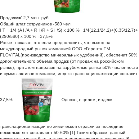
Продажи=12,7 млн. руб.
Общий штат сотрудников -580 чел.
I T = 1/4 (A I /A + R I /R + S I /S) x 100 % =1/4(12,1/24,2)+(6,35/12,7)+
(290/580) x 100 % =37,5%
Расчет показал, что если предположить, что выход на
международный рынок компанией ООО «Гарант» ТМ
FLOVITAL(производство минеральных удобрений), обеспечит 50%
дополнительного объема продаж (от продаж на российском
рынке), при этом направив на зарубежные рынки 50% численности
и суммы активов компании, индекс транснационализации составит
37,5%.
Однако, в целом, индекс
транснационализации по химической отрасли за последние
несколько лет составляет 50-60%.[1] Таким образом, данный
показатель может быть и выше и прогнозируемого значения. В