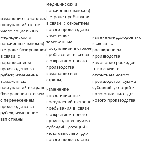
медицинских и
пенсионных взносов)
в стране пребывания
изменение налоговых
в связи с открытием
поступлений (в том
нового производства;
числе социальных,
изменение
медицинских и
изменение доходов тнк
таможенных
пенсионных взносов)
в связи с
поступлений в стране
в стране базирования
расширением
пребывания в связи
в связи с
производства;
с открытием нового
перенесением
изменение расходов
производства;
производства за
тнк в связи с
изменение ввп
рубеж; изменение
открытием нового
страны,
таможенных
производства; сумма
поступлений в стране
субсидий, дотаций и
изменение
базирования в связи
налоговых льгот для
инвестиционных
с перенесением
нового производства
поступлений в стране
производства за
пребывания в связи
рубеж; изменение
с открытием нового
ввп страны.
производства; сумма
субсидий, дотаций и
налоговых льгот для
нового производства