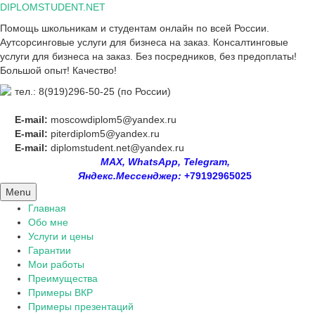
Skip
DIPLOMSTUDENT.NET
to
Помощь школьникам и студентам онлайн по всей России.
content
Аутсорсинговые услуги для бизнеса на заказ. Консалтинговые
услуги для бизнеса на заказ. Без посредников, без предоплаты!
Большой опыт! Качество!
тел.: 8(919)296-50-25 (по России)
E-mail:
moscowdiplom5@yandex.ru
E-mail:
piterdiplom5@yandex.ru
E-mail:
diplomstudent.net@yandex.ru
MAX, WhatsApp, Telegram,
Яндекс.Мессенджер:
+79192965025
Menu
Главная
Обо мне
Услуги и цены
Гарантии
Мои работы
Преимущества
Примеры ВКР
Примеры презентаций