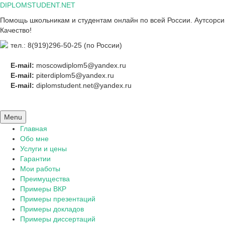
Skip
DIPLOMSTUDENT.NET
to
Помощь школьникам и студентам онлайн по всей России. Аутсорсинг
content
Качество!
тел.: 8(919)296-50-25 (по России)
E-mail:
moscowdiplom5@yandex.ru
E-mail:
piterdiplom5@yandex.ru
E-mail:
diplomstudent.net@yandex.ru
Menu
Главная
Обо мне
Услуги и цены
Гарантии
Мои работы
Преимущества
Примеры ВКР
Примеры презентаций
Примеры докладов
Примеры диссертаций