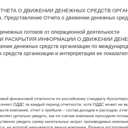
ОТЧЕТА О ДВИЖЕНИИ ДЕНЕЖНЫХ СРЕДСТВ ОРГА
ов. Представление Отчета о движении денежных сре
денежных потоков от операционной деятельности
Я И РАСКРЫТИЯ ИНФОРМАЦИИ О ДВИЖЕНИИ ДЕН
ижении денежных средств организации по междунаро
 средств организации и интерпретация ее показате
довой финансовой отчетности по российскому стандарту бухгалтер
няют ОДДС за каждый период отчетности, хотя ОДДС может не вк
ств компании, отчет о прибыли – состав доходов и расходов, отче
оляет детально увидеть, как по счетам компании проходили потоки
ственно увидеть сумму капитальных затрат, производимых компани
нса, на которой учитываются деньги компании. Разница поступлени