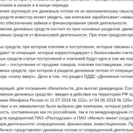
пании в начале и в конце периода.
ичем группируя эти денежные потоки по их экономическому смысл
редств инвестор может увидеть, как компания зарабатывает «живы
 по обеспечению займов и финансирования своей деятельности.
жении денежных средств состоит из трех основных разделов: движ
ежных средств от финансовой деятельности. При этом предусмотр
х средств, при котором платежи и поступления, которые связаны 
падают те операции, которые корреспондируют с балансовыми счета
ых средств статьи поступлений и платежей будут идти в том же пор
ат – поступления от продажи товаров, платежи поставщикам, плат
жных средств, при котором в разделе денежные потоки от операци
гда «снизу вверх». Дело в том, что раздел ОДДС «Денежные поток
ераций, для погашения обязательств, для выплат дивидендов. Соо
ижении денежных средств»- введен в действие на территории РФ п
ами Минфина России от 11.07.2016 № 111н; от 04.06.2018 № 125н
вах и их эквивалентах было выбрано две компании, которые рабо
сть, составленную как по российским, так и по международным с
ств предприятий ПАО «Распадская» и ПАО «Мечел» имеет сходства
ов деятельности: операционная, финансовая, инвестиционная. П
«Мечел» представляют денежные потоки от операционной деятельн