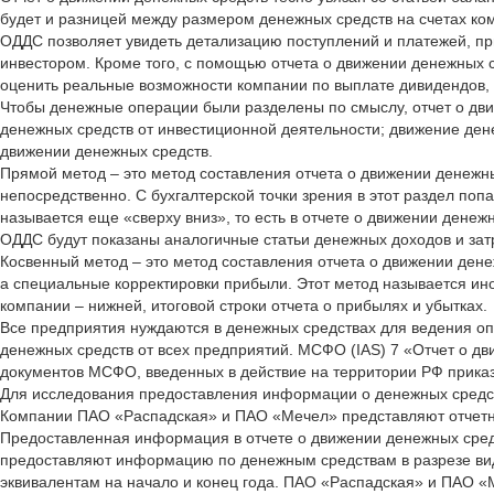
будет и разницей между размером денежных средств на счетах ком
ОДДС позволяет увидеть детализацию поступлений и платежей, пр
инвестором. Кроме того, с помощью отчета о движении денежных с
оценить реальные возможности компании по выплате дивидендов,
Чтобы денежные операции были разделены по смыслу, отчет о дви
денежных средств от инвестиционной деятельности; движение ден
движении денежных средств.
Прямой метод – это метод составления отчета о движении денежны
непосредственно. С бухгалтерской точки зрения в этот раздел по
называется еще «сверху вниз», то есть в отчете о движении денежн
ОДДС будут показаны аналогичные статьи денежных доходов и затр
Косвенный метод – это метод составления отчета о движении дене
а специальные корректировки прибыли. Этот метод называется ино
компании – нижней, итоговой строки отчета о прибылях и убытках.
Все предприятия нуждаются в денежных средствах для ведения оп
денежных средств от всех предприятий. МСФО (IAS) 7 «Отчет о дв
документов МСФО, введенных в действие на территории РФ приказ
Для исследования предоставления информации о денежных средст
Компании ПАО «Распадская» и ПАО «Мечел» представляют отчетно
Предоставленная информация в отчете о движении денежных сред
предоставляют информацию по денежным средствам в разрезе вид
эквивалентам на начало и конец года. ПАО «Распадская» и ПАО 