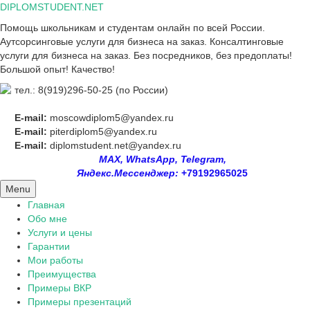
Skip
DIPLOMSTUDENT.NET
to
Помощь школьникам и студентам онлайн по всей России.
content
Аутсорсинговые услуги для бизнеса на заказ. Консалтинговые
услуги для бизнеса на заказ. Без посредников, без предоплаты!
Большой опыт! Качество!
тел.: 8(919)296-50-25 (по России)
E-mail:
moscowdiplom5@yandex.ru
E-mail:
piterdiplom5@yandex.ru
E-mail:
diplomstudent.net@yandex.ru
MAX, WhatsApp, Telegram,
Яндекс.Мессенджер:
+79192965025
Menu
Главная
Обо мне
Услуги и цены
Гарантии
Мои работы
Преимущества
Примеры ВКР
Примеры презентаций