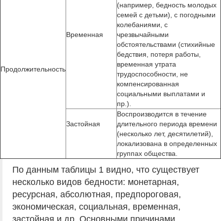
(например, бедность молодых
семей с детьми), с погодными
колебаниями, с
Временная
чрезвычайными
обстоятельствами (стихийные
бедствия, потеря работы,
временная утрата
Продолжительность
трудоспособности, не
компенсированная
социальными выплатами и
пр.).
Воспроизводится в течение
Застойная
длительного периода времени
(несколь­ко лет, десятилетий),
локализована в определенных
группах обще­ства.
По данным таблицы 1 видно, что существует
несколько видов бедности: монетарная,
ресурсная, абсолютная, предпороговая,
экономическая, социальная, временная,
застойная и др. Основными причинами