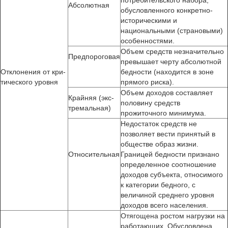
потребительского набора,
Абсолютная
обусловленного конкретно-
историческими и
национальными (страновыми)
особенностями.
Объем средств незначительно
Предпороговая
превышает черту абсолютной
Отклонения от кри­
бедно­сти (находится в зоне
тического уровня
прямого риска).
Объем доходов составляет
Крайняя (экс­
половину средств
тремальная)
прожиточного миниму­ма.
Недостаток средств не
позволяет вести принятый в
обществе образ жизни.
Относительная
Границей бедности признано
определенное соотношение
доходов субъекта, относимого
к категории бедного, с
величиной среднего уровня
доходов всего населения.
Отягощена ростом нагрузки на
работающих. Обусловлена