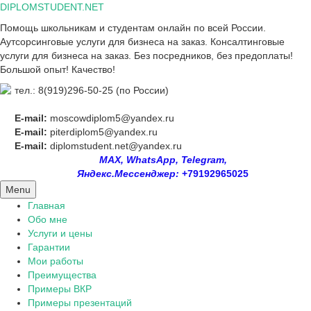
Skip
DIPLOMSTUDENT.NET
to
Помощь школьникам и студентам онлайн по всей России.
content
Аутсорсинговые услуги для бизнеса на заказ. Консалтинговые
услуги для бизнеса на заказ. Без посредников, без предоплаты!
Большой опыт! Качество!
тел.: 8(919)296-50-25 (по России)
E-mail:
moscowdiplom5@yandex.ru
E-mail:
piterdiplom5@yandex.ru
E-mail:
diplomstudent.net@yandex.ru
MAX, WhatsApp, Telegram,
Яндекс.Мессенджер:
+79192965025
Menu
Главная
Обо мне
Услуги и цены
Гарантии
Мои работы
Преимущества
Примеры ВКР
Примеры презентаций