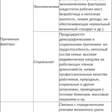
эконо­мическими факторами
Экономическая
(недостаток рабочих мест,
безработица и не­полная
занятость, низкие доходы, не
обеспечивающие нормальный
жизненный стандарт и др.).
Продуцируется
Причинные
демографическими и
факторы
социальными причинами: не­
трудоспособность, неполный
состав семьи, высокая
иждивенческая нагрузка на
Социальная
работающих членов
домохозяйств, низкие
профессио­нальные качества
работников, природные,
социальные и другие
катаклизмы, приводящие к
потокам беженцев, массовым
лишениям и пр.
Связана с определенными
этапами жизненного цикла