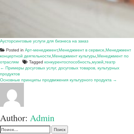
Аусторсинговые услуги для бизнеса на заказ
Posted in
Арт-менеджмент
,
Менеджмент в сервисе
,
Менеджмент
концертной деятельности
,
Менеджмент культуры
,
Менеджмент по
отраслям
Tagged
конкурентоспособность
,
музей
,
театр
Навигация
← Примеры досуговых услуг, досуговых товаров, культурных
продуктов
по
Основные принципы продвижения культурного продукта →
записям
Author:
Admin
Найти: