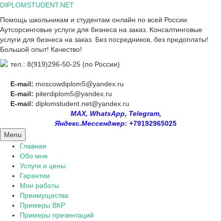
Skip
DIPLOMSTUDENT.NET
to
Помощь школьникам и студентам онлайн по всей России.
content
Аутсорсинговые услуги для бизнеса на заказ. Консалтинговые
услуги для бизнеса на заказ. Без посредников, без предоплаты!
Большой опыт! Качество!
тел.: 8(919)296-50-25 (по России)
E-mail:
moscowdiplom5@yandex.ru
E-mail:
piterdiplom5@yandex.ru
E-mail:
diplomstudent.net@yandex.ru
MAX, WhatsApp, Telegram,
Яндекс.Мессенджер:
+79192965025
Menu
Главная
Обо мне
Услуги и цены
Гарантии
Мои работы
Преимущества
Примеры ВКР
Примеры презентаций