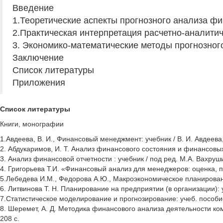
Введение
1.Теоретические аспекты прогнозного анализа фи
2.Практическая интерпретация расчетно-аналити
3. Экономико-математические методы прогнозног
Заключение
Список литературы
Приложения
Список литературы
Книги, монографии
1.Авдеева, В. И., Финансовый менеджмент: учебник / В. И. Авдеева, 
2. Абдукаримов, И. Т. Анализ финансового состояния и финансовых 
3. Анализ финансовой отчетности : учебник / под ред. М.А. Вахруши
4. Григорьева Т.И. «Финансовый анализ для менеджеров: оценка, пр
5.Лебедева И.М., Федорова А.Ю., Макроэкономическое планировани
6. Литвинова Т. Н. Планирование на предприятии (в организации): у
7.Статистическое моделирование и прогнозирование: учеб. пособие / 
8. Шеремет, А. Д. Методика финансового анализа деятельности комм
208 с.