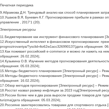
Печатная периодика
9.Абрамова Д.Н. Трендовый анализ как способ планирования затра
10.Ушаков В.Я, Буневич К.Г. Прогнозирование прибыли в рамках о
управление , 2017’1 (20).
Электронные ресурсы
11.Бюджетирование как инструмент финансового планирования [Элект
12.Искусственный интеллект в финансовом прогнозировании: преимущ
prognozirovaniya/?ysclid=lto62w1acc326990137(дата обращения: 06.
13.Как поживает российский e-commerce и можно ли нажить на нем до
обращения: 26.02.2024);
14.Кузьмина О.В. Изучение методов прогнозирования деятельности о
обращения: 05.03.2024);
15.Методы бюджетного планирования [Электронный ресурс] – Режим до
16.Методы бюджетного планирования [Электронный ресурс] – Режим до
обращения: 16.02.2024);
17.Обзор методов прогнозирования [Электронный ресурс] – Режим до
18.Росстат назвал размер инфляции за 2023 год[Электронный ресурс
19.России более чем в два раза выросли продажи товаров для туризма
turizma(дата обращения: 05.03.2024);
20.Россияне заинтересовались товарами для спортивного отдыха [Эле