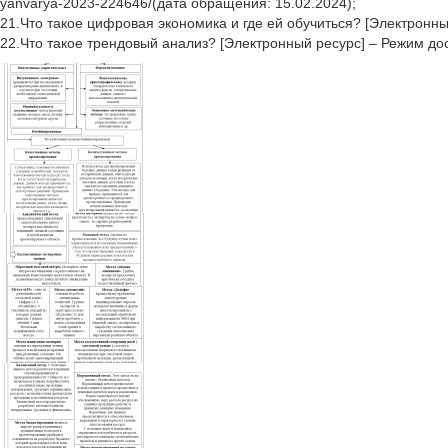
yanvarya-2023-224646/(дата обращения: 15.02.2024);
21.Что такое цифровая экономика и где ей обучиться? [Электронный р
22.Что такое трендовый анализ? [Электронный ресурс] – Режим доступа