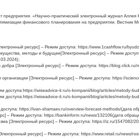
т предприятия. «Научно-практический электронный журнал Аллея Н
птимизации финансового планирования на предприятии. Вестник Мо
ронный ресурс] – Режим доступа: https://www.1cashflow.ru/byudzhe
ества, методы и будущее[Электронный ресурс] – Режим доступа: http
03.2024);
бра [Электронный ресурс] – Режим доступа: https://blog.click.ru/m
рганизации [Электронный ресурс] – Режим доступа: https://science
ступа:https://wiseadvice-it.ru/o-kompanii/blog/articles/metody-bu
ступа:https://wiseadvice-it.ru/o-kompanii/blog/articles/metody-bu
ступа: https://ivan-shamaev.ru/overview-forecast-methods/(дата о
] – Режим доступа: https://bankinform.ru/news/132106(дата обраще
 [Электронный ресурс] – Режим доступа: https://iz.ru/1547082/2023-
ктронный ресурс] – Режим доступа: https://www.retail.ru/news/rossi