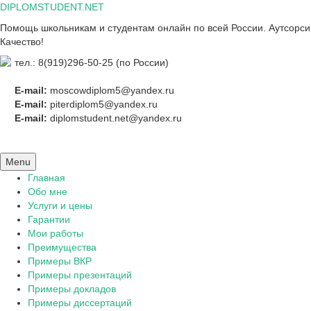
Skip
DIPLOMSTUDENT.NET
to
Помощь школьникам и студентам онлайн по всей России. Аутсорсинг
content
Качество!
тел.: 8(919)296-50-25 (по России)
E-mail:
moscowdiplom5@yandex.ru
E-mail:
piterdiplom5@yandex.ru
E-mail:
diplomstudent.net@yandex.ru
Menu
Главная
Обо мне
Услуги и цены
Гарантии
Мои работы
Преимущества
Примеры ВКР
Примеры презентаций
Примеры докладов
Примеры диссертаций