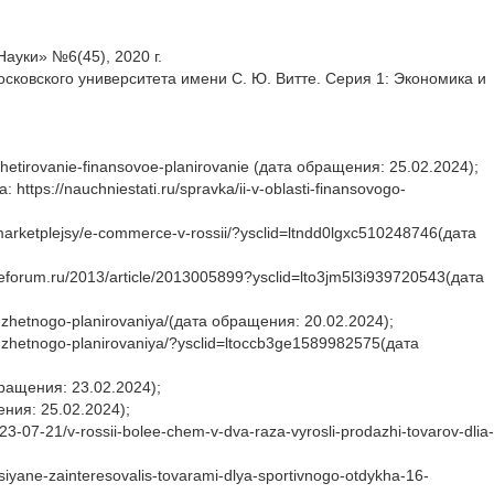
ауки» №6(45), 2020 г.
сковского университета имени С. Ю. Витте. Серия 1: Экономика и
tirovanie-finansovoe-planirovanie (дата обращения: 25.02.2024);
s://nauchniestati.ru/spravka/ii-v-oblasti-finansovogo-
arketplejsy/e-commerce-v-rossii/?ysclid=ltndd0lgxc510248746(дата
forum.ru/2013/article/2013005899?ysclid=lto3jm5l3i939720543(дата
dzhetnogo-planirovaniya/(дата обращения: 20.02.2024);
dzhetnogo-planirovaniya/?ysclid=ltoccb3ge1589982575(дата
бращения: 23.02.2024);
ния: 25.02.2024);
07-21/v-rossii-bolee-chem-v-dva-raza-vyrosli-prodazhi-tovarov-dlia-
yane-zainteresovalis-tovarami-dlya-sportivnogo-otdykha-16-