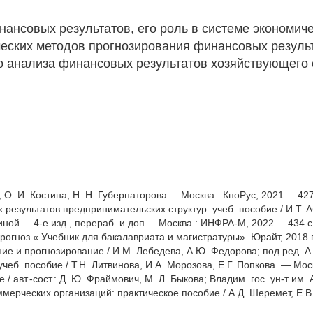
нансовых результатов, его роль в системе экономич
ческих методов прогнозирования финансовых резуль
о анализа финансовых результатов хозяйствующего 
О. И. Костина, Н. Н. Губернаторова. – Москва : КноРус, 2021. – 427
результатов предпринимательских структур: учеб. пособие / И.Т. А
ной. – 4-е изд., перераб. и доп. – Москва : ИНФРА-М, 2022. – 434 с
огноз « Учебник для бакалавриата и магистратуры». Юрайт, 2018 г.
е и прогнозирование / И.М. Лебедева, А.Ю. Федорова; под ред. А.
чеб. пособие / Т.Н. Литвинова, И.А. Морозова, Е.Г. Попкова. — Мос
авт.-сост.: Д. Ю. Фраймович, М. Л. Быкова; Владим. гос. ун-т им. А.
ерческих организаций: практическое пособие / А.Д. Шеремет, Е.В. 