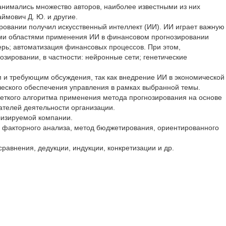
анимались множество авторов, наиболее известными из них
аймович Д. Ю. и другие.
ировании получил искусственный интеллект (ИИ). ИИ играет важную
ми областями применения ИИ в финансовом прогнозировании
ерь; автоматизация финансовых процессов. При этом,
зировании, в частности: нейронные сети; генетические
 и требующим обсуждения, так как внедрение ИИ в экономической
ческого обеспечения управления в рамках выбранной темы.
четкого алгоритма применения метода прогнозирования на основе
ателей деятельности организации.
лизируемой компании.
д факторного анализа, метод бюджетирования, ориентированного
равнения, дедукции, индукции, конкретизации и др.