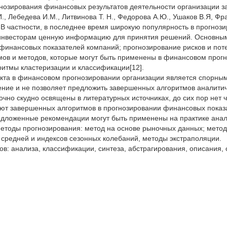
нозирования финансовых результатов деятельности организации з
И., Лебедева И.М., Литвинова Т. Н., Федорова А.Ю., Ушаков В.Я, Фр
 В частности, в последнее время широкую популярность в прогноз
 инвесторам ценную информацию для принятия решений. Основны
финансовых показателей компаний; прогнозирование рисков и пот
мов и методов, которые могут быть применены в финансовом прогно
ритмы кластеризации и классификации[12].
кта в финансовом прогнозировании организации является спорным
ение и не позволяет предложить завершенных алгоритмов аналити
чно скудно освящены в литературных источниках, до сих пор нет 
буют завершенных алгоритмов в прогнозировании финансовых показ
редложенные рекомендации могут быть применены на практике ана
методы прогнозирования: метод на основе рыночных данных; мето
 средней и индексов сезонных колебаний, методы экстраполяции.
: анализа, классификации, синтеза, абстрагирования, описания, с