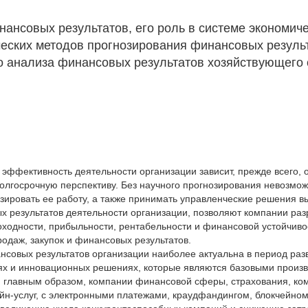
нансовых результатов, его роль в системе экономич
ческих методов прогнозирования финансовых резуль
о анализа финансовых результатов хозяйствующего 
ффективность деятельности организации зависит, прежде всего, от
олгосрочную перспективу. Без научного прогнозирования невозмож
ировать ее работу, а также принимать управленческие решения вы
х результатов деятельности организации, позволяют компании ра
оходности, прибыльности, рентабельности и финансовой устойчивос
одаж, закупок и финансовых результатов.
нсовых результатов организации наиболее актуальна в период ра
ях и инновационных решениях, которые являются базовыми произ
, главным образом, компании финансовой сферы, страхования, ко
айн-услуг, с электронными платежами, краудфандингом, блокчейно