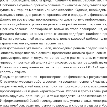
росту производительности труда, появлению новых рабочих мест, 
Особенно актуально прогнозирование финансовых результатов ор
купить в интернет-магазине или маркетплейсе. Однако, необходим
выгодные ниши для развития организации и определить финансов
Далеко не все методы прогнозирования дают точную информацию, 
компании добиться успеха на рынке, который не имеет перспектив
Прогнозирование необходимо не только на этапе планирования, он
развития бизнеса, из числа которых можно подобрать наиболее п
В связи с изложенной актуальностью, целью курсовой работы явл
стратегическое видение на перспективу.
Для достижения указанной цели, необходимо решить следующие з
-описать теоретические аспекты прогнозного анализа финансовых 
-рассмотреть практическую интерпретацию расчетно-аналитически
-провести прогнозный анализ финансовых результатов хозяйству
Объектом исследования является торговая компания ООО «Отдых и
спорта и отдыха.
Предмет рассмотрения– прогнозирование финансовых результатов
Структурно курсовая работа состоит из введения, основной части,
теоретической, в ней описаны: понятие прогнозного анализа фина
прогнозирования и дана характеристика. Вторая и третья главы 
анализируемой организации, а также предложены практические р
Информационной базой исследования послужили статьи, монограф
маркетплейсов, развитию рынка товаров для спорта и отдыха в Ро