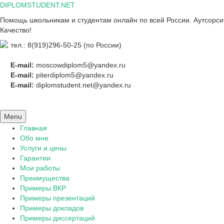
Skip
DIPLOMSTUDENT.NET
to
Помощь школьникам и студентам онлайн по всей России. Аутсорсинг
content
Качество!
тел.: 8(919)296-50-25 (по России)
E-mail:
moscowdiplom5@yandex.ru
E-mail:
piterdiplom5@yandex.ru
E-mail:
diplomstudent.net@yandex.ru
Menu
Главная
Обо мне
Услуги и цены
Гарантии
Мои работы
Преимущества
Примеры ВКР
Примеры презентаций
Примеры докладов
Примеры диссертаций