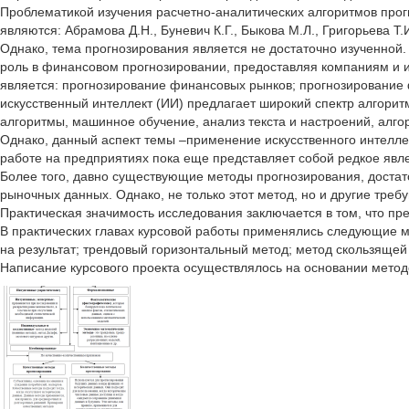
Проблематикой изучения расчетно-аналитических алгоритмов прог
являются: Абрамова Д.Н., Буневич К.Г., Быкова М.Л., Григорьева Т.
Однако, тема прогнозирования является не достаточно изученной.
роль в финансовом прогнозировании, предоставляя компаниям и
является: прогнозирование финансовых рынков; прогнозирование 
искусственный интеллект (ИИ) предлагает широкий спектр алгорит
алгоритмы, машинное обучение, анализ текста и настроений, алго
Однако, данный аспект темы –применение искусственного интелле
работе на предприятиях пока еще представляет собой редкое явл
Более того, давно существующие методы прогнозирования, достато
рыночных данных. Однако, не только этот метод, но и другие тре
Практическая значимость исследования заключается в том, что п
В практических главах курсовой работы применялись следующие 
на результат; трендовый горизонтальный метод; метод скользящей
Написание курсового проекта осуществлялось на основании методов