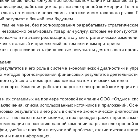
увеличению числа конкурентоспособных компаний и снижению затра
ганизациям, работающим на рынке электронной коммерции. То, чт
о знать потенциал и перспективы того или иного товарного рынка.
ый результат в ближайшем будущем.
тем не менее, без прогнозирования разрабатывать стратегически
; невозможно реализовать товар или услугу, которые не пользуютс
о важно и на этапе реализации, в случае стратегических изменени
ривлекательный и приемлемый по тем или иным критериям.
яется: спрогнозировать финансовые результаты деятельности орга
адачи:
результатов и его роль в системе экономической диагностики и уп
х методов прогнозирования финансовых результатов деятельности
ющего субъекта с помощью экономико-математических методов.
 спорт». Компания работает на рынке электронной коммерции и п
 и их слагаемых на примере торговой компании ООО «Отдых и спо
 заключения, списка использованных источников и приложений. Осн
нсовых результатов и его роль в системе экономической диагност
работы –являются практическими, в них проведен расчет прогнозн
екомендации по развитию данной компании на рынке электронной 
ии, учебные пособия и изучаемой проблеме, статистическая инф
ссии и иная информация.