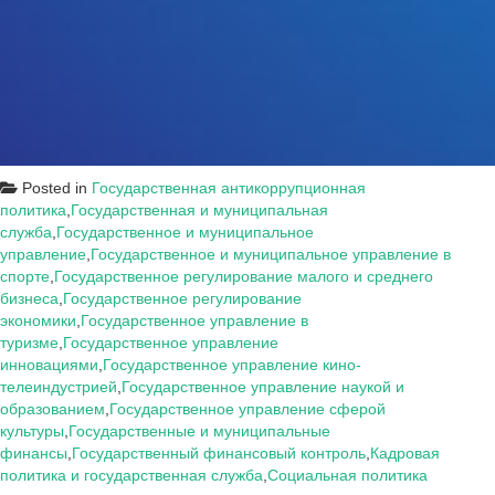
Posted in
Государственная антикоррупционная
политика
,
Государственная и муниципальная
служба
,
Государственное и муниципальное
управление
,
Государственное и муниципальное управление в
спорте
,
Государственное регулирование малого и среднего
бизнеса
,
Государственное регулирование
экономики
,
Государственное управление в
туризме
,
Государственное управление
инновациями
,
Государственное управление кино-
телеиндустрией
,
Государственное управление наукой и
образованием
,
Государственное управление сферой
культуры
,
Государственные и муниципальные
финансы
,
Государственный финансовый контроль
,
Кадровая
политика и государственная служба
,
Социальная политика