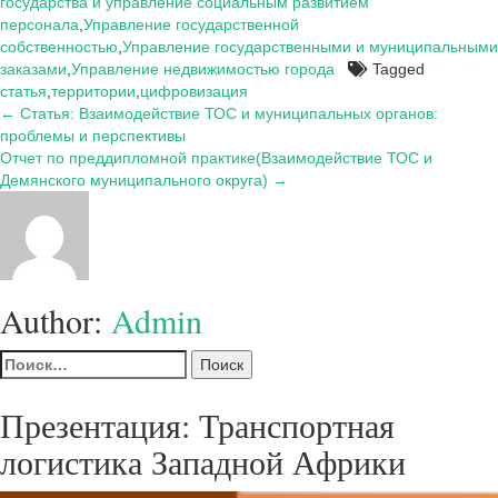
государства и управление социальным развитием
персонала
,
Управление государственной
собственностью
,
Управление государственными и муниципальными
заказами
,
Управление недвижимостью города
Tagged
статья
,
территории
,
цифровизация
Навигация
← Статья: Взаимодействие ТОС и муниципальных органов:
проблемы и перспективы
по
Отчет по преддипломной практике(Взаимодействие ТОС и
записям
Демянского муниципального округа) →
Author:
Admin
Найти:
Презентация: Транспортная
логистика Западной Африки