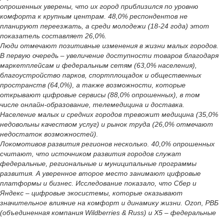
опрошенных уверены, что их город приблизился по уровню
комфорта к крупным центрам. 48,0% респондентов не
планируют переезжать, а среди молодежи (18-24 года) этот
показатель составляет 26,0%.
Люди отмечают позитивные изменения в жизни малых городов.
В первую очередь – увеличение доступности товаров благодаря
маркетплейсам и федеральным сетям (63,0% населения),
благоустройство парков, спортплощадок и общественных
пространств (64,0%), а также возможности, которые
открывают цифровые сервисы (88,0% опрошенных), в том
числе онлайн-образование, телемедицина и доставка.
Население малых и средних городов тревожит медицина (35,0%
недовольны качеством услуг) и рынок труда (26,0% отмечают
недостаток возможностей).
Локомотивов развития регионов несколько. 40,0% опрошенных
считают, что источником развития городов служат
федеральные, региональные и муниципальные программы
развития. А уверенное второе место занимают цифровые
платформы и бизнес. Исследование показало, что Сбер и
Яндекс – цифровые экосистемы, которые оказывают
значительное влияние на комфорт и динамику жизни. Ozon, РВБ
(объединенная компания Wildberries & Russ) и X5 – федеральные