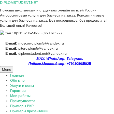
Skip
DIPLOMSTUDENT.NET
to
Помощь школьникам и студентам онлайн по всей России.
content
Аутсорсинговые услуги для бизнеса на заказ. Консалтинговые
услуги для бизнеса на заказ. Без посредников, без предоплаты!
Большой опыт! Качество!
тел.: 8(919)296-50-25 (по России)
E-mail:
moscowdiplom5@yandex.ru
E-mail:
piterdiplom5@yandex.ru
E-mail:
diplomstudent.net@yandex.ru
MAX, WhatsApp, Telegram,
Яндекс.Мессенджер:
+79192965025
Menu
Главная
Обо мне
Услуги и цены
Гарантии
Мои работы
Преимущества
Примеры ВКР
Примеры презентаций