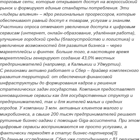
торговые сети, которые открывают доступ на всероссийский
рынок и формируют единые стандарты потребления. Эти
«лидеры влияния» – ядро региональных прогрессоров, которые
обеспечивают равный доступ к товарам, услугам и знаниям.
Участники опроса отмечают увеличение доступа к цифровым
сервисам (интернет, онлайн-образование, удалённая работа),
улучшение городской среды (благоустройство и логистика) и
увеличение возможностей для развития бизнеса – через
маркетплейсы и финтех. Больше того, в настоящее время
маркетплейсы генерируют создание 43,0% местных
предпринимателей (например, в Калмыкии и Удмуртии).
С регионами активно работает и Сбер – драйвер комплексного
развития территорий: от обеспечения финансовой
инфраструктуры до формирования кадров и решения
стратегических задач государства. Компания предоставляет
инновационные сервисы как для государственных структур и
предпринимателей, так и для жителей малых и средних
городов. У компании 3 млн. активных клиентов малого и
микробизнеса, а свыше 200 тысяч предпринимателей решают
рутинные бизнес-задачи с помощью Giga-ассистента. При этом
цифровые сервисы воспринимаются не просто услугами, а
фактически переходят в статус бизнес-партнеров[3].
По данным исследования, Сбер уже сотрудничает с 81 регионом