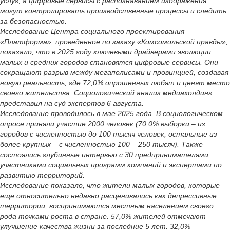
услуг, а цифровые сервисы с распознаванием изображения
могут контролировать производственные процессы и следить
за безопасностью.
Исследование Центра социального проектирования
«Платформа», проведенное по заказу «Комсомольской правды»,
показало, что в 2025 году ключевыми драйверами эволюции
малых и средних городов становятся цифровые сервисы. Они
сокращают разрыв между мегаполисами и провинцией, создавая
новую реальность, где 72,0% опрошенных любят и ценят место
своего жительства. Социологический анализ медиахолдинг
представил на суд экспертов 6 августа.
Исследование проводилось в мае 2025 года. В социологическом
опросе приняли участие 2000 человек (70,0% выборки – из
городов с численностью до 100 тысяч человек, остальные из
более крупных – с численностью 100 – 250 тысяч). Также
состоялись глубинные интервью с 30 предпринимателями,
участниками социальных программ компаний и экспертами по
развитию территорий.
Исследование показало, что жители малых городов, которые
еще относительно недавно расценивались как депрессивные
территории, воспринимаются местным населением своего
рода точками роста в стране. 57,0% жителей отмечают
улучшение качества жизни за последние 5 лет. 32,0%