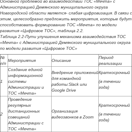
Основной проблемой во взаимодействии ТОС «Мечта» с
Администрацией Демянского муниципального округа
Новгородской области является- слабая цифровизация. В связи с
этим, целесообразно предложить мероприятия, которые будут
способствовать формированию ТОС «Мечта» по модели
развития «Цифровое ТОС», таблица 2.2.
Таблица 2.2-Пути улучшения механизма взаимодействия ТОС
«Мечта» с Администрацией Демянского муниципального округа
по модели развития «Цифровое ТОС»
№
Период
Мероприятия
Описание
п/п
реализации
Создание единой
Внедрение приложений
Краткосрочный
информационной
для командной
1
системы
(в течении
работы:Slack или
Администрации и
года)
Google Drive
ТОС «Мечта»
Проведение
регулярных
Краткосрочный
дистанционных
Организация
2
(в течении
совещаний
видеозвонков в Zoom
года)
Администрации с
ТОС «Мечта»