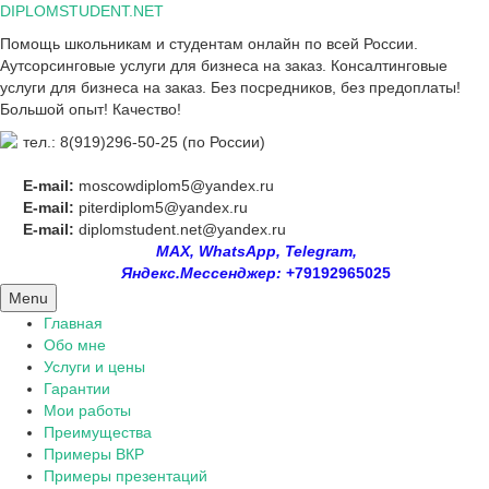
Skip
DIPLOMSTUDENT.NET
to
Помощь школьникам и студентам онлайн по всей России.
content
Аутсорсинговые услуги для бизнеса на заказ. Консалтинговые
услуги для бизнеса на заказ. Без посредников, без предоплаты!
Большой опыт! Качество!
тел.: 8(919)296-50-25 (по России)
E-mail:
moscowdiplom5@yandex.ru
E-mail:
piterdiplom5@yandex.ru
E-mail:
diplomstudent.net@yandex.ru
MAX, WhatsApp, Telegram,
Яндекс.Мессенджер:
+79192965025
Menu
Главная
Обо мне
Услуги и цены
Гарантии
Мои работы
Преимущества
Примеры ВКР
Примеры презентаций