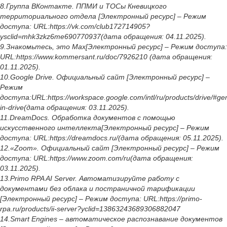
8.Группа ВКонтакте. ППМИ и ТОСы Кневицкого
территориального отдела [Электронный ресурс] – Режим
доступа: URL:https://vk.com/club172714905?
ysclid=mhk3zkz6me690770937(дата обращения: 04.11.2025).
9.Знакомьтесь, это Max[Электронный ресурс] – Режим доступа:
URL:https://www.kommersant.ru/doc/7926210 (дата обращения:
01.11.2025).
10.Google Drive. Официальный сайт [Электронный ресурс] –
Режим
доступа:URL:https://workspace.google.com/intl/ru/products/drive/#ge
in-drive(дата обращения: 03.11.2025).
11.DreamDocs. Обработка документов с помощью
искусственного интеллекта[Электронный ресурс] – Режим
доступа: URL:https://dreamdocs.ru/(дата обращения: 05.11.2025).
12.«Zoom». Официальный сайт [Электронный ресурс] – Режим
доступа: URL:https://www.zoom.com/ru(дата обращения:
03.11.2025).
13.Primo RPA AI Server. Автоматизируйте работу с
документами без облака и постраничной тарификации
[Электронный ресурс] – Режим доступа: URL:https://primo-
rpa.ru/products/ii-server?yclid=13863243689306882047
14.Smart Engines – автоматическое распознавание документов