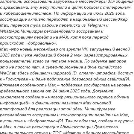
запретили использовать зарубежные мессенджеры для общения
с гражданами, эту меру приняли в целях борьбы с телефонным
и кибермошенничеством. По информации на июль 2025 года,
госслужащие активно переходят в национальный мессенджер
Max, перенося туда рабочие переписки из Telegram и
WhatsApp.Минцифры рекомендовало госорганам и
госкорпорациям перейти на MAX, хотя пока переход
происходит «добровольно».
Max -это новый мессенджер от группы VK, запущенный весной
2025 года и уже набравший более 2 млн. зарегистрированных
пользователей всего за четыре месяца. По задумке авторов
это не просто чат, а супер-приложение в духе китайского
WeChat: здесь обещают цифровой ID, оплату штрафов, доступ
к «Госуслугам» и даже подписание договоров одним свайпом[9].
Ключевая особенность Max – поддержка государства на уровне
федерального закона от 24 июня 2025 года. Документ
закрепляет создание «многофункционального сервиса обмена
информацией» и фактически называет Max основной
платформой для реализации этой идеи. Минцифры уже
рекомендовало госорганам и госкорпорациям перейти на Max,
пусть пока и «добровольно»[9]. Таким образом, создание группы
в Max, а также регистрация Администрации Демянского
муниципального округа и ТОС «Мечта» в данном мессенджере