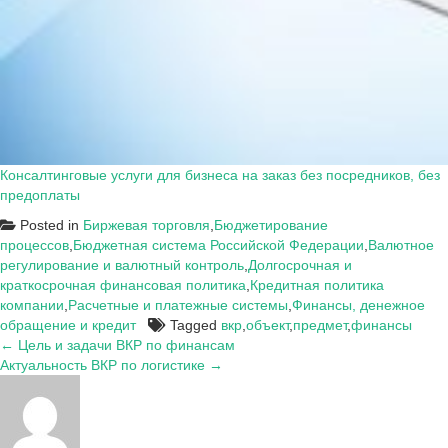
Консалтинговые услуги для бизнеса на заказ без посредников, без
предоплаты
Posted in
Биржевая торговля
,
Бюджетирование
процессов
,
Бюджетная система Российской Федерации
,
Валютное
регулирование и валютный контроль
,
Долгосрочная и
краткосрочная финансовая политика
,
Кредитная политика
компании
,
Расчетные и платежные системы
,
Финансы, денежное
обращение и кредит
Tagged
вкр
,
объект
,
предмет
,
финансы
Навигация
← Цель и задачи ВКР по финансам
Актуальность ВКР по логистике →
по
записям