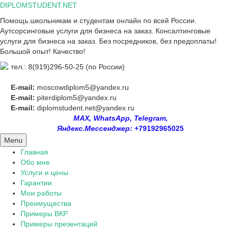
Skip
DIPLOMSTUDENT.NET
to
Помощь школьникам и студентам онлайн по всей России.
content
Аутсорсинговые услуги для бизнеса на заказ. Консалтинговые
услуги для бизнеса на заказ. Без посредников, без предоплаты!
Большой опыт! Качество!
тел.: 8(919)296-50-25 (по России)
E-mail:
moscowdiplom5@yandex.ru
E-mail:
piterdiplom5@yandex.ru
E-mail:
diplomstudent.net@yandex.ru
MAX, WhatsApp, Telegram,
Яндекс.Мессенджер:
+79192965025
Menu
Главная
Обо мне
Услуги и цены
Гарантии
Мои работы
Преимущества
Примеры ВКР
Примеры презентаций